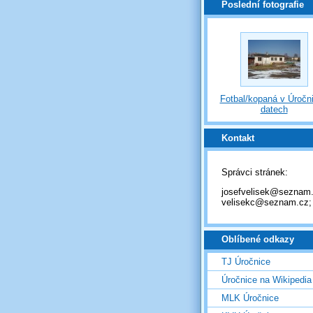
Poslední fotografie
Fotbal/kopaná v Úročni
datech
Kontakt
Správci stránek:
josefvelisek@seznam.
velisekc@seznam.cz;
Oblíbené odkazy
TJ Úročnice
Úročnice na Wikipedia
MLK Úročnice