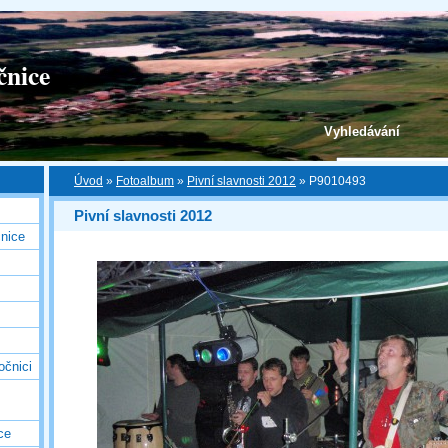
čnice
Vyhledávání
Úvod
»
Fotoalbum
»
Pivní slavnosti 2012
»
P9010493
Pivní slavnosti 2012
nice
očnici
ce