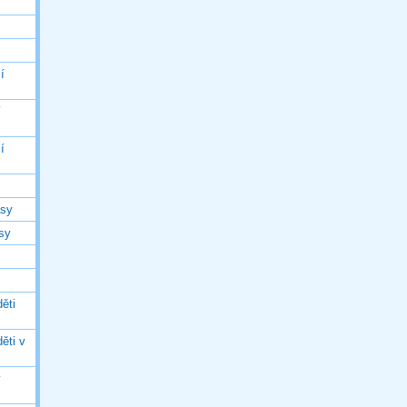
í
í
í
asy
asy
ěti
ěti v
ý