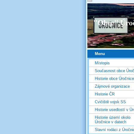
"Obec" Úro
Menu
Místopis
Současnost obce Úroč
Historie obce Úročnice
Zájmové organizace
Historie ČR
Cvičiště vojsk SS
Historie usedlostí v Úr
Historie území okolo
Úročnice v datech
Slavní rodáci z Úročni