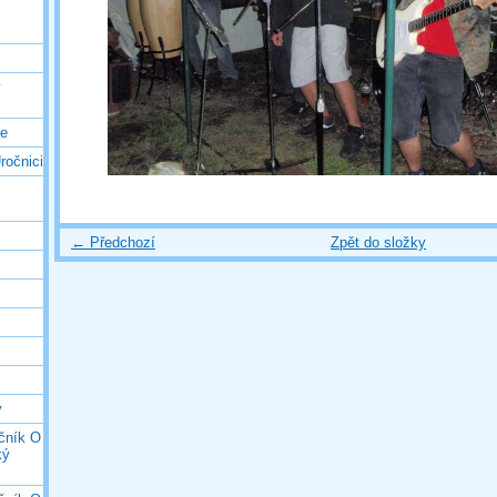
ý
ce
ročnici
← Předchozí
Zpět do složky
y
očník O
ký