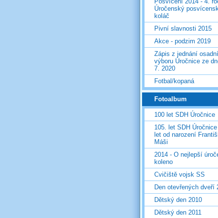
Posvícení 2014 - 4. r
Úročenský posvícens
koláč
Pivní slavnosti 2015
Akce - podzim 2019
Zápis z jednání osadn
výboru Úročnice ze dn
7. 2020
Fotbal/kopaná
Fotoalbum
100 let SDH Úročnice
105. let SDH Úročnice
let od narození Franti
Máši
2014 - O nejlepší úro
koleno
Cvičiště vojsk SS
Den otevřených dveří
Dětský den 2010
Dětský den 2011