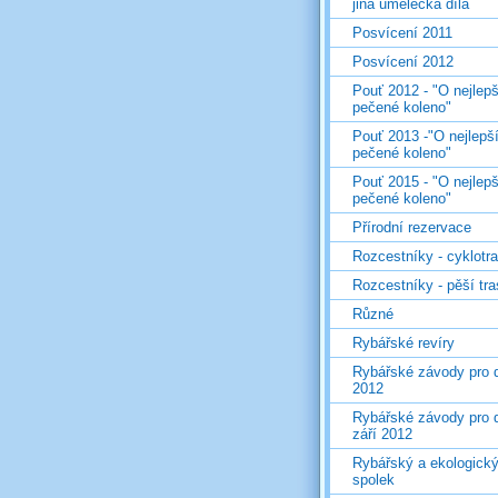
jiná umělecká díla
Posvícení 2011
Posvícení 2012
Pouť 2012 - "O nejlepš
pečené koleno"
Pouť 2013 -"O nejlepš
pečené koleno"
Pouť 2015 - "O nejlepš
pečené koleno"
Přírodní rezervace
Rozcestníky - cyklotr
Rozcestníky - pěší tr
Různé
Rybářské revíry
Rybářské závody pro d
2012
Rybářské závody pro d
září 2012
Rybářský a ekologick
spolek