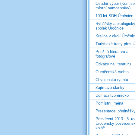
Osadní výbor (Komise
místní samosprávy)
100 let SDH Úročnice
Rybářský a ekologick
spolek Úročnice
Krajina v okolí Úročni
Turistické trasy přes Ú
Použitá literatura a
fotografové
Odkazy na literaturu
Ouročenská rychta
Chvojenská rychta
Zajímavé články
Domácí tvořeníčko
Pomístní jména
Prezentace_přednášk
Posvícení 2013 - 3. r
Úročenský posvícens
koláč