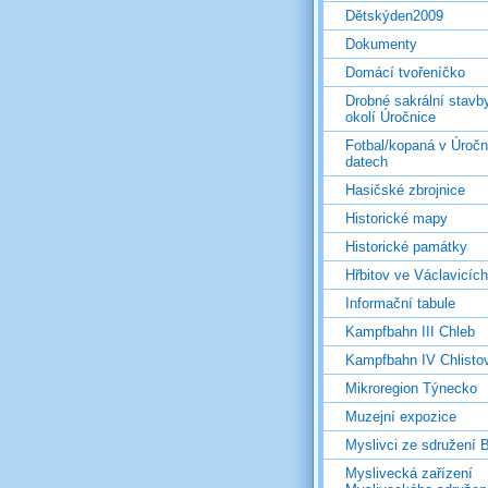
Dětskýden2009
Dokumenty
Domácí tvořeníčko
Drobné sakrální stavb
okolí Úročnice
Fotbal/kopaná v Úročn
datech
Hasičské zbrojnice
Historické mapy
Historické památky
Hřbitov ve Václavicích
Informační tabule
Kampfbahn III Chleb
Kampfbahn IV Chlisto
Mikroregion Týnecko
Muzejní expozice
Myslivci ze sdružení
Myslivecká zařízení