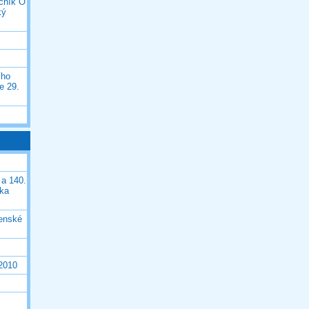
očník O
ký
ího
e 29.
 a 140.
ška
čenské
 2010