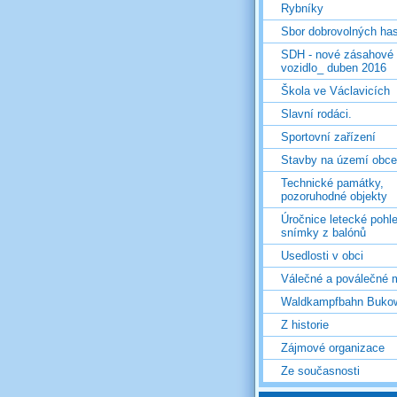
Rybníky
Sbor dobrovolných ha
SDH - nové zásahové
vozidlo_ duben 2016
Škola ve Václavicích
Slavní rodáci.
Sportovní zařízení
Stavby na území obce
Technické památky,
pozoruhodné objekty
Úročnice letecké pohl
snímky z balónů
Usedlosti v obci
Válečné a poválečné 
Waldkampfbahn Buko
Z historie
Zájmové organizace
Ze současnosti