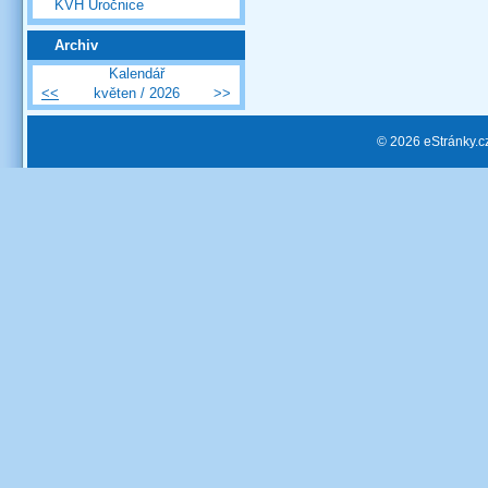
KVH Úročnice
Archiv
Kalendář
<<
květen / 2026
>>
© 2026 eStránky.c