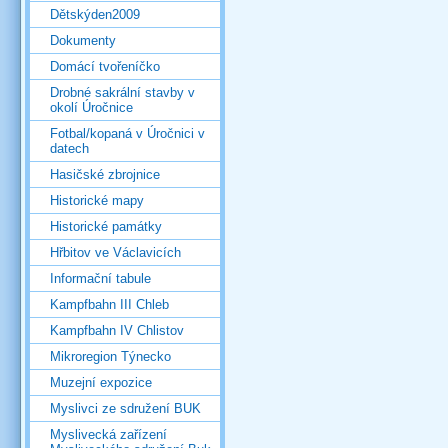
Dětskýden2009
Dokumenty
Domácí tvořeníčko
Drobné sakrální stavby v
okolí Úročnice
Fotbal/kopaná v Úročnici v
datech
Hasičské zbrojnice
Historické mapy
Historické památky
Hřbitov ve Václavicích
Informační tabule
Kampfbahn III Chleb
Kampfbahn IV Chlistov
Mikroregion Týnecko
Muzejní expozice
Myslivci ze sdružení BUK
Myslivecká zařízení