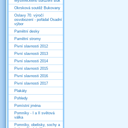
Mysliveckého sdružení Buk
Okrsková soutěž Bukovany
Oslavy 70. výročí
osvobození - pořádal Osadní
výbor
Pamětní desky
Pamětní stromy
Pivní slavnosti 2012
Pivní slavnosti 2013
Pivní slavnosti 2014
Pivní slavnosti 2015
Pivní slavnosti 2016
Pivní slavnosti 2017
Plakáty
Pohledy
Pomístní jména
Pomníky - I a II světová
válka
Pomníky, obelisky, sochy a