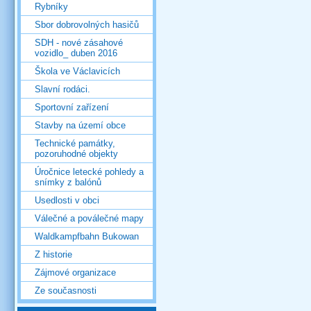
Rybníky
Sbor dobrovolných hasičů
SDH - nové zásahové
vozidlo_ duben 2016
Škola ve Václavicích
Slavní rodáci.
Sportovní zařízení
Stavby na území obce
Technické památky,
pozoruhodné objekty
Úročnice letecké pohledy a
snímky z balónů
Usedlosti v obci
Válečné a poválečné mapy
Waldkampfbahn Bukowan
Z historie
Zájmové organizace
Ze současnosti