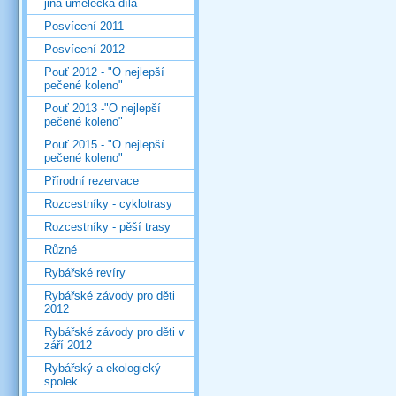
jiná umělecká díla
Posvícení 2011
Posvícení 2012
Pouť 2012 - "O nejlepší
pečené koleno"
Pouť 2013 -"O nejlepší
pečené koleno"
Pouť 2015 - "O nejlepší
pečené koleno"
Přírodní rezervace
Rozcestníky - cyklotrasy
Rozcestníky - pěší trasy
Různé
Rybářské revíry
Rybářské závody pro děti
2012
Rybářské závody pro děti v
září 2012
Rybářský a ekologický
spolek