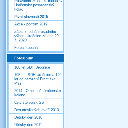
Posvícení 2014 - 4. ročník O
Úročenský posvícenský
koláč
Pivní slavnosti 2015
Akce - podzim 2019
Zápis z jednání osadního
výboru Úročnice ze dne 29.
7. 2020
Fotbal/kopaná
Fotoalbum
100 let SDH Úročnice
105. let SDH Úročnice a 140.
let od narození Františka
Máši
2014 - O nejlepší úročenské
koleno
Cvičiště vojsk SS
Den otevřených dveří 2010
Dětský den 2010
Dětský den 2011