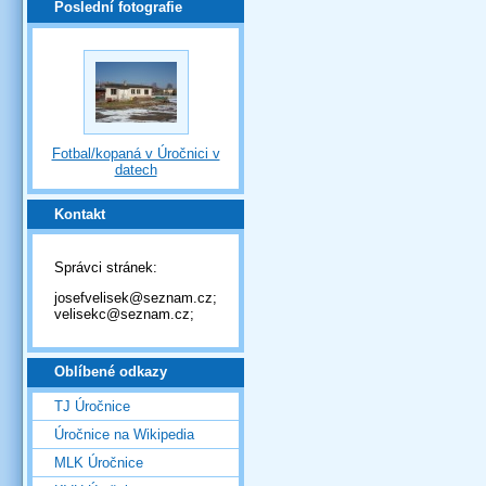
Poslední fotografie
Fotbal/kopaná v Úročnici v
datech
Kontakt
Správci stránek:
josefvelisek@seznam.cz;
velisekc@seznam.cz;
Oblíbené odkazy
TJ Úročnice
Úročnice na Wikipedia
MLK Úročnice