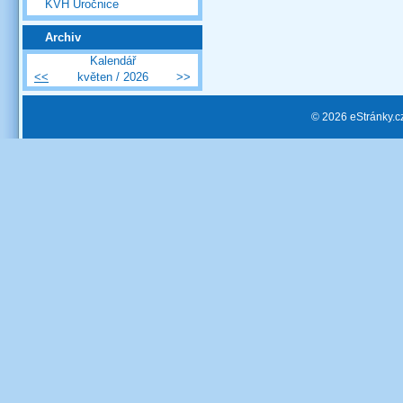
KVH Úročnice
Archiv
Kalendář
<<
květen / 2026
>>
© 2026 eStránky.c