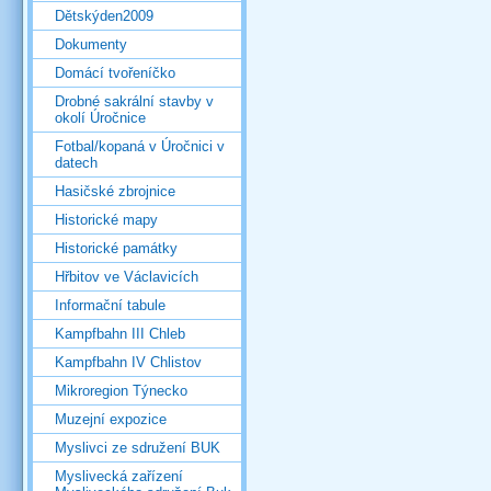
Dětskýden2009
Dokumenty
Domácí tvořeníčko
Drobné sakrální stavby v
okolí Úročnice
Fotbal/kopaná v Úročnici v
datech
Hasičské zbrojnice
Historické mapy
Historické památky
Hřbitov ve Václavicích
Informační tabule
Kampfbahn III Chleb
Kampfbahn IV Chlistov
Mikroregion Týnecko
Muzejní expozice
Myslivci ze sdružení BUK
Myslivecká zařízení