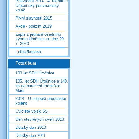
Posvícení 2014 - 4. ročník O
Úročenský posvícenský
koláč
Pivní slavnosti 2015
Akce - podzim 2019
Zápis z jednání osadního
výboru Úročnice ze dne 29.
7. 2020
Fotbal/kopaná
Fotoalbum
100 let SDH Úročnice
105. let SDH Úročnice a 140.
let od narození Františka
Máši
2014 - O nejlepší úročenské
koleno
Cvičiště vojsk SS
Den otevřených dveří 2010
Dětský den 2010
Dětský den 2011