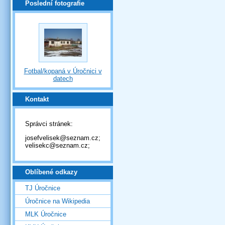
Poslední fotografie
Fotbal/kopaná v Úročnici v
datech
Kontakt
Správci stránek:
josefvelisek@seznam.cz;
velisekc@seznam.cz;
Oblíbené odkazy
TJ Úročnice
Úročnice na Wikipedia
MLK Úročnice