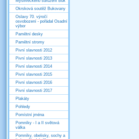
Mysliveckého sdružení Buk
Okrsková soutěž Bukovany
Oslavy 70. výročí
osvobození - pořádal Osadní
výbor
Pamětní desky
Pamětní stromy
Pivní slavnosti 2012
Pivní slavnosti 2013
Pivní slavnosti 2014
Pivní slavnosti 2015
Pivní slavnosti 2016
Pivní slavnosti 2017
Plakáty
Pohledy
Pomístní jména
Pomníky - I a II světová
válka
Pomníky, obelisky, sochy a