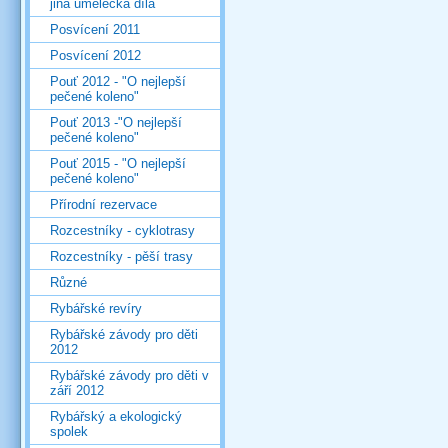
jiná umělecká díla
Posvícení 2011
Posvícení 2012
Pouť 2012 - "O nejlepší
pečené koleno"
Pouť 2013 -"O nejlepší
pečené koleno"
Pouť 2015 - "O nejlepší
pečené koleno"
Přírodní rezervace
Rozcestníky - cyklotrasy
Rozcestníky - pěší trasy
Různé
Rybářské revíry
Rybářské závody pro děti
2012
Rybářské závody pro děti v
září 2012
Rybářský a ekologický
spolek