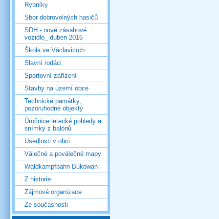
Rybníky
Sbor dobrovolných hasičů
SDH - nové zásahové
vozidlo_ duben 2016
Škola ve Václavicích
Slavní rodáci.
Sportovní zařízení
Stavby na území obce
Technické památky,
pozoruhodné objekty
Úročnice letecké pohledy a
snímky z balónů
Usedlosti v obci
Válečné a poválečné mapy
Waldkampfbahn Bukowan
Z historie
Zájmové organizace
Ze současnosti