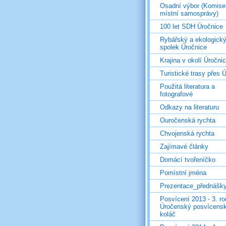
Osadní výbor (Komise
místní samosprávy)
100 let SDH Úročnice
Rybářský a ekologick
spolek Úročnice
Krajina v okolí Úročni
Turistické trasy přes Ú
Použitá literatura a
fotografové
Odkazy na literaturu
Ouročenská rychta
Chvojenská rychta
Zajímavé články
Domácí tvořeníčko
Pomístní jména
Prezentace_přednášk
Posvícení 2013 - 3. r
Úročenský posvícens
koláč