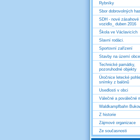
Rybníky
Sbor dobrovolných ha
SDH - nové zásahové
vozidlo_ duben 2016
Škola ve Václavicích
Slavní rodáci.
Sportovní zařízení
Stavby na území obce
Technické památky,
pozoruhodné objekty
Úročnice letecké pohl
snímky z balónů
Usedlosti v obci
Válečné a poválečné 
Waldkampfbahn Buko
Z historie
Zájmové organizace
Ze současnosti