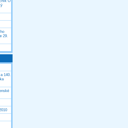
očník O
ký
ího
e 29.
 a 140.
ška
čenské
 2010