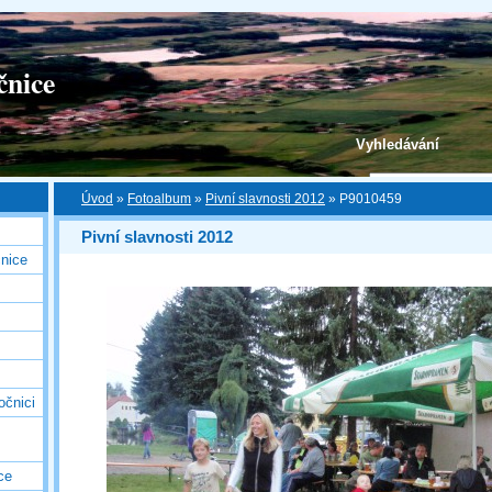
čnice
Vyhledávání
Úvod
»
Fotoalbum
»
Pivní slavnosti 2012
»
P9010459
Pivní slavnosti 2012
nice
očnici
ce