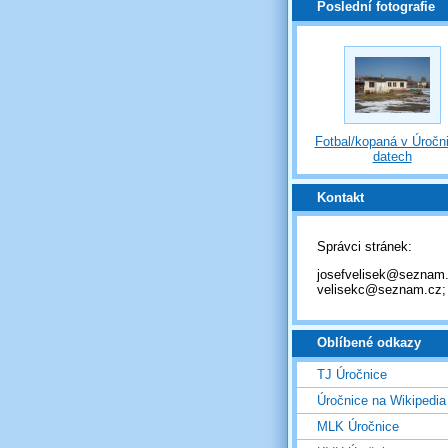
Poslední fotografie
Fotbal/kopaná v Úročni
datech
Kontakt
Správci stránek:
josefvelisek@seznam.
velisekc@seznam.cz;
Oblíbené odkazy
TJ Úročnice
Úročnice na Wikipedia
MLK Úročnice