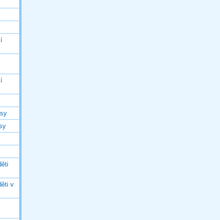
í
í
í
asy
asy
ěti
ěti v
ý