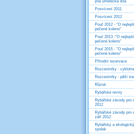
jiná umělecká díla
Posvícení 2011
Posvícení 2012
Pouť 2012 - "O nejlepš
pečené koleno"
Pouť 2013 -"O nejlepš
pečené koleno"
Pouť 2015 - "O nejlepš
pečené koleno"
Přírodní rezervace
Rozcestníky - cyklotr
Rozcestníky - pěší tr
Různé
Rybářské revíry
Rybářské závody pro d
2012
Rybářské závody pro d
září 2012
Rybářský a ekologick
spolek