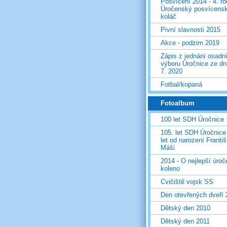
Posvícení 2014 - 4. r
Úročenský posvícens
koláč
Pivní slavnosti 2015
Akce - podzim 2019
Zápis z jednání osadn
výboru Úročnice ze dn
7. 2020
Fotbal/kopaná
Fotoalbum
100 let SDH Úročnice
105. let SDH Úročnice
let od narození Franti
Máši
2014 - O nejlepší úro
koleno
Cvičiště vojsk SS
Den otevřených dveří
Dětský den 2010
Dětský den 2011