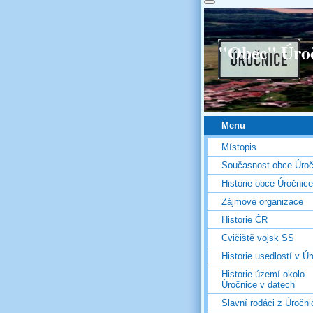
"Obec" Úro
Menu
Místopis
Současnost obce Úroč
Historie obce Úročnice
Zájmové organizace
Historie ČR
Cvičiště vojsk SS
Historie usedlostí v Úr
Historie území okolo
Úročnice v datech
Slavní rodáci z Úročni