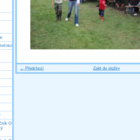
ý
ce
ročnici
← Předchozí
Zpět do složky
y
očník O
ký