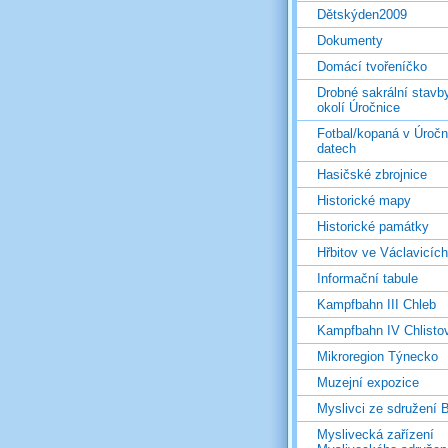
Dětskýden2009
Dokumenty
Domácí tvořeníčko
Drobné sakrální stavb
okolí Úročnice
Fotbal/kopaná v Úročn
datech
Hasičské zbrojnice
Historické mapy
Historické památky
Hřbitov ve Václavicích
Informační tabule
Kampfbahn III Chleb
Kampfbahn IV Chlisto
Mikroregion Týnecko
Muzejní expozice
Myslivci ze sdružení
Myslivecká zařízení