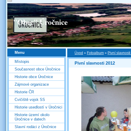
"Obec" Úročnice
Menu
Úvod
»
Fotoalbum
»
Pivní slavnost
Místopis
Pivní slavnosti 2012
Současnost obce Úročnice
Historie obce Úročnice
Zájmové organizace
Historie ČR
Cvičiště vojsk SS
Historie usedlostí v Úročnici
Historie území okolo
Úročnice v datech
Slavní rodáci z Úročnice