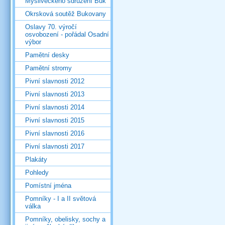
Mysliveckého sdružení Buk
Okrsková soutěž Bukovany
Oslavy 70. výročí
osvobození - pořádal Osadní
výbor
Pamětní desky
Pamětní stromy
Pivní slavnosti 2012
Pivní slavnosti 2013
Pivní slavnosti 2014
Pivní slavnosti 2015
Pivní slavnosti 2016
Pivní slavnosti 2017
Plakáty
Pohledy
Pomístní jména
Pomníky - I a II světová
válka
Pomníky, obelisky, sochy a