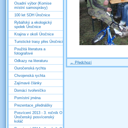
Osadní výbor (Komise
místní samosprávy)
100 let SDH Úročnice
Rybářský a ekologický
spolek Úročnice
Krajina v okolí Úročnice
Turistické trasy přes Úročnici
Použitá literatura a
fotografové
Odkazy na literaturu
← Předchozí
Ouročenská rychta
Chvojenská rychta
Zajímavé články
Domácí tvořeníčko
Pomístní jména
Prezentace_přednášky
Posvícení 2013 - 3. ročník O
Úročenský posvícenský
koláč