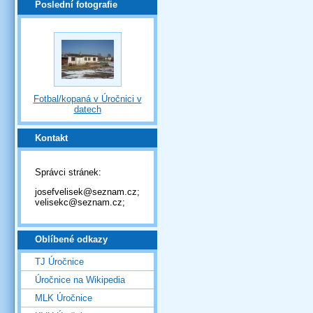
Poslední fotografie
Fotbal/kopaná v Úročnici v
datech
Kontakt
Správci stránek:
josefvelisek@seznam.cz;
velisekc@seznam.cz;
Oblíbené odkazy
TJ Úročnice
Úročnice na Wikipedia
MLK Úročnice