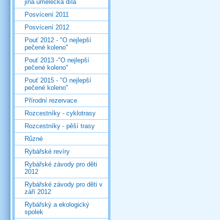
jiná umělecká díla
Posvícení 2011
Posvícení 2012
Pouť 2012 - "O nejlepší
pečené koleno"
Pouť 2013 -"O nejlepší
pečené koleno"
Pouť 2015 - "O nejlepší
pečené koleno"
Přírodní rezervace
Rozcestníky - cyklotrasy
Rozcestníky - pěší trasy
Různé
Rybářské revíry
Rybářské závody pro děti
2012
Rybářské závody pro děti v
září 2012
Rybářský a ekologický
spolek