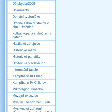
Dětskýden2009
Dokumenty
Domácí tvořeníčko
Drobné sakrální stavby v
okolí Úročnice
Fotbal/kopaná v Úročnici v
datech
Hasičské zbrojnice
Historické mapy
Historické památky
Hřbitov ve Václavicích
Informační tabule
Kampfbahn III Chleb
Kampfbahn IV Chlistov
Mikroregion Týnecko
Muzejní expozice
Myslivci ze sdružení BUK
Myslivecká zařízení