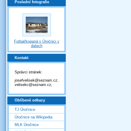
Poslední fotografie
Fotbal/kopaná v Úročnici v
datech
Kontakt
Správci stránek:
josefvelisek@seznam.cz;
velisekc@seznam.cz;
Oblíbené odkazy
TJ Úročnice
Úročnice na Wikipedia
MLK Úročnice