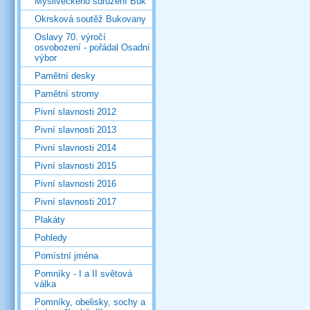
Mysliveckého sdružení Buk
Okrsková soutěž Bukovany
Oslavy 70. výročí
osvobození - pořádal Osadní
výbor
Pamětní desky
Pamětní stromy
Pivní slavnosti 2012
Pivní slavnosti 2013
Pivní slavnosti 2014
Pivní slavnosti 2015
Pivní slavnosti 2016
Pivní slavnosti 2017
Plakáty
Pohledy
Pomístní jména
Pomníky - I a II světová
válka
Pomníky, obelisky, sochy a