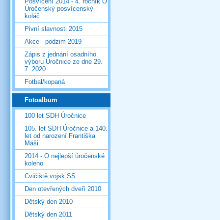
Posvícení 2014 - 4. ročník O
Úročenský posvícenský
koláč
Pivní slavnosti 2015
Akce - podzim 2019
Zápis z jednání osadního
výboru Úročnice ze dne 29.
7. 2020
Fotbal/kopaná
Fotoalbum
100 let SDH Úročnice
105. let SDH Úročnice a 140.
let od narození Františka
Máši
2014 - O nejlepší úročenské
koleno
Cvičiště vojsk SS
Den otevřených dveří 2010
Dětský den 2010
Dětský den 2011