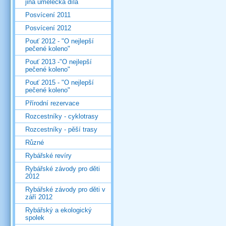
jiná umělecká díla
Posvícení 2011
Posvícení 2012
Pouť 2012 - "O nejlepší
pečené koleno"
Pouť 2013 -"O nejlepší
pečené koleno"
Pouť 2015 - "O nejlepší
pečené koleno"
Přírodní rezervace
Rozcestníky - cyklotrasy
Rozcestníky - pěší trasy
Různé
Rybářské revíry
Rybářské závody pro děti
2012
Rybářské závody pro děti v
září 2012
Rybářský a ekologický
spolek