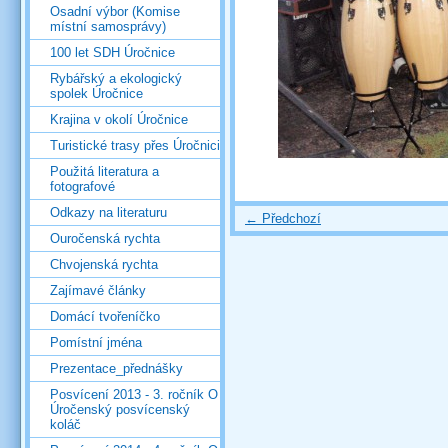
Osadní výbor (Komise
místní samosprávy)
100 let SDH Úročnice
Rybářský a ekologický
spolek Úročnice
Krajina v okolí Úročnice
Turistické trasy přes Úročnici
Použitá literatura a
fotografové
Odkazy na literaturu
← Předchozí
Ouročenská rychta
Chvojenská rychta
Zajímavé články
Domácí tvořeníčko
Pomístní jména
Prezentace_přednášky
Posvícení 2013 - 3. ročník O
Úročenský posvícenský
koláč