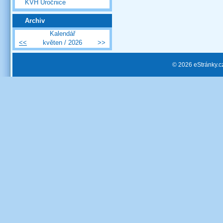
KVH Úročnice
Archiv
Kalendář
<<
květen / 2026
>>
© 2026 eStránky.c