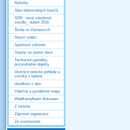
Rybníky
Sbor dobrovolných hasičů
SDH - nové zásahové
vozidlo_ duben 2016
Škola ve Václavicích
Slavní rodáci.
Sportovní zařízení
Stavby na území obce
Technické památky,
pozoruhodné objekty
Úročnice letecké pohledy a
snímky z balónů
Usedlosti v obci
Válečné a poválečné mapy
Waldkampfbahn Bukowan
Z historie
Zájmové organizace
Ze současnosti