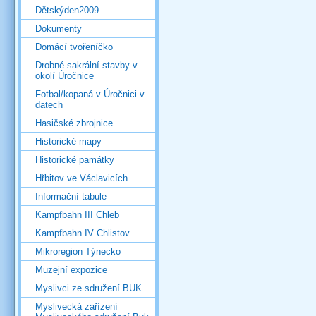
Dětskýden2009
Dokumenty
Domácí tvořeníčko
Drobné sakrální stavby v
okolí Úročnice
Fotbal/kopaná v Úročnici v
datech
Hasičské zbrojnice
Historické mapy
Historické památky
Hřbitov ve Václavicích
Informační tabule
Kampfbahn III Chleb
Kampfbahn IV Chlistov
Mikroregion Týnecko
Muzejní expozice
Myslivci ze sdružení BUK
Myslivecká zařízení