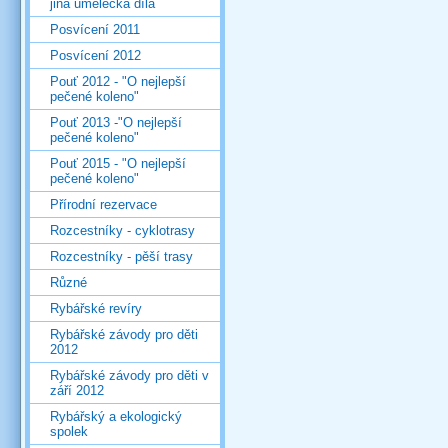
jiná umělecká díla
Posvícení 2011
Posvícení 2012
Pouť 2012 - "O nejlepší
pečené koleno"
Pouť 2013 -"O nejlepší
pečené koleno"
Pouť 2015 - "O nejlepší
pečené koleno"
Přírodní rezervace
Rozcestníky - cyklotrasy
Rozcestníky - pěší trasy
Různé
Rybářské revíry
Rybářské závody pro děti
2012
Rybářské závody pro děti v
září 2012
Rybářský a ekologický
spolek