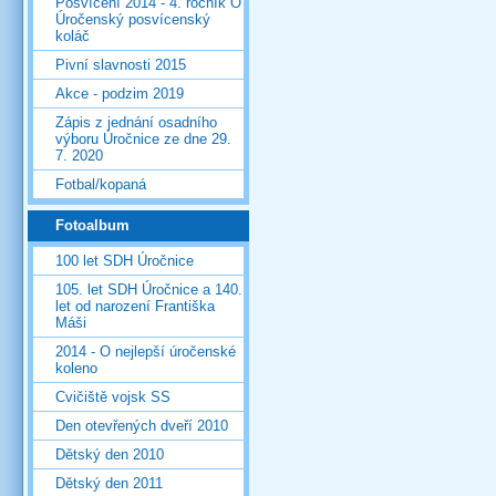
Posvícení 2014 - 4. ročník O
Úročenský posvícenský
koláč
Pivní slavnosti 2015
Akce - podzim 2019
Zápis z jednání osadního
výboru Úročnice ze dne 29.
7. 2020
Fotbal/kopaná
Fotoalbum
100 let SDH Úročnice
105. let SDH Úročnice a 140.
let od narození Františka
Máši
2014 - O nejlepší úročenské
koleno
Cvičiště vojsk SS
Den otevřených dveří 2010
Dětský den 2010
Dětský den 2011