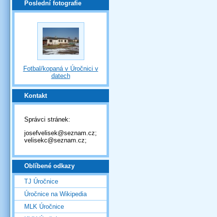
Poslední fotografie
Fotbal/kopaná v Úročnici v
datech
Kontakt
Správci stránek:
josefvelisek@seznam.cz;
velisekc@seznam.cz;
Oblíbené odkazy
TJ Úročnice
Úročnice na Wikipedia
MLK Úročnice