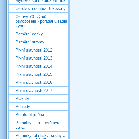
Mysliveckého sdružení Buk
Okrsková soutěž Bukovany
Oslavy 70. výročí
osvobození - pořádal Osadní
výbor
Pamětní desky
Pamětní stromy
Pivní slavnosti 2012
Pivní slavnosti 2013
Pivní slavnosti 2014
Pivní slavnosti 2015
Pivní slavnosti 2016
Pivní slavnosti 2017
Plakáty
Pohledy
Pomístní jména
Pomníky - I a II světová
válka
Pomníky, obelisky, sochy a