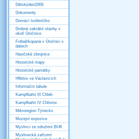
Dětskýden2009
Dokumenty
Domácí tvořeníčko
Drobné sakrální stavby v
okolí Úročnice
Fotbal/kopaná v Úročnici v
datech
Hasičské zbrojnice
Historické mapy
Historické památky
Hřbitov ve Václavicích
Informační tabule
Kampfbahn III Chleb
Kampfbahn IV Chlistov
Mikroregion Týnecko
Muzejní expozice
Myslivci ze sdružení BUK
Myslivecká zařízení