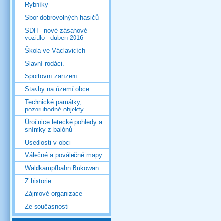
Rybníky
Sbor dobrovolných hasičů
SDH - nové zásahové
vozidlo_ duben 2016
Škola ve Václavicích
Slavní rodáci.
Sportovní zařízení
Stavby na území obce
Technické památky,
pozoruhodné objekty
Úročnice letecké pohledy a
snímky z balónů
Usedlosti v obci
Válečné a poválečné mapy
Waldkampfbahn Bukowan
Z historie
Zájmové organizace
Ze současnosti