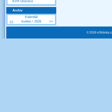
KVH Úročnice
Archiv
Kalendář
<<
květen / 2026
>>
© 2026 eStránky.c