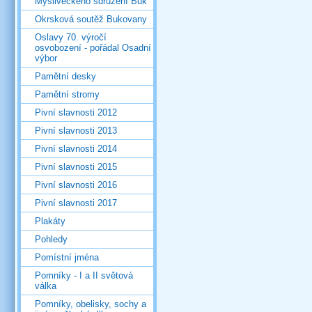
Mysliveckého sdružení Buk
Okrsková soutěž Bukovany
Oslavy 70. výročí
osvobození - pořádal Osadní
výbor
Pamětní desky
Pamětní stromy
Pivní slavnosti 2012
Pivní slavnosti 2013
Pivní slavnosti 2014
Pivní slavnosti 2015
Pivní slavnosti 2016
Pivní slavnosti 2017
Plakáty
Pohledy
Pomístní jména
Pomníky - I a II světová
válka
Pomníky, obelisky, sochy a