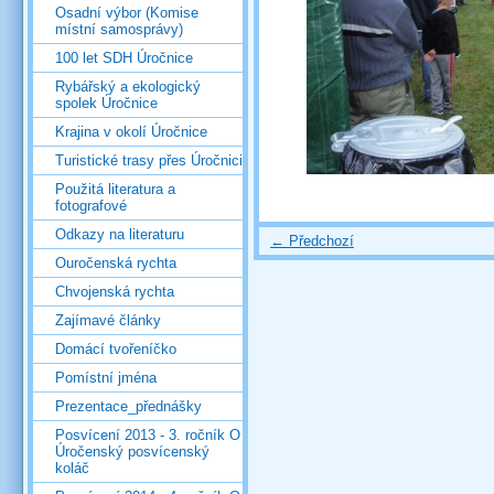
Osadní výbor (Komise
místní samosprávy)
100 let SDH Úročnice
Rybářský a ekologický
spolek Úročnice
Krajina v okolí Úročnice
Turistické trasy přes Úročnici
Použitá literatura a
fotografové
Odkazy na literaturu
← Předchozí
Ouročenská rychta
Chvojenská rychta
Zajímavé články
Domácí tvořeníčko
Pomístní jména
Prezentace_přednášky
Posvícení 2013 - 3. ročník O
Úročenský posvícenský
koláč