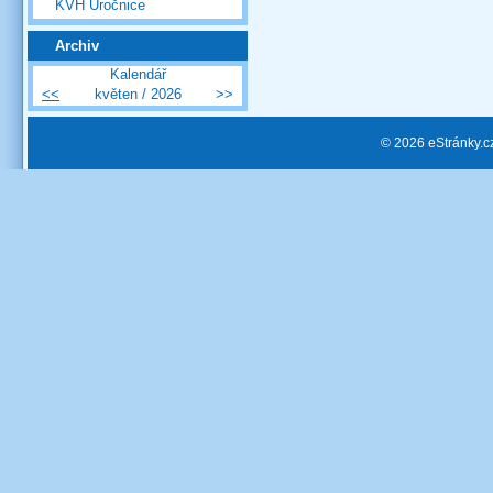
KVH Úročnice
Archiv
Kalendář
<<
květen / 2026
>>
© 2026 eStránky.c