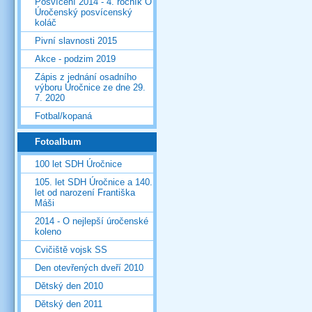
Posvícení 2014 - 4. ročník O
Úročenský posvícenský
koláč
Pivní slavnosti 2015
Akce - podzim 2019
Zápis z jednání osadního
výboru Úročnice ze dne 29.
7. 2020
Fotbal/kopaná
Fotoalbum
100 let SDH Úročnice
105. let SDH Úročnice a 140.
let od narození Františka
Máši
2014 - O nejlepší úročenské
koleno
Cvičiště vojsk SS
Den otevřených dveří 2010
Dětský den 2010
Dětský den 2011