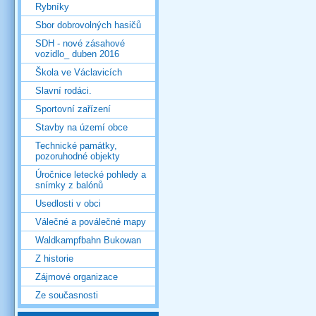
Rybníky
Sbor dobrovolných hasičů
SDH - nové zásahové
vozidlo_ duben 2016
Škola ve Václavicích
Slavní rodáci.
Sportovní zařízení
Stavby na území obce
Technické památky,
pozoruhodné objekty
Úročnice letecké pohledy a
snímky z balónů
Usedlosti v obci
Válečné a poválečné mapy
Waldkampfbahn Bukowan
Z historie
Zájmové organizace
Ze současnosti