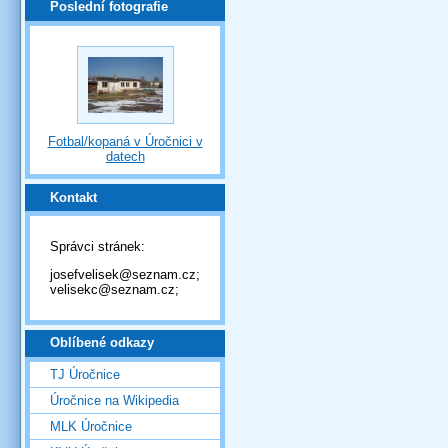
Poslední fotografie
Fotbal/kopaná v Úročnici v
datech
Kontakt
Správci stránek:
josefvelisek@seznam.cz;
velisekc@seznam.cz;
Oblíbené odkazy
TJ Úročnice
Úročnice na Wikipedia
MLK Úročnice