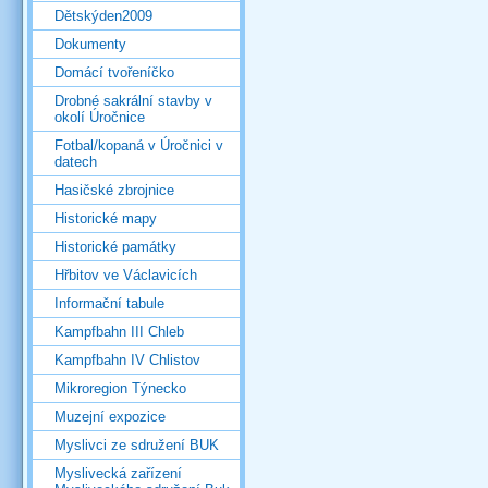
Dětskýden2009
Dokumenty
Domácí tvořeníčko
Drobné sakrální stavby v
okolí Úročnice
Fotbal/kopaná v Úročnici v
datech
Hasičské zbrojnice
Historické mapy
Historické památky
Hřbitov ve Václavicích
Informační tabule
Kampfbahn III Chleb
Kampfbahn IV Chlistov
Mikroregion Týnecko
Muzejní expozice
Myslivci ze sdružení BUK
Myslivecká zařízení