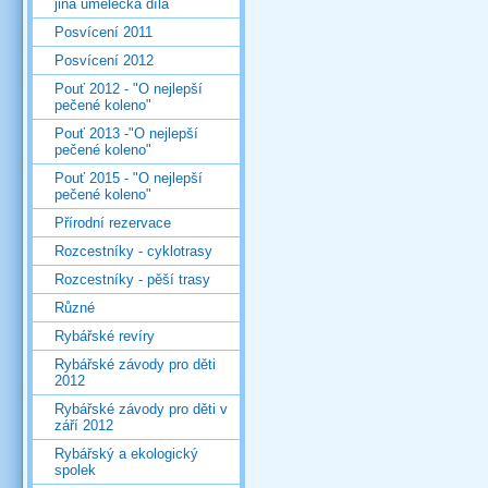
jiná umělecká díla
Posvícení 2011
Posvícení 2012
Pouť 2012 - "O nejlepší
pečené koleno"
Pouť 2013 -"O nejlepší
pečené koleno"
Pouť 2015 - "O nejlepší
pečené koleno"
Přírodní rezervace
Rozcestníky - cyklotrasy
Rozcestníky - pěší trasy
Různé
Rybářské revíry
Rybářské závody pro děti
2012
Rybářské závody pro děti v
září 2012
Rybářský a ekologický
spolek