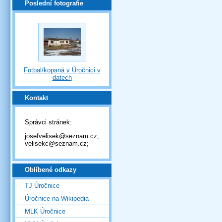
Poslední fotografie
Fotbal/kopaná v Úročnici v
datech
Kontakt
Správci stránek:
josefvelisek@seznam.cz;
velisekc@seznam.cz;
Oblíbené odkazy
TJ Úročnice
Úročnice na Wikipedia
MLK Úročnice