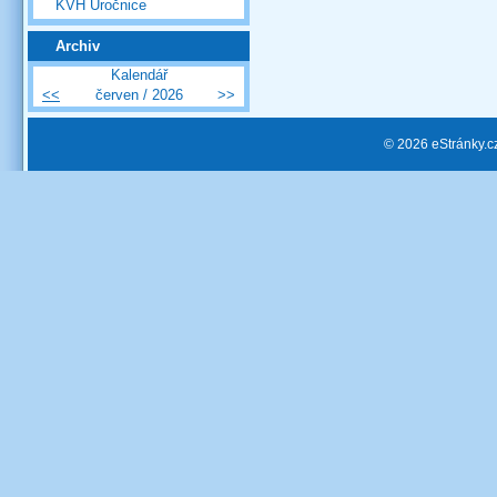
KVH Úročnice
Archiv
Kalendář
<<
červen / 2026
>>
© 2026 eStránky.c