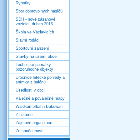
Rybníky
Sbor dobrovolných hasičů
SDH - nové zásahové
vozidlo_ duben 2016
Škola ve Václavicích
Slavní rodáci.
Sportovní zařízení
Stavby na území obce
Technické památky,
pozoruhodné objekty
Úročnice letecké pohledy a
snímky z balónů
Usedlosti v obci
Válečné a poválečné mapy
Waldkampfbahn Bukowan
Z historie
Zájmové organizace
Ze současnosti