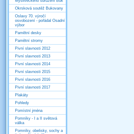
Mysliveckého sdružení Buk
Okrsková soutěž Bukovany
Oslavy 70. výročí
osvobození - pořádal Osadní
výbor
Pamětní desky
Pamětní stromy
Pivní slavnosti 2012
Pivní slavnosti 2013
Pivní slavnosti 2014
Pivní slavnosti 2015
Pivní slavnosti 2016
Pivní slavnosti 2017
Plakáty
Pohledy
Pomístní jména
Pomníky - I a II světová
válka
Pomníky, obelisky, sochy a