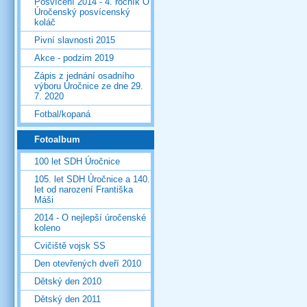
Posvícení 2014 - 4. ročník O
Úročenský posvícenský
koláč
Pivní slavnosti 2015
Akce - podzim 2019
Zápis z jednání osadního
výboru Úročnice ze dne 29.
7. 2020
Fotbal/kopaná
Fotoalbum
100 let SDH Úročnice
105. let SDH Úročnice a 140.
let od narození Františka
Máši
2014 - O nejlepší úročenské
koleno
Cvičiště vojsk SS
Den otevřených dveří 2010
Dětský den 2010
Dětský den 2011