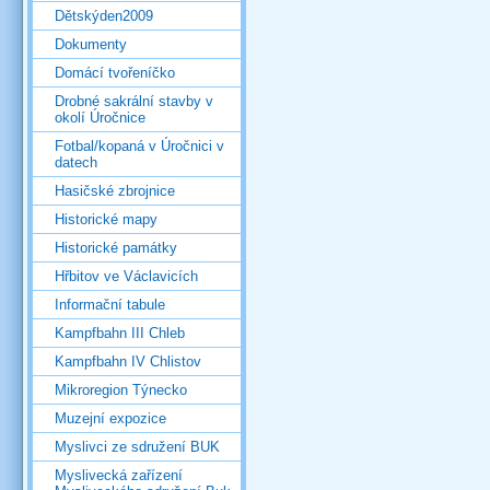
Dětskýden2009
Dokumenty
Domácí tvořeníčko
Drobné sakrální stavby v
okolí Úročnice
Fotbal/kopaná v Úročnici v
datech
Hasičské zbrojnice
Historické mapy
Historické památky
Hřbitov ve Václavicích
Informační tabule
Kampfbahn III Chleb
Kampfbahn IV Chlistov
Mikroregion Týnecko
Muzejní expozice
Myslivci ze sdružení BUK
Myslivecká zařízení