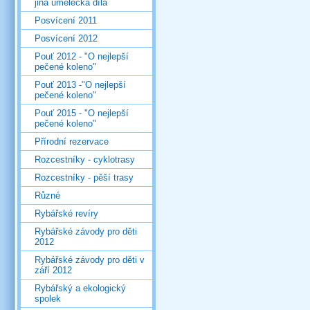
jiná umělecká díla
Posvícení 2011
Posvícení 2012
Pouť 2012 - "O nejlepší
pečené koleno"
Pouť 2013 -"O nejlepší
pečené koleno"
Pouť 2015 - "O nejlepší
pečené koleno"
Přírodní rezervace
Rozcestníky - cyklotrasy
Rozcestníky - pěší trasy
Různé
Rybářské revíry
Rybářské závody pro děti
2012
Rybářské závody pro děti v
září 2012
Rybářský a ekologický
spolek