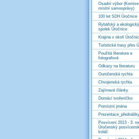
Osadní výbor (Komise
místní samosprávy)
100 let SDH Úročnice
Rybářský a ekologick
spolek Úročnice
Krajina v okolí Úročni
Turistické trasy přes Ú
Použitá literatura a
fotografové
Odkazy na literaturu
Ouročenská rychta
Chvojenská rychta
Zajímavé články
Domácí tvořeníčko
Pomístní jména
Prezentace_přednášk
Posvícení 2013 - 3. r
Úročenský posvícens
koláč