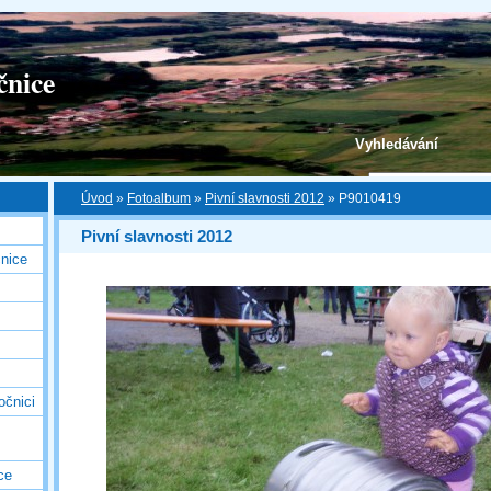
čnice
Vyhledávání
Úvod
»
Fotoalbum
»
Pivní slavnosti 2012
»
P9010419
Pivní slavnosti 2012
nice
očnici
ce