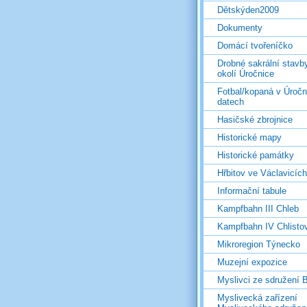
Dětskýden2009
Dokumenty
Domácí tvořeníčko
Drobné sakrální stavb
okolí Úročnice
Fotbal/kopaná v Úročn
datech
Hasičské zbrojnice
Historické mapy
Historické památky
Hřbitov ve Václavicích
Informační tabule
Kampfbahn III Chleb
Kampfbahn IV Chlisto
Mikroregion Týnecko
Muzejní expozice
Myslivci ze sdružení
Myslivecká zařízení