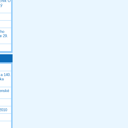
očník O
ký
ího
e 29.
 a 140.
ška
čenské
 2010