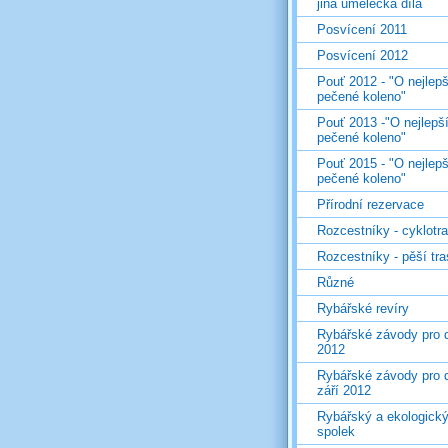
jiná umělecká díla
Posvícení 2011
Posvícení 2012
Pouť 2012 - "O nejlepš
pečené koleno"
Pouť 2013 -"O nejlepš
pečené koleno"
Pouť 2015 - "O nejlepš
pečené koleno"
Přírodní rezervace
Rozcestníky - cyklotr
Rozcestníky - pěší tr
Různé
Rybářské revíry
Rybářské závody pro d
2012
Rybářské závody pro d
září 2012
Rybářský a ekologick
spolek