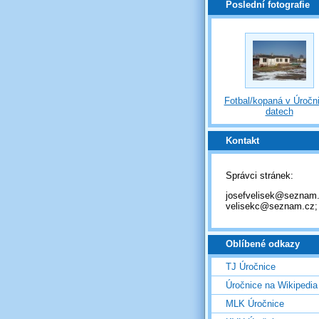
Poslední fotografie
Fotbal/kopaná v Úročni
datech
Kontakt
Správci stránek:
josefvelisek@seznam.
velisekc@seznam.cz;
Oblíbené odkazy
TJ Úročnice
Úročnice na Wikipedia
MLK Úročnice