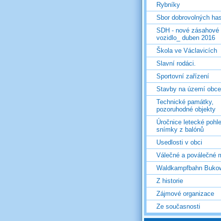
Rybníky
Sbor dobrovolných ha
SDH - nové zásahové
vozidlo_ duben 2016
Škola ve Václavicích
Slavní rodáci.
Sportovní zařízení
Stavby na území obce
Technické památky,
pozoruhodné objekty
Úročnice letecké pohl
snímky z balónů
Usedlosti v obci
Válečné a poválečné 
Waldkampfbahn Buko
Z historie
Zájmové organizace
Ze současnosti