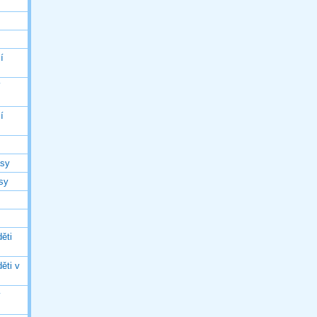
í
í
í
asy
asy
ěti
ěti v
ý