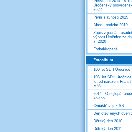
Posvícení 2014 - 4. r
Úročenský posvícens
koláč
Pivní slavnosti 2015
Akce - podzim 2019
Zápis z jednání osadn
výboru Úročnice ze dn
7. 2020
Fotbal/kopaná
Fotoalbum
100 let SDH Úročnice
105. let SDH Úročnice
let od narození Franti
Máši
2014 - O nejlepší úro
koleno
Cvičiště vojsk SS
Den otevřených dveří
Dětský den 2010
Dětský den 2011