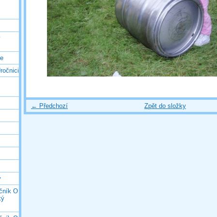
ý
ce
ročnici
← Předchozí
Zpět do složky
y
očník O
ký