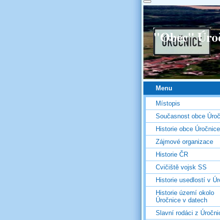
"Obec" Úro
Menu
Místopis
Současnost obce Úroč
Historie obce Úročnice
Zájmové organizace
Historie ČR
Cvičiště vojsk SS
Historie usedlostí v Úr
Historie území okolo
Úročnice v datech
Slavní rodáci z Úročni