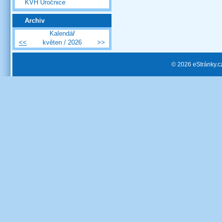
KVH Úročnice
Archiv
Kalendář
<<
květen / 2026
>>
© 2026 eStránky.c