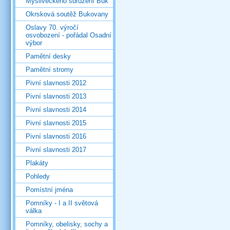
Mysliveckého sdružení Buk
Okrsková soutěž Bukovany
Oslavy 70. výročí
osvobození - pořádal Osadní
výbor
Pamětní desky
Pamětní stromy
Pivní slavnosti 2012
Pivní slavnosti 2013
Pivní slavnosti 2014
Pivní slavnosti 2015
Pivní slavnosti 2016
Pivní slavnosti 2017
Plakáty
Pohledy
Pomístní jména
Pomníky - I a II světová
válka
Pomníky, obelisky, sochy a