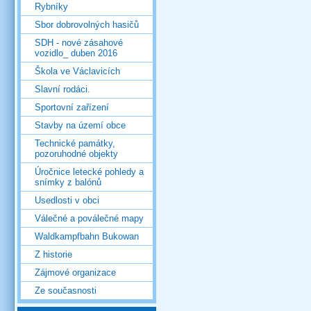
Rybníky
Sbor dobrovolných hasičů
SDH - nové zásahové
vozidlo_ duben 2016
Škola ve Václavicích
Slavní rodáci.
Sportovní zařízení
Stavby na území obce
Technické památky,
pozoruhodné objekty
Úročnice letecké pohledy a
snímky z balónů
Usedlosti v obci
Válečné a poválečné mapy
Waldkampfbahn Bukowan
Z historie
Zájmové organizace
Ze současnosti