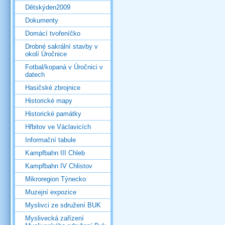
Dětskýden2009
Dokumenty
Domácí tvořeníčko
Drobné sakrální stavby v
okolí Úročnice
Fotbal/kopaná v Úročnici v
datech
Hasičské zbrojnice
Historické mapy
Historické památky
Hřbitov ve Václavicích
Informační tabule
Kampfbahn III Chleb
Kampfbahn IV Chlistov
Mikroregion Týnecko
Muzejní expozice
Myslivci ze sdružení BUK
Myslivecká zařízení