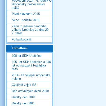
Posvícení 2014 - 4. ročník O
Úročenský posvícenský
koláč
Pivní slavnosti 2015
Akce - podzim 2019
Zápis z jednání osadního
výboru Úročnice ze dne 29.
7. 2020
Fotbal/kopaná
Fotoalbum
100 let SDH Úročnice
105. let SDH Úročnice a 140.
let od narození Františka
Máši
2014 - O nejlepší úročenské
koleno
Cvičiště vojsk SS
Den otevřených dveří 2010
Dětský den 2010
Dětský den 2011