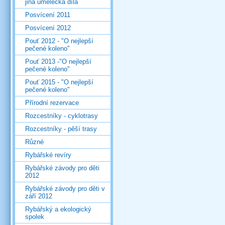
jiná umělecká díla
Posvícení 2011
Posvícení 2012
Pouť 2012 - "O nejlepší
pečené koleno"
Pouť 2013 -"O nejlepší
pečené koleno"
Pouť 2015 - "O nejlepší
pečené koleno"
Přírodní rezervace
Rozcestníky - cyklotrasy
Rozcestníky - pěší trasy
Různé
Rybářské revíry
Rybářské závody pro děti
2012
Rybářské závody pro děti v
září 2012
Rybářský a ekologický
spolek