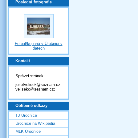
Poslední fotografie
Fotbal/kopaná v Úročnici v
datech
Kontakt
Správci stránek:
josefvelisek@seznam.cz;
velisekc@seznam.cz;
Oblíbené odkazy
TJ Úročnice
Úročnice na Wikipedia
MLK Úročnice