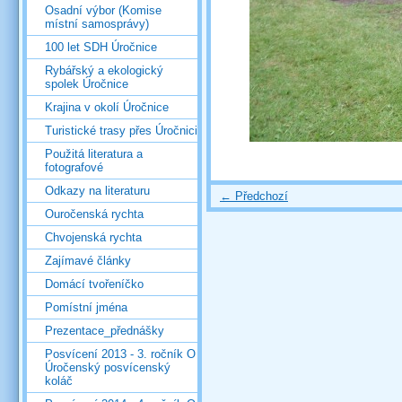
Osadní výbor (Komise
místní samosprávy)
100 let SDH Úročnice
Rybářský a ekologický
spolek Úročnice
Krajina v okolí Úročnice
Turistické trasy přes Úročnici
Použitá literatura a
fotografové
Odkazy na literaturu
← Předchozí
Ouročenská rychta
Chvojenská rychta
Zajímavé články
Domácí tvořeníčko
Pomístní jména
Prezentace_přednášky
Posvícení 2013 - 3. ročník O
Úročenský posvícenský
koláč