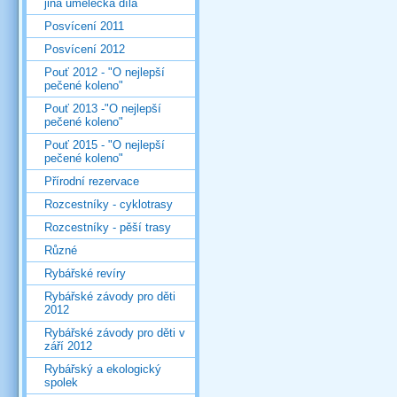
jiná umělecká díla
Posvícení 2011
Posvícení 2012
Pouť 2012 - "O nejlepší
pečené koleno"
Pouť 2013 -"O nejlepší
pečené koleno"
Pouť 2015 - "O nejlepší
pečené koleno"
Přírodní rezervace
Rozcestníky - cyklotrasy
Rozcestníky - pěší trasy
Různé
Rybářské revíry
Rybářské závody pro děti
2012
Rybářské závody pro děti v
září 2012
Rybářský a ekologický
spolek