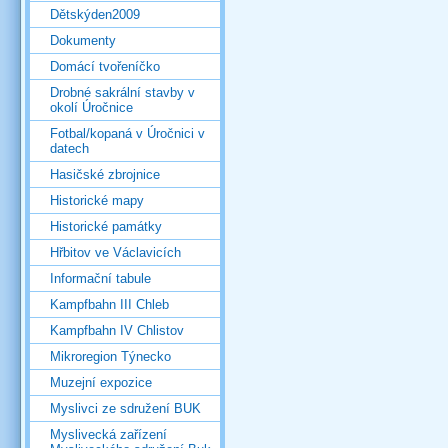
Dětskýden2009
Dokumenty
Domácí tvořeníčko
Drobné sakrální stavby v
okolí Úročnice
Fotbal/kopaná v Úročnici v
datech
Hasičské zbrojnice
Historické mapy
Historické památky
Hřbitov ve Václavicích
Informační tabule
Kampfbahn III Chleb
Kampfbahn IV Chlistov
Mikroregion Týnecko
Muzejní expozice
Myslivci ze sdružení BUK
Myslivecká zařízení