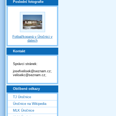
Poslední fotografie
Fotbal/kopaná v Úročnici v
datech
Kontakt
Správci stránek:
josefvelisek@seznam.cz;
velisekc@seznam.cz;
Oblíbené odkazy
TJ Úročnice
Úročnice na Wikipedia
MLK Úročnice