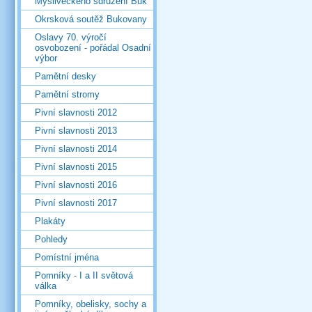
Mysliveckého sdružení Buk
Okrsková soutěž Bukovany
Oslavy 70. výročí
osvobození - pořádal Osadní
výbor
Pamětní desky
Pamětní stromy
Pivní slavnosti 2012
Pivní slavnosti 2013
Pivní slavnosti 2014
Pivní slavnosti 2015
Pivní slavnosti 2016
Pivní slavnosti 2017
Plakáty
Pohledy
Pomístní jména
Pomníky - I a II světová
válka
Pomníky, obelisky, sochy a