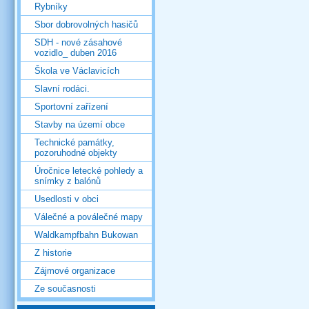
Rybníky
Sbor dobrovolných hasičů
SDH - nové zásahové
vozidlo_ duben 2016
Škola ve Václavicích
Slavní rodáci.
Sportovní zařízení
Stavby na území obce
Technické památky,
pozoruhodné objekty
Úročnice letecké pohledy a
snímky z balónů
Usedlosti v obci
Válečné a poválečné mapy
Waldkampfbahn Bukowan
Z historie
Zájmové organizace
Ze současnosti