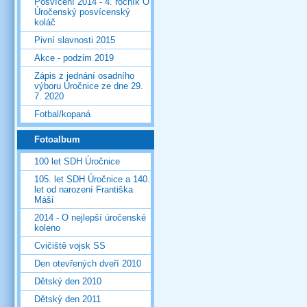
Posvícení 2014 - 4. ročník O
Úročenský posvícenský
koláč
Pivní slavnosti 2015
Akce - podzim 2019
Zápis z jednání osadního
výboru Úročnice ze dne 29.
7. 2020
Fotbal/kopaná
Fotoalbum
100 let SDH Úročnice
105. let SDH Úročnice a 140.
let od narození Františka
Máši
2014 - O nejlepší úročenské
koleno
Cvičiště vojsk SS
Den otevřených dveří 2010
Dětský den 2010
Dětský den 2011