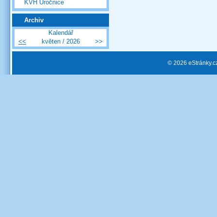
KVH Úročnice
Archiv
Kalendář
<<
květen / 2026
>>
© 2026 eStránky.c