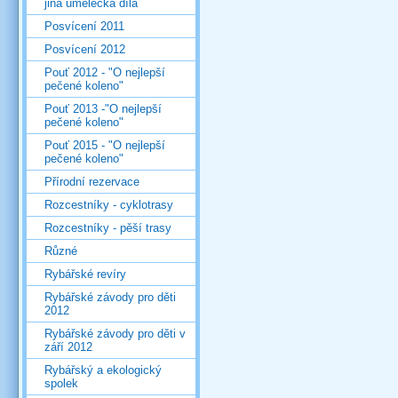
jiná umělecká díla
Posvícení 2011
Posvícení 2012
Pouť 2012 - "O nejlepší
pečené koleno"
Pouť 2013 -"O nejlepší
pečené koleno"
Pouť 2015 - "O nejlepší
pečené koleno"
Přírodní rezervace
Rozcestníky - cyklotrasy
Rozcestníky - pěší trasy
Různé
Rybářské revíry
Rybářské závody pro děti
2012
Rybářské závody pro děti v
září 2012
Rybářský a ekologický
spolek