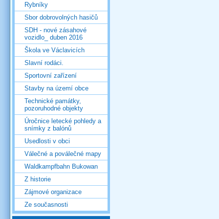
Rybníky
Sbor dobrovolných hasičů
SDH - nové zásahové
vozidlo_ duben 2016
Škola ve Václavicích
Slavní rodáci.
Sportovní zařízení
Stavby na území obce
Technické památky,
pozoruhodné objekty
Úročnice letecké pohledy a
snímky z balónů
Usedlosti v obci
Válečné a poválečné mapy
Waldkampfbahn Bukowan
Z historie
Zájmové organizace
Ze současnosti