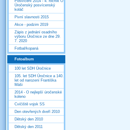
Posvícení 2014 - 4. ročník O
Úročenský posvícenský
koláč
Pivní slavnosti 2015
Akce - podzim 2019
Zápis z jednání osadního
výboru Úročnice ze dne 29.
7. 2020
Fotbal/kopaná
Fotoalbum
100 let SDH Úročnice
105. let SDH Úročnice a 140.
let od narození Františka
Máši
2014 - O nejlepší úročenské
koleno
Cvičiště vojsk SS
Den otevřených dveří 2010
Dětský den 2010
Dětský den 2011