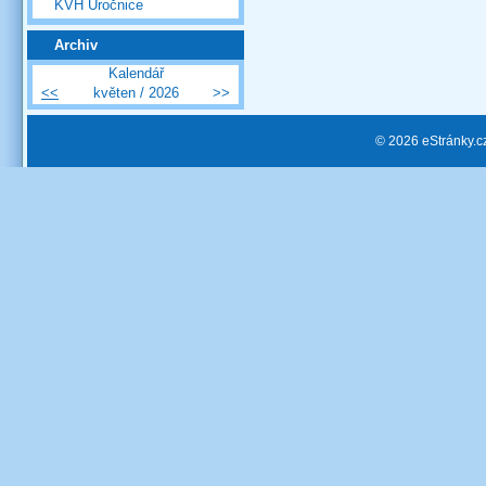
KVH Úročnice
Archiv
Kalendář
<<
květen / 2026
>>
© 2026 eStránky.c