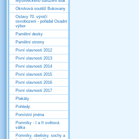
Mysliveckého sdružení Buk
Okrsková soutěž Bukovany
Oslavy 70. výročí
osvobození - pořádal Osadní
výbor
Pamětní desky
Pamětní stromy
Pivní slavnosti 2012
Pivní slavnosti 2013
Pivní slavnosti 2014
Pivní slavnosti 2015
Pivní slavnosti 2016
Pivní slavnosti 2017
Plakáty
Pohledy
Pomístní jména
Pomníky - I a II světová
válka
Pomníky, obelisky, sochy a