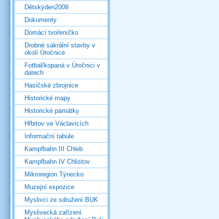
Dětskýden2009
Dokumenty
Domácí tvořeníčko
Drobné sakrální stavby v
okolí Úročnice
Fotbal/kopaná v Úročnici v
datech
Hasičské zbrojnice
Historické mapy
Historické památky
Hřbitov ve Václavicích
Informační tabule
Kampfbahn III Chleb
Kampfbahn IV Chlistov
Mikroregion Týnecko
Muzejní expozice
Myslivci ze sdružení BUK
Myslivecká zařízení