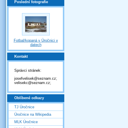
Poslední fotografie
Fotbal/kopaná v Úročnici v
datech
Kontakt
Správci stránek:
josefvelisek@seznam.cz;
velisekc@seznam.cz;
Oblíbené odkazy
TJ Úročnice
Úročnice na Wikipedia
MLK Úročnice