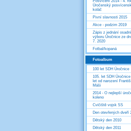
Posvícení 2014 - 4. r
Úročenský posvícens
koláč
Pivní slavnosti 2015
Akce - podzim 2019
Zápis z jednání osadn
výboru Úročnice ze dn
7. 2020
Fotbal/kopaná
Fotoalbum
100 let SDH Úročnice
105. let SDH Úročnice
let od narození Franti
Máši
2014 - O nejlepší úro
koleno
Cvičiště vojsk SS
Den otevřených dveří
Dětský den 2010
Dětský den 2011