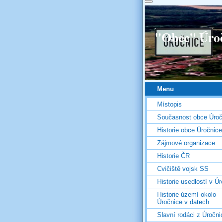
"Obec" Úro
Menu
Místopis
Současnost obce Úroč
Historie obce Úročnice
Zájmové organizace
Historie ČR
Cvičiště vojsk SS
Historie usedlostí v Úr
Historie území okolo
Úročnice v datech
Slavní rodáci z Úročni