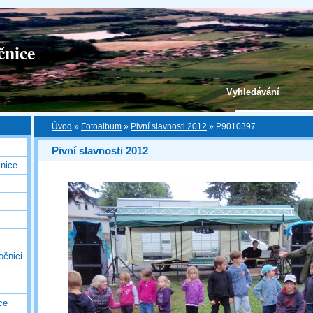
čnice
Vyhledávání
Úvod
»
Fotoalbum
»
Pivní slavnosti 2012
»
P9010397
Pivní slavnosti 2012
nice
očnici
ce