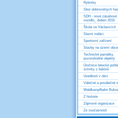
Rybníky
Sbor dobrovolných ha
SDH - nové zásahové
vozidlo_ duben 2016
Škola ve Václavicích
Slavní rodáci.
Sportovní zařízení
Stavby na území obce
Technické památky,
pozoruhodné objekty
Úročnice letecké pohl
snímky z balónů
Usedlosti v obci
Válečné a poválečné 
Waldkampfbahn Buko
Z historie
Zájmové organizace
Ze současnosti