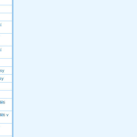
í
í
í
asy
asy
ěti
ěti v
ý