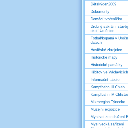
Dětskýden2009
Dokumenty
Domácí tvořeníčko
Drobné sakrální stavb
okolí Úročnice
Fotbal/kopaná v Úročn
datech
Hasičské zbrojnice
Historické mapy
Historické památky
Hřbitov ve Václavicích
Informační tabule
Kampfbahn III Chleb
Kampfbahn IV Chlisto
Mikroregion Týnecko
Muzejní expozice
Myslivci ze sdružení
Myslivecká zařízení