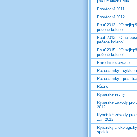
jiná umělecká díla
Posvícení 2011
Posvícení 2012
Pouť 2012 - "O nejlepš
pečené koleno"
Pouť 2013 -"O nejlepš
pečené koleno"
Pouť 2015 - "O nejlepš
pečené koleno"
Přírodní rezervace
Rozcestníky - cyklotr
Rozcestníky - pěší tr
Různé
Rybářské revíry
Rybářské závody pro d
2012
Rybářské závody pro d
září 2012
Rybářský a ekologick
spolek