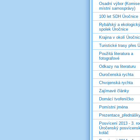
Osadní výbor (Komise
místní samosprávy)
100 let SDH Úročnice
Rybářský a ekologick
spolek Úročnice
Krajina v okolí Úročni
Turistické trasy přes Ú
Použitá literatura a
fotografové
Odkazy na literaturu
Ouročenská rychta
Chvojenská rychta
Zajímavé články
Domácí tvořeníčko
Pomístní jména
Prezentace_přednášk
Posvícení 2013 - 3. r
Úročenský posvícens
koláč