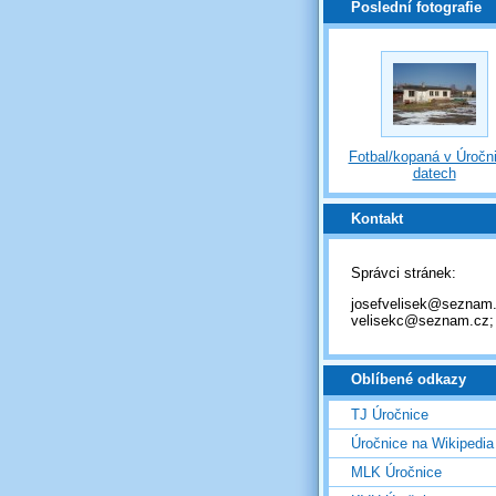
Poslední fotografie
Fotbal/kopaná v Úročni
datech
Kontakt
Správci stránek:
josefvelisek@seznam.
velisekc@seznam.cz;
Oblíbené odkazy
TJ Úročnice
Úročnice na Wikipedia
MLK Úročnice