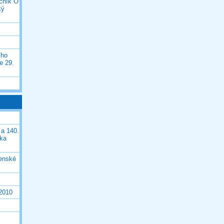
očník O
ký
ího
e 29.
 a 140.
ška
čenské
 2010