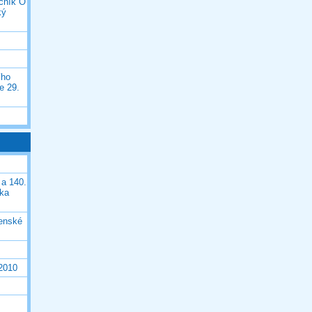
očník O
ký
ího
e 29.
 a 140.
ška
čenské
 2010