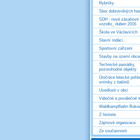
Rybníky
Sbor dobrovolných ha
SDH - nové zásahové
vozidlo_ duben 2016
Škola ve Václavicích
Slavní rodáci.
Sportovní zařízení
Stavby na území obce
Technické památky,
pozoruhodné objekty
Úročnice letecké pohl
snímky z balónů
Usedlosti v obci
Válečné a poválečné 
Waldkampfbahn Buko
Z historie
Zájmové organizace
Ze současnosti