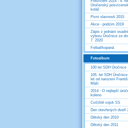
Posvícení 2014 - 4. r
Úročenský posvícens
koláč
Pivní slavnosti 2015
Akce - podzim 2019
Zápis z jednání osadn
výboru Úročnice ze dn
7. 2020
Fotbal/kopaná
Fotoalbum
100 let SDH Úročnice
105. let SDH Úročnice
let od narození Franti
Máši
2014 - O nejlepší úro
koleno
Cvičiště vojsk SS
Den otevřených dveří
Dětský den 2010
Dětský den 2011