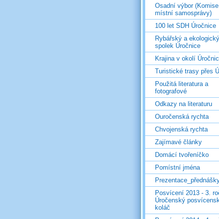
Osadní výbor (Komise
místní samosprávy)
100 let SDH Úročnice
Rybářský a ekologick
spolek Úročnice
Krajina v okolí Úročni
Turistické trasy přes Ú
Použitá literatura a
fotografové
Odkazy na literaturu
Ouročenská rychta
Chvojenská rychta
Zajímavé články
Domácí tvořeníčko
Pomístní jména
Prezentace_přednášk
Posvícení 2013 - 3. r
Úročenský posvícens
koláč