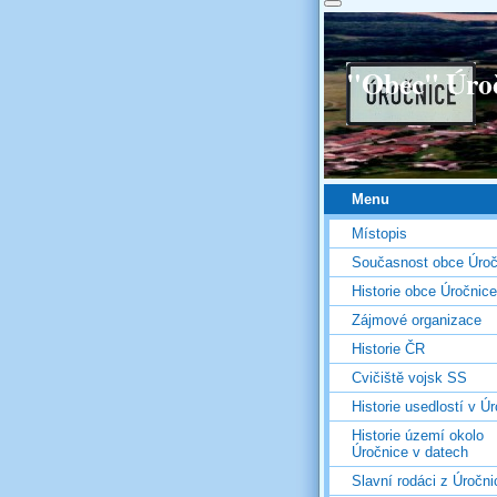
"Obec" Úro
Menu
Místopis
Současnost obce Úroč
Historie obce Úročnice
Zájmové organizace
Historie ČR
Cvičiště vojsk SS
Historie usedlostí v Úr
Historie území okolo
Úročnice v datech
Slavní rodáci z Úročni