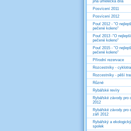
jiná umělecká díla
Posvícení 2011
Posvícení 2012
Pouť 2012 - "O nejlepš
pečené koleno"
Pouť 2013 -"O nejlepš
pečené koleno"
Pouť 2015 - "O nejlepš
pečené koleno"
Přírodní rezervace
Rozcestníky - cyklotr
Rozcestníky - pěší tr
Různé
Rybářské revíry
Rybářské závody pro d
2012
Rybářské závody pro d
září 2012
Rybářský a ekologick
spolek