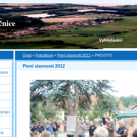
čnice
Vyhledávání
Úvod
»
Fotoalbum
»
Pivní slavnosti 2012
»
P9010375
Pivní slavnosti 2012
nice
očnici
ce