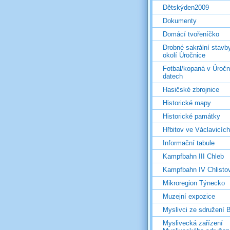
Dětskýden2009
Dokumenty
Domácí tvořeníčko
Drobné sakrální stavb
okolí Úročnice
Fotbal/kopaná v Úročn
datech
Hasičské zbrojnice
Historické mapy
Historické památky
Hřbitov ve Václavicích
Informační tabule
Kampfbahn III Chleb
Kampfbahn IV Chlisto
Mikroregion Týnecko
Muzejní expozice
Myslivci ze sdružení
Myslivecká zařízení