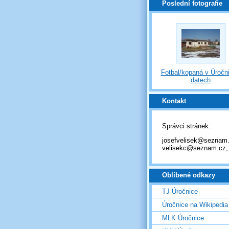
Poslední fotografie
Fotbal/kopaná v Úročni
datech
Kontakt
Správci stránek:
josefvelisek@seznam.
velisekc@seznam.cz;
Oblíbené odkazy
TJ Úročnice
Úročnice na Wikipedia
MLK Úročnice