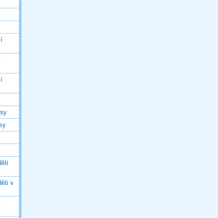
í
í
í
asy
asy
ěti
ěti v
ý