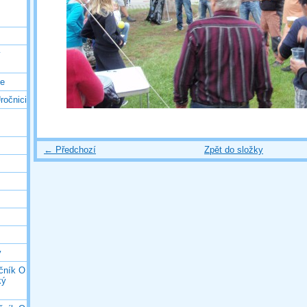
ý
ce
ročnici
← Předchozí
Zpět do složky
y
očník O
ký