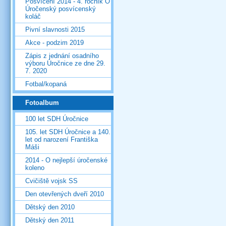
Posvícení 2014 - 4. ročník O
Úročenský posvícenský
koláč
Pivní slavnosti 2015
Akce - podzim 2019
Zápis z jednání osadního
výboru Úročnice ze dne 29.
7. 2020
Fotbal/kopaná
Fotoalbum
100 let SDH Úročnice
105. let SDH Úročnice a 140.
let od narození Františka
Máši
2014 - O nejlepší úročenské
koleno
Cvičiště vojsk SS
Den otevřených dveří 2010
Dětský den 2010
Dětský den 2011