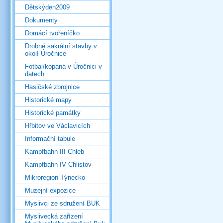
Dětskýden2009
Dokumenty
Domácí tvořeníčko
Drobné sakrální stavby v
okolí Úročnice
Fotbal/kopaná v Úročnici v
datech
Hasičské zbrojnice
Historické mapy
Historické památky
Hřbitov ve Václavicích
Informační tabule
Kampfbahn III Chleb
Kampfbahn IV Chlistov
Mikroregion Týnecko
Muzejní expozice
Myslivci ze sdružení BUK
Myslivecká zařízení