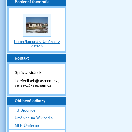
Poslední fotografie
Fotbal/kopaná v Úročnici v
datech
Kontakt
Správci stránek:
josefvelisek@seznam.cz;
velisekc@seznam.cz;
Oblíbené odkazy
TJ Úročnice
Úročnice na Wikipedia
MLK Úročnice