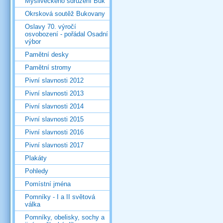
Mysliveckého sdružení Buk
Okrsková soutěž Bukovany
Oslavy 70. výročí
osvobození - pořádal Osadní
výbor
Pamětní desky
Pamětní stromy
Pivní slavnosti 2012
Pivní slavnosti 2013
Pivní slavnosti 2014
Pivní slavnosti 2015
Pivní slavnosti 2016
Pivní slavnosti 2017
Plakáty
Pohledy
Pomístní jména
Pomníky - I a II světová
válka
Pomníky, obelisky, sochy a