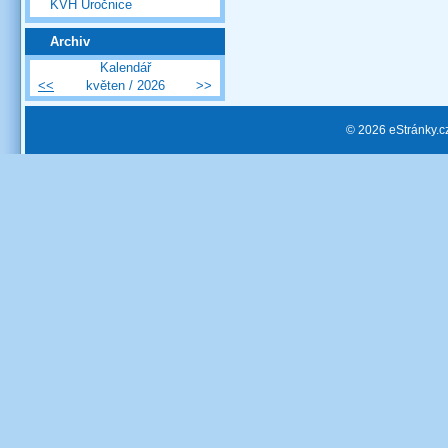
KVH Úročnice
Archiv
Kalendář
<<
květen / 2026
>>
© 2026 eStránky.c