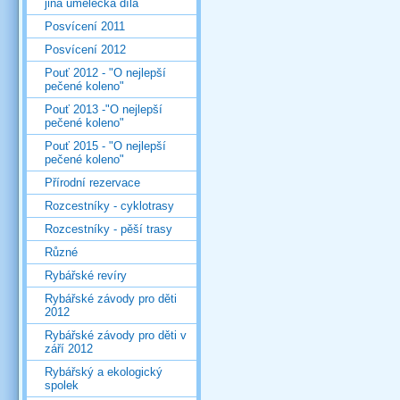
jiná umělecká díla
Posvícení 2011
Posvícení 2012
Pouť 2012 - "O nejlepší
pečené koleno"
Pouť 2013 -"O nejlepší
pečené koleno"
Pouť 2015 - "O nejlepší
pečené koleno"
Přírodní rezervace
Rozcestníky - cyklotrasy
Rozcestníky - pěší trasy
Různé
Rybářské revíry
Rybářské závody pro děti
2012
Rybářské závody pro děti v
září 2012
Rybářský a ekologický
spolek