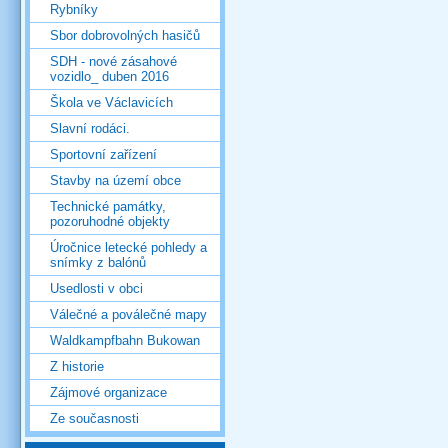
Rybníky
Sbor dobrovolných hasičů
SDH - nové zásahové
vozidlo_ duben 2016
Škola ve Václavicích
Slavní rodáci.
Sportovní zařízení
Stavby na území obce
Technické památky,
pozoruhodné objekty
Úročnice letecké pohledy a
snímky z balónů
Usedlosti v obci
Válečné a poválečné mapy
Waldkampfbahn Bukowan
Z historie
Zájmové organizace
Ze současnosti