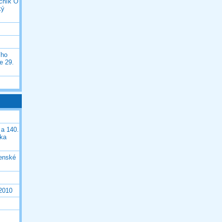
očník O
ký
ího
e 29.
 a 140.
ška
čenské
 2010