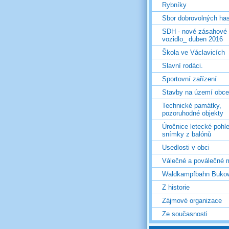
Rybníky
Sbor dobrovolných ha
SDH - nové zásahové
vozidlo_ duben 2016
Škola ve Václavicích
Slavní rodáci.
Sportovní zařízení
Stavby na území obce
Technické památky,
pozoruhodné objekty
Úročnice letecké pohl
snímky z balónů
Usedlosti v obci
Válečné a poválečné 
Waldkampfbahn Buko
Z historie
Zájmové organizace
Ze současnosti