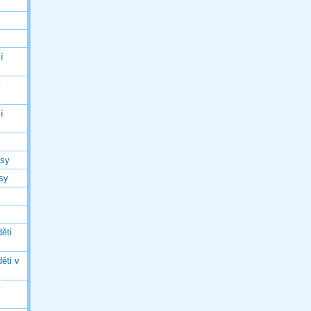
í
í
í
asy
asy
ěti
ěti v
ý