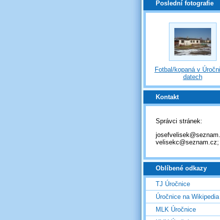
Poslední fotografie
Fotbal/kopaná v Úročni
datech
Kontakt
Správci stránek:
josefvelisek@seznam.
velisekc@seznam.cz;
Oblíbené odkazy
TJ Úročnice
Úročnice na Wikipedia
MLK Úročnice