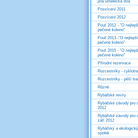
jiná umělecká díla
Posvícení 2011
Posvícení 2012
Pouť 2012 - "O nejlepš
pečené koleno"
Pouť 2013 -"O nejlepš
pečené koleno"
Pouť 2015 - "O nejlepš
pečené koleno"
Přírodní rezervace
Rozcestníky - cyklotr
Rozcestníky - pěší tr
Různé
Rybářské revíry
Rybářské závody pro d
2012
Rybářské závody pro d
září 2012
Rybářský a ekologick
spolek