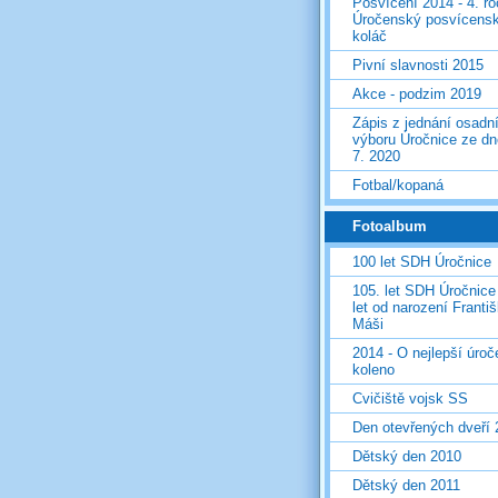
Posvícení 2014 - 4. r
Úročenský posvícens
koláč
Pivní slavnosti 2015
Akce - podzim 2019
Zápis z jednání osadn
výboru Úročnice ze dn
7. 2020
Fotbal/kopaná
Fotoalbum
100 let SDH Úročnice
105. let SDH Úročnice
let od narození Franti
Máši
2014 - O nejlepší úro
koleno
Cvičiště vojsk SS
Den otevřených dveří
Dětský den 2010
Dětský den 2011