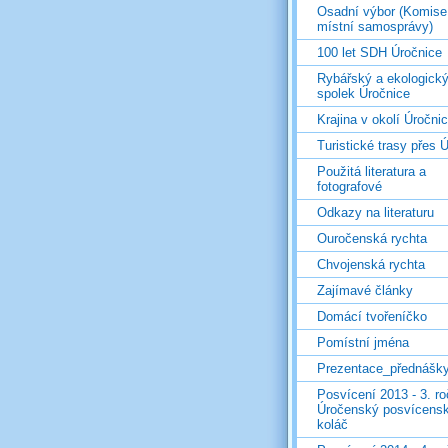
Osadní výbor (Komise
místní samosprávy)
100 let SDH Úročnice
Rybářský a ekologick
spolek Úročnice
Krajina v okolí Úročni
Turistické trasy přes Ú
Použitá literatura a
fotografové
Odkazy na literaturu
Ouročenská rychta
Chvojenská rychta
Zajímavé články
Domácí tvořeníčko
Pomístní jména
Prezentace_přednášk
Posvícení 2013 - 3. r
Úročenský posvícens
koláč