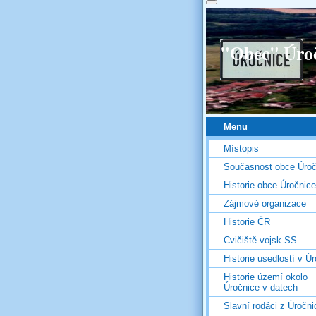
"Obec" Úro
Menu
Místopis
Současnost obce Úroč
Historie obce Úročnice
Zájmové organizace
Historie ČR
Cvičiště vojsk SS
Historie usedlostí v Úr
Historie území okolo
Úročnice v datech
Slavní rodáci z Úročni