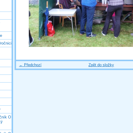
ý
ce
ročnici
← Předchozí
Zpět do složky
y
očník O
ký