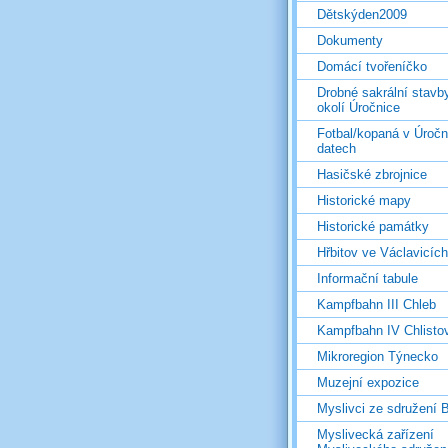
Dětskýden2009
Dokumenty
Domácí tvořeníčko
Drobné sakrální stavb
okolí Úročnice
Fotbal/kopaná v Úročn
datech
Hasičské zbrojnice
Historické mapy
Historické památky
Hřbitov ve Václavicích
Informační tabule
Kampfbahn III Chleb
Kampfbahn IV Chlisto
Mikroregion Týnecko
Muzejní expozice
Myslivci ze sdružení
Myslivecká zařízení