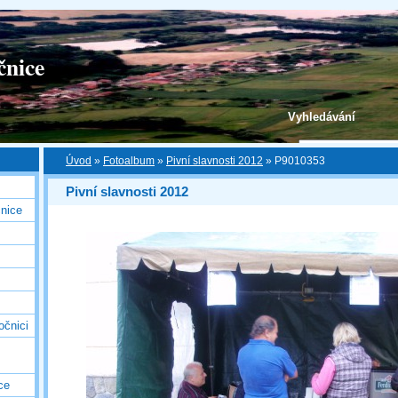
čnice
Vyhledávání
Úvod
»
Fotoalbum
»
Pivní slavnosti 2012
»
P9010353
Pivní slavnosti 2012
nice
očnici
ce