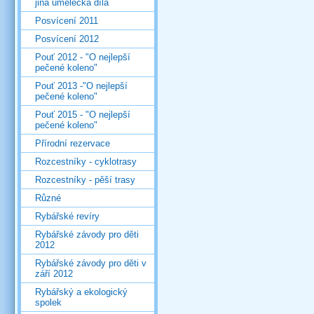
jiná umělecká díla
Posvícení 2011
Posvícení 2012
Pouť 2012 - "O nejlepší
pečené koleno"
Pouť 2013 -"O nejlepší
pečené koleno"
Pouť 2015 - "O nejlepší
pečené koleno"
Přírodní rezervace
Rozcestníky - cyklotrasy
Rozcestníky - pěší trasy
Různé
Rybářské revíry
Rybářské závody pro děti
2012
Rybářské závody pro děti v
září 2012
Rybářský a ekologický
spolek