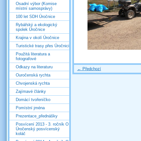
Osadní výbor (Komise
místní samosprávy)
100 let SDH Úročnice
Rybářský a ekologický
spolek Úročnice
Krajina v okolí Úročnice
Turistické trasy přes Úročnici
Použitá literatura a
fotografové
Odkazy na literaturu
← Předchozí
Ouročenská rychta
Chvojenská rychta
Zajímavé články
Domácí tvořeníčko
Pomístní jména
Prezentace_přednášky
Posvícení 2013 - 3. ročník O
Úročenský posvícenský
koláč