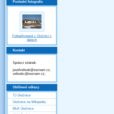
Poslední fotografie
Fotbal/kopaná v Úročnici v
datech
Kontakt
Správci stránek:
josefvelisek@seznam.cz;
velisekc@seznam.cz;
Oblíbené odkazy
TJ Úročnice
Úročnice na Wikipedia
MLK Úročnice