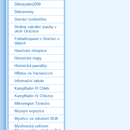
Dětskýden2009
Dokumenty
Domácí tvořeníčko
Drobné sakrální stavby v
okolí Úročnice
Fotbal/kopaná v Úročnici v
datech
Hasičské zbrojnice
Historické mapy
Historické památky
Hřbitov ve Václavicích
Informační tabule
Kampfbahn III Chleb
Kampfbahn IV Chlistov
Mikroregion Týnecko
Muzejní expozice
Myslivci ze sdružení BUK
Myslivecká zařízení