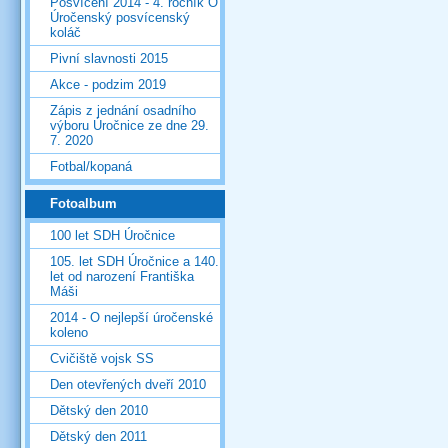
Posvícení 2014 - 4. ročník O
Úročenský posvícenský
koláč
Pivní slavnosti 2015
Akce - podzim 2019
Zápis z jednání osadního
výboru Úročnice ze dne 29.
7. 2020
Fotbal/kopaná
Fotoalbum
100 let SDH Úročnice
105. let SDH Úročnice a 140.
let od narození Františka
Máši
2014 - O nejlepší úročenské
koleno
Cvičiště vojsk SS
Den otevřených dveří 2010
Dětský den 2010
Dětský den 2011