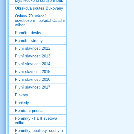
Mysliveckého sdružení Buk
Okrsková soutěž Bukovany
Oslavy 70. výročí
osvobození - pořádal Osadní
výbor
Pamětní desky
Pamětní stromy
Pivní slavnosti 2012
Pivní slavnosti 2013
Pivní slavnosti 2014
Pivní slavnosti 2015
Pivní slavnosti 2016
Pivní slavnosti 2017
Plakáty
Pohledy
Pomístní jména
Pomníky - I a II světová
válka
Pomníky, obelisky, sochy a