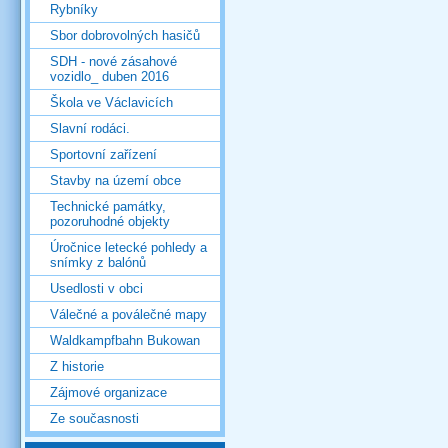
Rybníky
Sbor dobrovolných hasičů
SDH - nové zásahové
vozidlo_ duben 2016
Škola ve Václavicích
Slavní rodáci.
Sportovní zařízení
Stavby na území obce
Technické památky,
pozoruhodné objekty
Úročnice letecké pohledy a
snímky z balónů
Usedlosti v obci
Válečné a poválečné mapy
Waldkampfbahn Bukowan
Z historie
Zájmové organizace
Ze současnosti