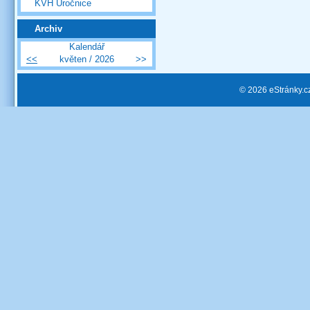
KVH Úročnice
Archiv
Kalendář
<<
květen / 2026
>>
© 2026 eStránky.c