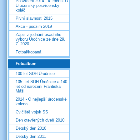
Posvícení 2014 - 4. ročník O
Úročenský posvícenský
koláč
Pivní slavnosti 2015
Akce - podzim 2019
Zápis z jednání osadního
výboru Úročnice ze dne 29.
7. 2020
Fotbal/kopaná
Fotoalbum
100 let SDH Úročnice
105. let SDH Úročnice a 140.
let od narození Františka
Máši
2014 - O nejlepší úročenské
koleno
Cvičiště vojsk SS
Den otevřených dveří 2010
Dětský den 2010
Dětský den 2011