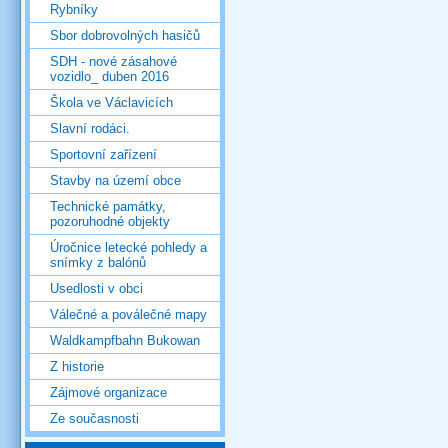
Rybníky
Sbor dobrovolných hasičů
SDH - nové zásahové
vozidlo_ duben 2016
Škola ve Václavicích
Slavní rodáci.
Sportovní zařízení
Stavby na území obce
Technické památky,
pozoruhodné objekty
Úročnice letecké pohledy a
snímky z balónů
Usedlosti v obci
Válečné a poválečné mapy
Waldkampfbahn Bukowan
Z historie
Zájmové organizace
Ze současnosti