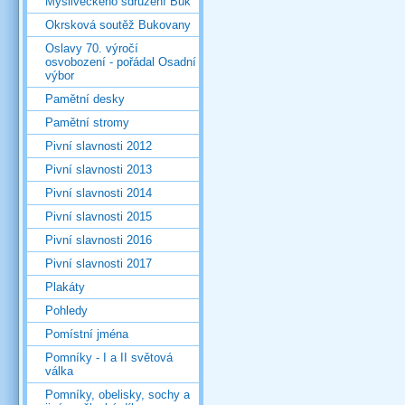
Mysliveckého sdružení Buk
Okrsková soutěž Bukovany
Oslavy 70. výročí
osvobození - pořádal Osadní
výbor
Pamětní desky
Pamětní stromy
Pivní slavnosti 2012
Pivní slavnosti 2013
Pivní slavnosti 2014
Pivní slavnosti 2015
Pivní slavnosti 2016
Pivní slavnosti 2017
Plakáty
Pohledy
Pomístní jména
Pomníky - I a II světová
válka
Pomníky, obelisky, sochy a