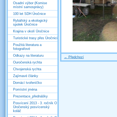
Osadní výbor (Komise
místní samosprávy)
100 let SDH Úročnice
Rybářský a ekologický
spolek Úročnice
Krajina v okolí Úročnice
Turistické trasy přes Úročnici
Použitá literatura a
fotografové
Odkazy na literaturu
← Předchozí
Ouročenská rychta
Chvojenská rychta
Zajímavé články
Domácí tvořeníčko
Pomístní jména
Prezentace_přednášky
Posvícení 2013 - 3. ročník O
Úročenský posvícenský
koláč