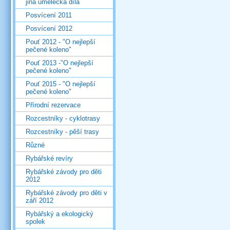
jiná umělecká díla
Posvícení 2011
Posvícení 2012
Pouť 2012 - "O nejlepší
pečené koleno"
Pouť 2013 -"O nejlepší
pečené koleno"
Pouť 2015 - "O nejlepší
pečené koleno"
Přírodní rezervace
Rozcestníky - cyklotrasy
Rozcestníky - pěší trasy
Různé
Rybářské revíry
Rybářské závody pro děti
2012
Rybářské závody pro děti v
září 2012
Rybářský a ekologický
spolek