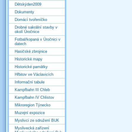
Dětskýden2009
Dokumenty
Domácí tvořeníčko
Drobné sakrální stavby v
okolí Úročnice
Fotbal/kopaná v Úročnici v
datech
Hasičské zbrojnice
Historické mapy
Historické památky
Hřbitov ve Václavicích
Informační tabule
Kampfbahn III Chleb
Kampfbahn IV Chlistov
Mikroregion Týnecko
Muzejní expozice
Myslivci ze sdružení BUK
Myslivecká zařízení