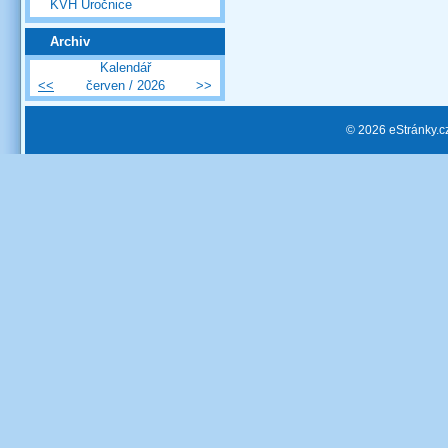
KVH Úročnice
Archiv
Kalendář
<<
červen / 2026
>>
© 2026 eStránky.c