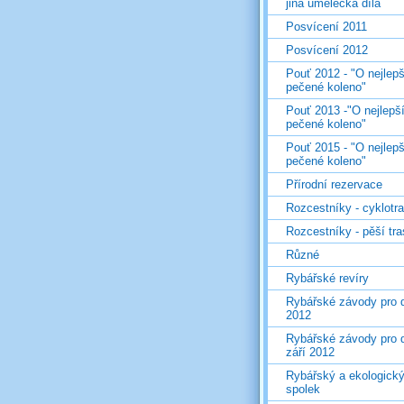
jiná umělecká díla
Posvícení 2011
Posvícení 2012
Pouť 2012 - "O nejlepš
pečené koleno"
Pouť 2013 -"O nejlepš
pečené koleno"
Pouť 2015 - "O nejlepš
pečené koleno"
Přírodní rezervace
Rozcestníky - cyklotr
Rozcestníky - pěší tr
Různé
Rybářské revíry
Rybářské závody pro d
2012
Rybářské závody pro d
září 2012
Rybářský a ekologick
spolek