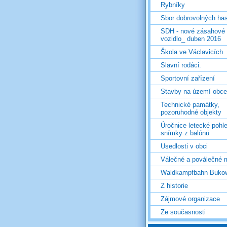
Rybníky
Sbor dobrovolných ha
SDH - nové zásahové
vozidlo_ duben 2016
Škola ve Václavicích
Slavní rodáci.
Sportovní zařízení
Stavby na území obce
Technické památky,
pozoruhodné objekty
Úročnice letecké pohl
snímky z balónů
Usedlosti v obci
Válečné a poválečné 
Waldkampfbahn Buko
Z historie
Zájmové organizace
Ze současnosti