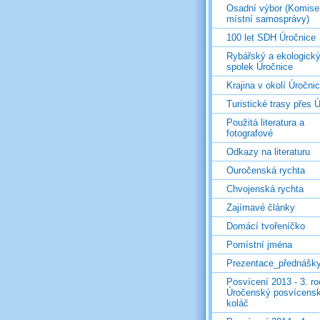
Osadní výbor (Komise
místní samosprávy)
100 let SDH Úročnice
Rybářský a ekologick
spolek Úročnice
Krajina v okolí Úročni
Turistické trasy přes Ú
Použitá literatura a
fotografové
Odkazy na literaturu
Ouročenská rychta
Chvojenská rychta
Zajímavé články
Domácí tvořeníčko
Pomístní jména
Prezentace_přednášk
Posvícení 2013 - 3. r
Úročenský posvícens
koláč