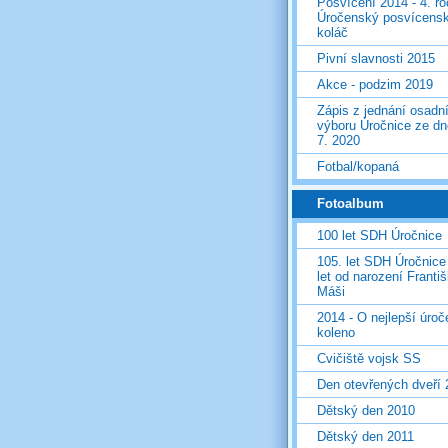
Posvícení 2014 - 4. r
Úročenský posvícens
koláč
Pivní slavnosti 2015
Akce - podzim 2019
Zápis z jednání osadn
výboru Úročnice ze dn
7. 2020
Fotbal/kopaná
Fotoalbum
100 let SDH Úročnice
105. let SDH Úročnice
let od narození Franti
Máši
2014 - O nejlepší úro
koleno
Cvičiště vojsk SS
Den otevřených dveří
Dětský den 2010
Dětský den 2011