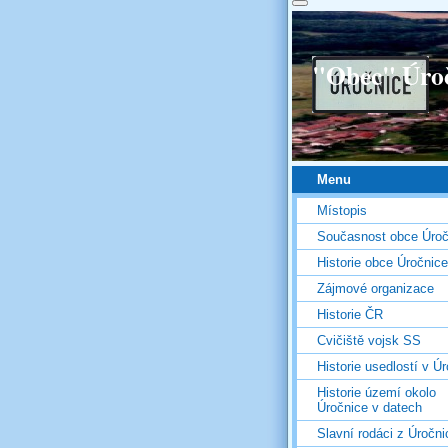
"Obec" Úro
Menu
Místopis
Současnost obce Úroč
Historie obce Úročnice
Zájmové organizace
Historie ČR
Cvičiště vojsk SS
Historie usedlostí v Úr
Historie území okolo
Úročnice v datech
Slavní rodáci z Úročni