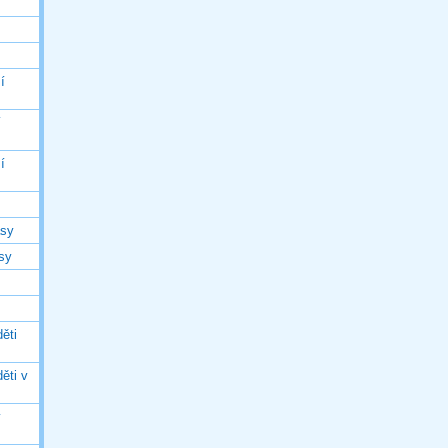
í
í
í
asy
asy
ěti
ěti v
ý