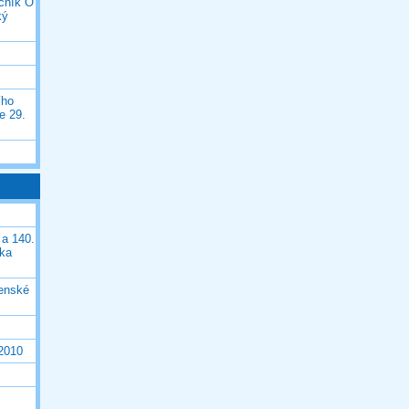
očník O
ký
ího
e 29.
 a 140.
ška
čenské
 2010