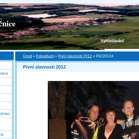
čnice
Vyhledávání
Úvod
»
Fotoalbum
»
Pivní slavnosti 2012
»
P8220134
Pivní slavnosti 2012
nice
očnici
ce