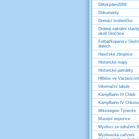
Dětskýden2009
Dokumenty
Domácí tvořeníčko
Drobné sakrální stavb
okolí Úročnice
Fotbal/kopaná v Úročn
datech
Hasičské zbrojnice
Historické mapy
Historické památky
Hřbitov ve Václavicích
Informační tabule
Kampfbahn III Chleb
Kampfbahn IV Chlisto
Mikroregion Týnecko
Muzejní expozice
Myslivci ze sdružení
Myslivecká zařízení