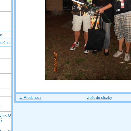
ý
ce
ročnici
← Předchozí
Zpět do složky
y
očník O
ký