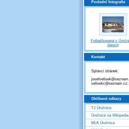
Poslední fotografie
Fotbal/kopaná v Úročni
datech
Kontakt
Správci stránek:
josefvelisek@seznam.
velisekc@seznam.cz;
Oblíbené odkazy
TJ Úročnice
Úročnice na Wikipedia
MLK Úročnice