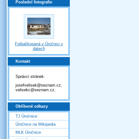
Poslední fotografie
Fotbal/kopaná v Úročnici v
datech
Kontakt
Správci stránek:
josefvelisek@seznam.cz;
velisekc@seznam.cz;
Oblíbené odkazy
TJ Úročnice
Úročnice na Wikipedia
MLK Úročnice