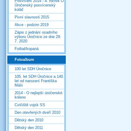
Posvícení 2014 - 4. ročník O
Úročenský posvícenský
koláč
Pivní slavnosti 2015
Akce - podzim 2019
Zápis z jednání osadního
výboru Úročnice ze dne 29.
7. 2020
Fotbal/kopaná
Fotoalbum
100 let SDH Úročnice
105. let SDH Úročnice a 140.
let od narození Františka
Máši
2014 - O nejlepší úročenské
koleno
Cvičiště vojsk SS
Den otevřených dveří 2010
Dětský den 2010
Dětský den 2011