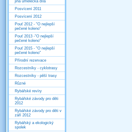
jiná umělecká díla
Posvícení 2011
Posvícení 2012
Pouť 2012 - "O nejlepší
pečené koleno"
Pouť 2013 -"O nejlepší
pečené koleno"
Pouť 2015 - "O nejlepší
pečené koleno"
Přírodní rezervace
Rozcestníky - cyklotrasy
Rozcestníky - pěší trasy
Různé
Rybářské revíry
Rybářské závody pro děti
2012
Rybářské závody pro děti v
září 2012
Rybářský a ekologický
spolek