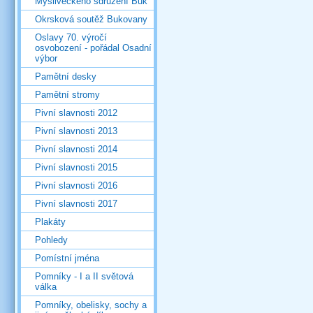
Mysliveckého sdružení Buk
Okrsková soutěž Bukovany
Oslavy 70. výročí
osvobození - pořádal Osadní
výbor
Pamětní desky
Pamětní stromy
Pivní slavnosti 2012
Pivní slavnosti 2013
Pivní slavnosti 2014
Pivní slavnosti 2015
Pivní slavnosti 2016
Pivní slavnosti 2017
Plakáty
Pohledy
Pomístní jména
Pomníky - I a II světová
válka
Pomníky, obelisky, sochy a