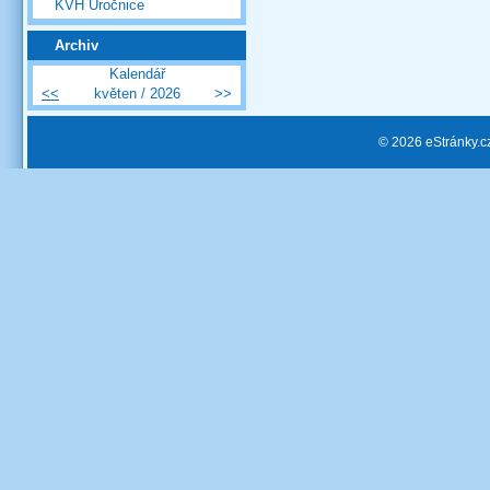
KVH Úročnice
Archiv
Kalendář
<<
květen / 2026
>>
© 2026 eStránky.c