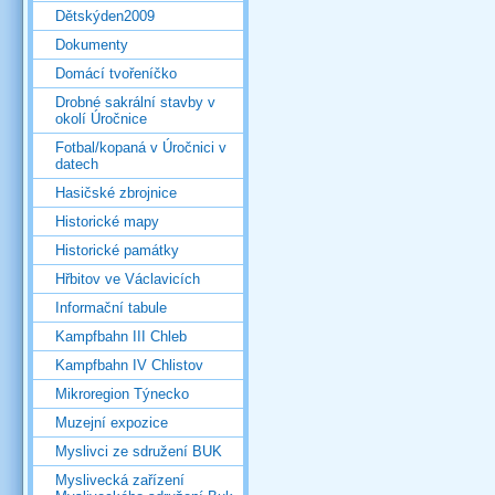
Dětskýden2009
Dokumenty
Domácí tvořeníčko
Drobné sakrální stavby v
okolí Úročnice
Fotbal/kopaná v Úročnici v
datech
Hasičské zbrojnice
Historické mapy
Historické památky
Hřbitov ve Václavicích
Informační tabule
Kampfbahn III Chleb
Kampfbahn IV Chlistov
Mikroregion Týnecko
Muzejní expozice
Myslivci ze sdružení BUK
Myslivecká zařízení