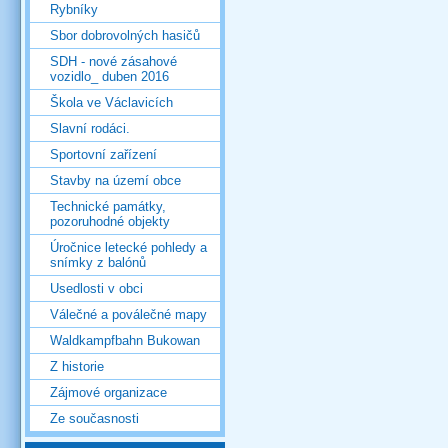
Rybníky
Sbor dobrovolných hasičů
SDH - nové zásahové
vozidlo_ duben 2016
Škola ve Václavicích
Slavní rodáci.
Sportovní zařízení
Stavby na území obce
Technické památky,
pozoruhodné objekty
Úročnice letecké pohledy a
snímky z balónů
Usedlosti v obci
Válečné a poválečné mapy
Waldkampfbahn Bukowan
Z historie
Zájmové organizace
Ze současnosti