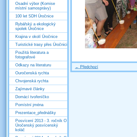
Osadní výbor (Komise
místní samosprávy)
100 let SDH Úročnice
Rybářský a ekologický
spolek Úročnice
Krajina v okolí Úročnice
Turistické trasy přes Úročnici
Použitá literatura a
fotografové
Odkazy na literaturu
← Předchozí
Ouročenská rychta
Chvojenská rychta
Zajímavé články
Domácí tvořeníčko
Pomístní jména
Prezentace_přednášky
Posvícení 2013 - 3. ročník O
Úročenský posvícenský
koláč