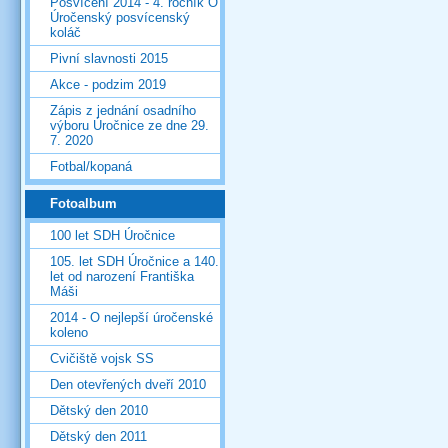
Posvícení 2014 - 4. ročník O
Úročenský posvícenský
koláč
Pivní slavnosti 2015
Akce - podzim 2019
Zápis z jednání osadního
výboru Úročnice ze dne 29.
7. 2020
Fotbal/kopaná
Fotoalbum
100 let SDH Úročnice
105. let SDH Úročnice a 140.
let od narození Františka
Máši
2014 - O nejlepší úročenské
koleno
Cvičiště vojsk SS
Den otevřených dveří 2010
Dětský den 2010
Dětský den 2011