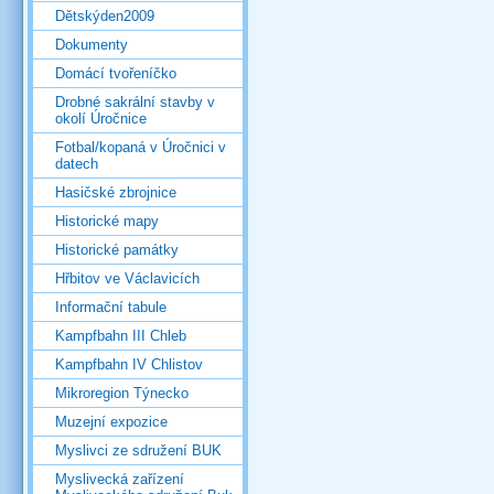
Dětskýden2009
Dokumenty
Domácí tvořeníčko
Drobné sakrální stavby v
okolí Úročnice
Fotbal/kopaná v Úročnici v
datech
Hasičské zbrojnice
Historické mapy
Historické památky
Hřbitov ve Václavicích
Informační tabule
Kampfbahn III Chleb
Kampfbahn IV Chlistov
Mikroregion Týnecko
Muzejní expozice
Myslivci ze sdružení BUK
Myslivecká zařízení