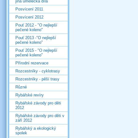
jiná umělecká díla
Posvícení 2011
Posvícení 2012
Pouť 2012 - "O nejlepší
pečené koleno"
Pouť 2013 -"O nejlepší
pečené koleno"
Pouť 2015 - "O nejlepší
pečené koleno"
Přírodní rezervace
Rozcestníky - cyklotrasy
Rozcestníky - pěší trasy
Různé
Rybářské revíry
Rybářské závody pro děti
2012
Rybářské závody pro děti v
září 2012
Rybářský a ekologický
spolek