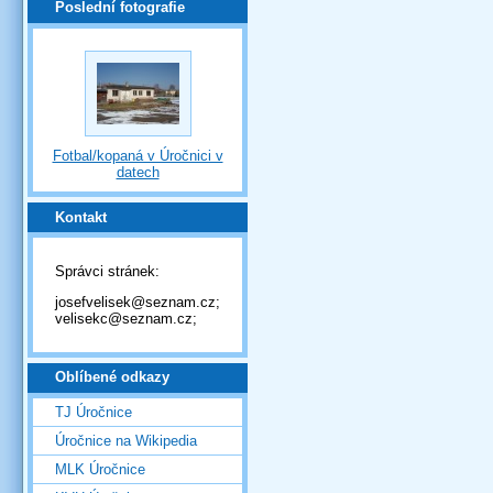
Poslední fotografie
Fotbal/kopaná v Úročnici v
datech
Kontakt
Správci stránek:
josefvelisek@seznam.cz;
velisekc@seznam.cz;
Oblíbené odkazy
TJ Úročnice
Úročnice na Wikipedia
MLK Úročnice