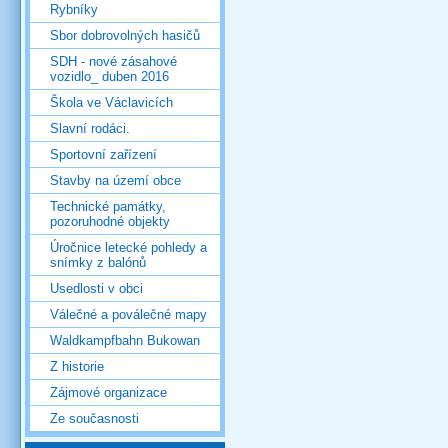
Rybníky
Sbor dobrovolných hasičů
SDH - nové zásahové
vozidlo_ duben 2016
Škola ve Václavicích
Slavní rodáci.
Sportovní zařízení
Stavby na území obce
Technické památky,
pozoruhodné objekty
Úročnice letecké pohledy a
snímky z balónů
Usedlosti v obci
Válečné a poválečné mapy
Waldkampfbahn Bukowan
Z historie
Zájmové organizace
Ze současnosti