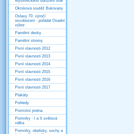
Mysliveckého sdružení Buk
Okrsková soutěž Bukovany
Oslavy 70. výročí
osvobození - pořádal Osadní
výbor
Pamětní desky
Pamětní stromy
Pivní slavnosti 2012
Pivní slavnosti 2013
Pivní slavnosti 2014
Pivní slavnosti 2015
Pivní slavnosti 2016
Pivní slavnosti 2017
Plakáty
Pohledy
Pomístní jména
Pomníky - I a II světová
válka
Pomníky, obelisky, sochy a