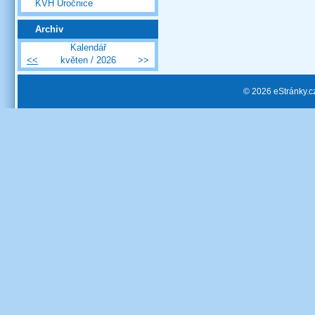
KVH Úročnice
Archiv
Kalendář
<<
květen / 2026
>>
© 2026 eStránky.c