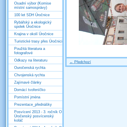
Osadní výbor (Komise
místní samosprávy)
100 let SDH Úročnice
Rybářský a ekologický
spolek Úročnice
Krajina v okolí Úročnice
Turistické trasy přes Úročnici
Použitá literatura a
fotografové
Odkazy na literaturu
← Předchozí
Ouročenská rychta
Chvojenská rychta
Zajímavé články
Domácí tvořeníčko
Pomístní jména
Prezentace_přednášky
Posvícení 2013 - 3. ročník O
Úročenský posvícenský
koláč