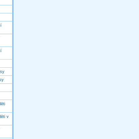
í
í
í
asy
asy
ěti
ěti v
ý