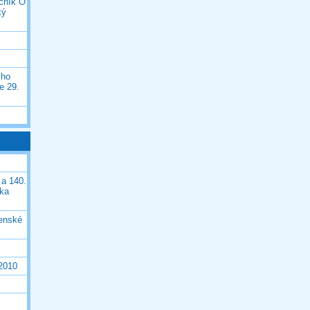
očník O
ký
ího
e 29.
 a 140.
ška
čenské
 2010