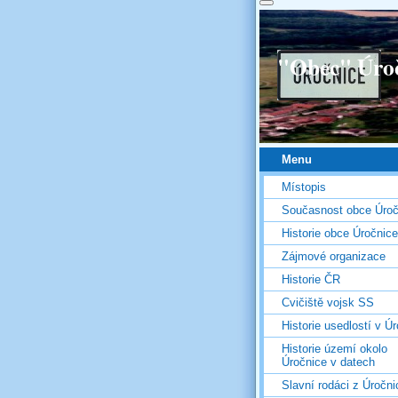
"Obec" Úro
Menu
Místopis
Současnost obce Úroč
Historie obce Úročnice
Zájmové organizace
Historie ČR
Cvičiště vojsk SS
Historie usedlostí v Úr
Historie území okolo
Úročnice v datech
Slavní rodáci z Úročni