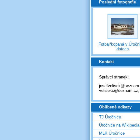
Poslední fotografie
Fotbal/kopaná v Úročni
datech
Kontakt
Správci stránek:
josefvelisek@seznam.
velisekc@seznam.cz;
Oblíbené odkazy
TJ Úročnice
Úročnice na Wikipedia
MLK Úročnice