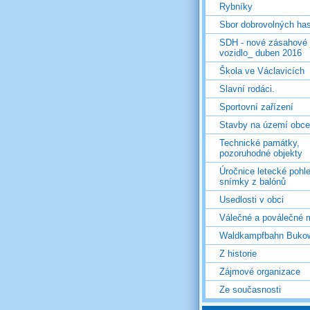
Rybníky
Sbor dobrovolných ha
SDH - nové zásahové
vozidlo_ duben 2016
Škola ve Václavicích
Slavní rodáci.
Sportovní zařízení
Stavby na území obce
Technické památky,
pozoruhodné objekty
Úročnice letecké pohl
snímky z balónů
Usedlosti v obci
Válečné a poválečné 
Waldkampfbahn Buko
Z historie
Zájmové organizace
Ze současnosti