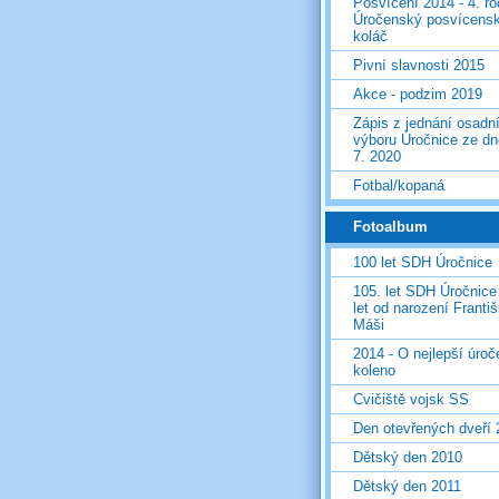
Posvícení 2014 - 4. r
Úročenský posvícens
koláč
Pivní slavnosti 2015
Akce - podzim 2019
Zápis z jednání osadn
výboru Úročnice ze dn
7. 2020
Fotbal/kopaná
Fotoalbum
100 let SDH Úročnice
105. let SDH Úročnice
let od narození Franti
Máši
2014 - O nejlepší úro
koleno
Cvičiště vojsk SS
Den otevřených dveří
Dětský den 2010
Dětský den 2011