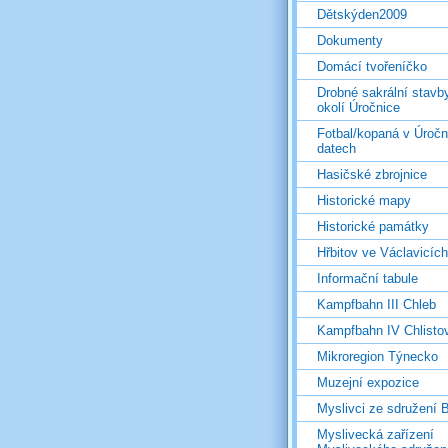
Dětskýden2009
Dokumenty
Domácí tvořeníčko
Drobné sakrální stavb
okolí Úročnice
Fotbal/kopaná v Úročn
datech
Hasičské zbrojnice
Historické mapy
Historické památky
Hřbitov ve Václavicích
Informační tabule
Kampfbahn III Chleb
Kampfbahn IV Chlisto
Mikroregion Týnecko
Muzejní expozice
Myslivci ze sdružení
Myslivecká zařízení