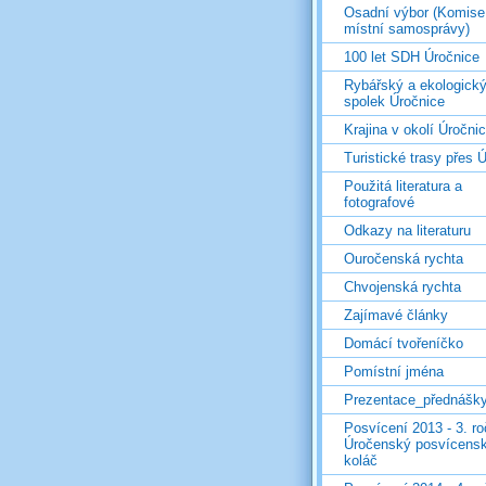
Osadní výbor (Komise
místní samosprávy)
100 let SDH Úročnice
Rybářský a ekologick
spolek Úročnice
Krajina v okolí Úročni
Turistické trasy přes Ú
Použitá literatura a
fotografové
Odkazy na literaturu
Ouročenská rychta
Chvojenská rychta
Zajímavé články
Domácí tvořeníčko
Pomístní jména
Prezentace_přednášk
Posvícení 2013 - 3. r
Úročenský posvícens
koláč