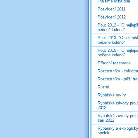
jiná umělecká díla
Posvícení 2011
Posvícení 2012
Pouť 2012 - "O nejlepš
pečené koleno"
Pouť 2013 -"O nejlepš
pečené koleno"
Pouť 2015 - "O nejlepš
pečené koleno"
Přírodní rezervace
Rozcestníky - cyklotr
Rozcestníky - pěší tr
Různé
Rybářské revíry
Rybářské závody pro d
2012
Rybářské závody pro d
září 2012
Rybářský a ekologick
spolek