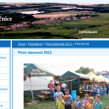
čnice
Vyhledávání
Úvod
»
Fotoalbum
»
Pivní slavnosti 2012
»
P8220106
Pivní slavnosti 2012
nice
očnici
ce