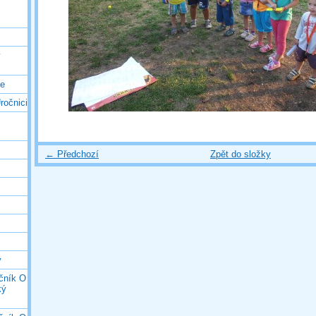
ý
ce
ročnici
← Předchozí
Zpět do složky
y
očník O
ký