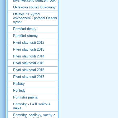
Mysliveckého sdružení Buk
Okrsková soutěž Bukovany
Oslavy 70. výročí
osvobození - pořádal Osadní
výbor
Pamětní desky
Pamětní stromy
Pivní slavnosti 2012
Pivní slavnosti 2013
Pivní slavnosti 2014
Pivní slavnosti 2015
Pivní slavnosti 2016
Pivní slavnosti 2017
Plakáty
Pohledy
Pomístní jména
Pomníky - I a II světová
válka
Pomníky, obelisky, sochy a