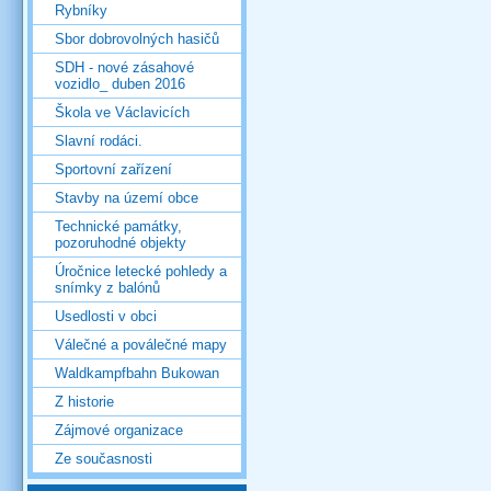
Rybníky
Sbor dobrovolných hasičů
SDH - nové zásahové
vozidlo_ duben 2016
Škola ve Václavicích
Slavní rodáci.
Sportovní zařízení
Stavby na území obce
Technické památky,
pozoruhodné objekty
Úročnice letecké pohledy a
snímky z balónů
Usedlosti v obci
Válečné a poválečné mapy
Waldkampfbahn Bukowan
Z historie
Zájmové organizace
Ze současnosti