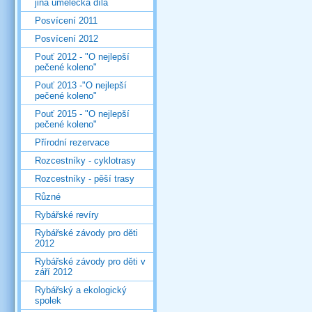
jiná umělecká díla
Posvícení 2011
Posvícení 2012
Pouť 2012 - "O nejlepší
pečené koleno"
Pouť 2013 -"O nejlepší
pečené koleno"
Pouť 2015 - "O nejlepší
pečené koleno"
Přírodní rezervace
Rozcestníky - cyklotrasy
Rozcestníky - pěší trasy
Různé
Rybářské revíry
Rybářské závody pro děti
2012
Rybářské závody pro děti v
září 2012
Rybářský a ekologický
spolek