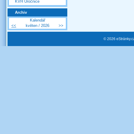
KVH Úročnice
Archiv
Kalendář
<<
květen / 2026
>>
© 2026 eStránky.c