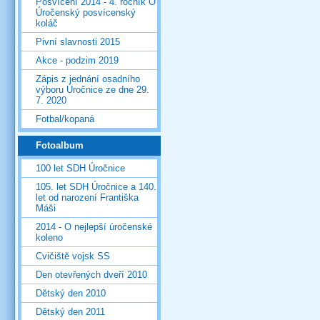
Posvícení 2014 - 4. ročník O
Úročenský posvícenský
koláč
Pivní slavnosti 2015
Akce - podzim 2019
Zápis z jednání osadního
výboru Úročnice ze dne 29.
7. 2020
Fotbal/kopaná
Fotoalbum
100 let SDH Úročnice
105. let SDH Úročnice a 140.
let od narození Františka
Máši
2014 - O nejlepší úročenské
koleno
Cvičiště vojsk SS
Den otevřených dveří 2010
Dětský den 2010
Dětský den 2011