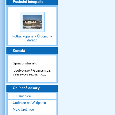
Poslední fotografie
Fotbal/kopaná v Úročnici v
datech
Kontakt
Správci stránek:
josefvelisek@seznam.cz;
velisekc@seznam.cz;
Oblíbené odkazy
TJ Úročnice
Úročnice na Wikipedia
MLK Úročnice