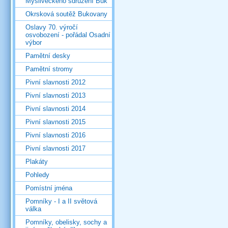
Mysliveckého sdružení Buk
Okrsková soutěž Bukovany
Oslavy 70. výročí
osvobození - pořádal Osadní
výbor
Pamětní desky
Pamětní stromy
Pivní slavnosti 2012
Pivní slavnosti 2013
Pivní slavnosti 2014
Pivní slavnosti 2015
Pivní slavnosti 2016
Pivní slavnosti 2017
Plakáty
Pohledy
Pomístní jména
Pomníky - I a II světová
válka
Pomníky, obelisky, sochy a