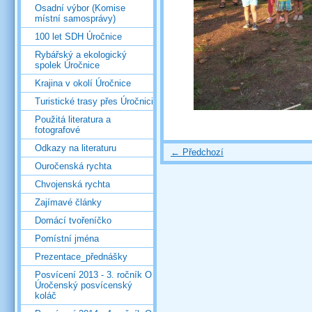
Osadní výbor (Komise
místní samosprávy)
100 let SDH Úročnice
Rybářský a ekologický
spolek Úročnice
Krajina v okolí Úročnice
Turistické trasy přes Úročnici
Použitá literatura a
fotografové
Odkazy na literaturu
← Předchozí
Ouročenská rychta
Chvojenská rychta
Zajímavé články
Domácí tvořeníčko
Pomístní jména
Prezentace_přednášky
Posvícení 2013 - 3. ročník O
Úročenský posvícenský
koláč