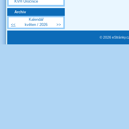
KVH Úročnice
Archiv
Kalendář
<<
květen / 2026
>>
© 2026 eStránky.c