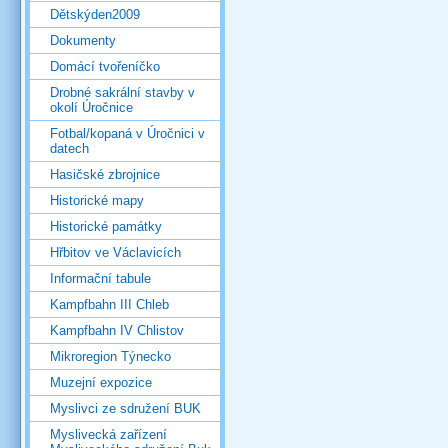
Dětskýden2009
Dokumenty
Domácí tvořeníčko
Drobné sakrální stavby v
okolí Úročnice
Fotbal/kopaná v Úročnici v
datech
Hasičské zbrojnice
Historické mapy
Historické památky
Hřbitov ve Václavicích
Informační tabule
Kampfbahn III Chleb
Kampfbahn IV Chlistov
Mikroregion Týnecko
Muzejní expozice
Myslivci ze sdružení BUK
Myslivecká zařízení