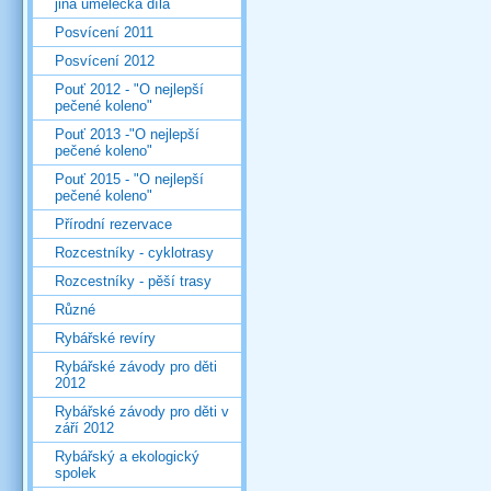
jiná umělecká díla
Posvícení 2011
Posvícení 2012
Pouť 2012 - "O nejlepší
pečené koleno"
Pouť 2013 -"O nejlepší
pečené koleno"
Pouť 2015 - "O nejlepší
pečené koleno"
Přírodní rezervace
Rozcestníky - cyklotrasy
Rozcestníky - pěší trasy
Různé
Rybářské revíry
Rybářské závody pro děti
2012
Rybářské závody pro děti v
září 2012
Rybářský a ekologický
spolek