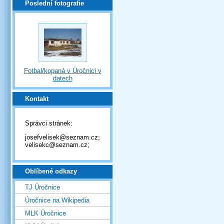
Poslední fotografie
Fotbal/kopaná v Úročnici v
datech
Kontakt
Správci stránek:
josefvelisek@seznam.cz;
velisekc@seznam.cz;
Oblíbené odkazy
TJ Úročnice
Úročnice na Wikipedia
MLK Úročnice