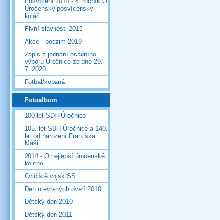
Posvícení 2014 - 4. ročník O
Úročenský posvícenský
koláč
Pivní slavnosti 2015
Akce - podzim 2019
Zápis z jednání osadního
výboru Úročnice ze dne 29.
7. 2020
Fotbal/kopaná
Fotoalbum
100 let SDH Úročnice
105. let SDH Úročnice a 140.
let od narození Františka
Máši
2014 - O nejlepší úročenské
koleno
Cvičiště vojsk SS
Den otevřených dveří 2010
Dětský den 2010
Dětský den 2011