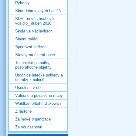
Rybníky
Sbor dobrovolných hasičů
SDH - nové zásahové
vozidlo_ duben 2016
Škola ve Václavicích
Slavní rodáci.
Sportovní zařízení
Stavby na území obce
Technické památky,
pozoruhodné objekty
Úročnice letecké pohledy a
snímky z balónů
Usedlosti v obci
Válečné a poválečné mapy
Waldkampfbahn Bukowan
Z historie
Zájmové organizace
Ze současnosti