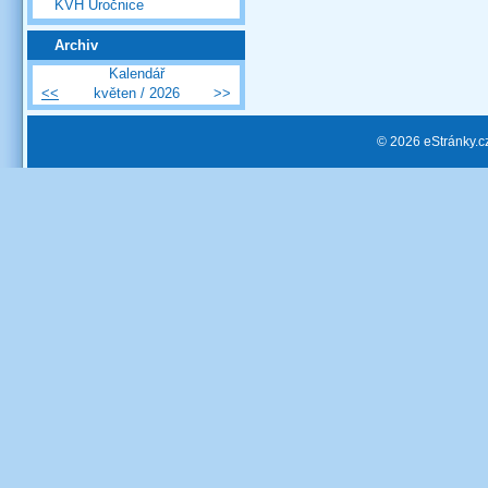
KVH Úročnice
Archiv
Kalendář
<<
květen / 2026
>>
© 2026 eStránky.c