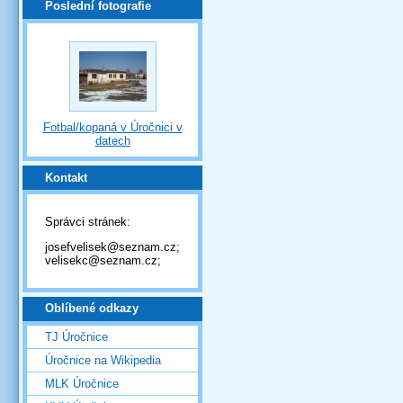
Poslední fotografie
Fotbal/kopaná v Úročnici v
datech
Kontakt
Správci stránek:
josefvelisek@seznam.cz;
velisekc@seznam.cz;
Oblíbené odkazy
TJ Úročnice
Úročnice na Wikipedia
MLK Úročnice