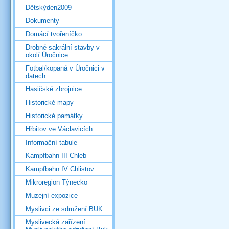
Dětskýden2009
Dokumenty
Domácí tvořeníčko
Drobné sakrální stavby v
okolí Úročnice
Fotbal/kopaná v Úročnici v
datech
Hasičské zbrojnice
Historické mapy
Historické památky
Hřbitov ve Václavicích
Informační tabule
Kampfbahn III Chleb
Kampfbahn IV Chlistov
Mikroregion Týnecko
Muzejní expozice
Myslivci ze sdružení BUK
Myslivecká zařízení