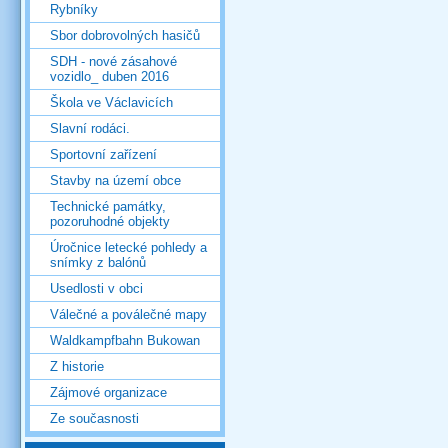
Rybníky
Sbor dobrovolných hasičů
SDH - nové zásahové
vozidlo_ duben 2016
Škola ve Václavicích
Slavní rodáci.
Sportovní zařízení
Stavby na území obce
Technické památky,
pozoruhodné objekty
Úročnice letecké pohledy a
snímky z balónů
Usedlosti v obci
Válečné a poválečné mapy
Waldkampfbahn Bukowan
Z historie
Zájmové organizace
Ze současnosti