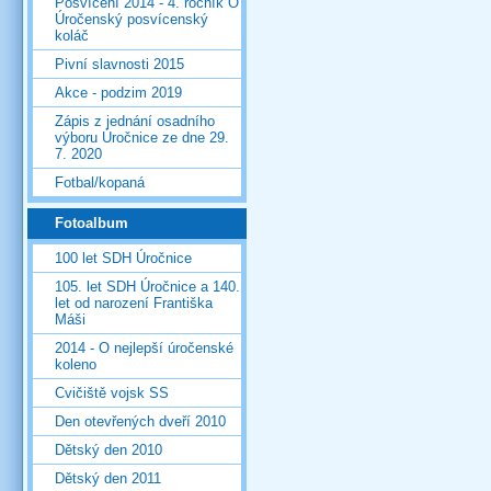
Posvícení 2014 - 4. ročník O
Úročenský posvícenský
koláč
Pivní slavnosti 2015
Akce - podzim 2019
Zápis z jednání osadního
výboru Úročnice ze dne 29.
7. 2020
Fotbal/kopaná
Fotoalbum
100 let SDH Úročnice
105. let SDH Úročnice a 140.
let od narození Františka
Máši
2014 - O nejlepší úročenské
koleno
Cvičiště vojsk SS
Den otevřených dveří 2010
Dětský den 2010
Dětský den 2011