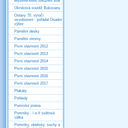
Mysliveckého sdružení Buk
Okrsková soutěž Bukovany
Oslavy 70. výročí
osvobození - pořádal Osadní
výbor
Pamětní desky
Pamětní stromy
Pivní slavnosti 2012
Pivní slavnosti 2013
Pivní slavnosti 2014
Pivní slavnosti 2015
Pivní slavnosti 2016
Pivní slavnosti 2017
Plakáty
Pohledy
Pomístní jména
Pomníky - I a II světová
válka
Pomníky, obelisky, sochy a