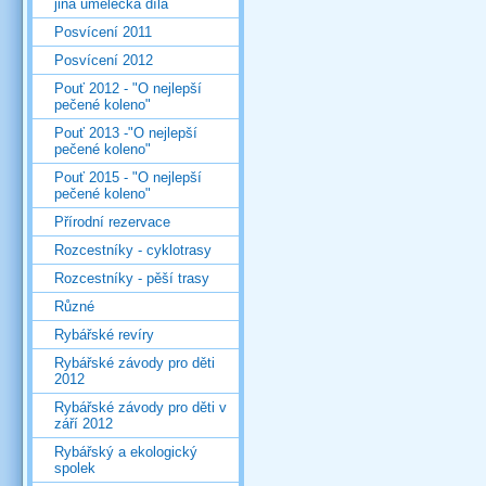
jiná umělecká díla
Posvícení 2011
Posvícení 2012
Pouť 2012 - "O nejlepší
pečené koleno"
Pouť 2013 -"O nejlepší
pečené koleno"
Pouť 2015 - "O nejlepší
pečené koleno"
Přírodní rezervace
Rozcestníky - cyklotrasy
Rozcestníky - pěší trasy
Různé
Rybářské revíry
Rybářské závody pro děti
2012
Rybářské závody pro děti v
září 2012
Rybářský a ekologický
spolek