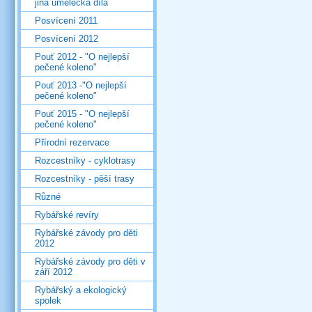
jiná umělecká díla
Posvícení 2011
Posvícení 2012
Pouť 2012 - "O nejlepší
pečené koleno"
Pouť 2013 -"O nejlepší
pečené koleno"
Pouť 2015 - "O nejlepší
pečené koleno"
Přírodní rezervace
Rozcestníky - cyklotrasy
Rozcestníky - pěší trasy
Různé
Rybářské revíry
Rybářské závody pro děti
2012
Rybářské závody pro děti v
září 2012
Rybářský a ekologický
spolek