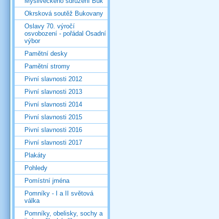
Mysliveckého sdružení Buk
Okrsková soutěž Bukovany
Oslavy 70. výročí
osvobození - pořádal Osadní
výbor
Pamětní desky
Pamětní stromy
Pivní slavnosti 2012
Pivní slavnosti 2013
Pivní slavnosti 2014
Pivní slavnosti 2015
Pivní slavnosti 2016
Pivní slavnosti 2017
Plakáty
Pohledy
Pomístní jména
Pomníky - I a II světová
válka
Pomníky, obelisky, sochy a