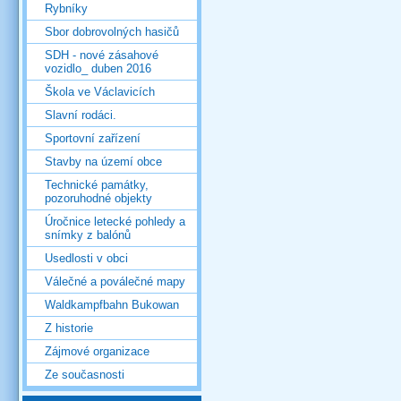
Rybníky
Sbor dobrovolných hasičů
SDH - nové zásahové
vozidlo_ duben 2016
Škola ve Václavicích
Slavní rodáci.
Sportovní zařízení
Stavby na území obce
Technické památky,
pozoruhodné objekty
Úročnice letecké pohledy a
snímky z balónů
Usedlosti v obci
Válečné a poválečné mapy
Waldkampfbahn Bukowan
Z historie
Zájmové organizace
Ze současnosti