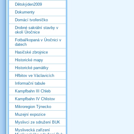
Dětskýden2009
Dokumenty
Domácí tvořeníčko
Drobné sakrální stavby v
okolí Úročnice
Fotbal/kopaná v Úročnici v
datech
Hasičské zbrojnice
Historické mapy
Historické památky
Hřbitov ve Václavicích
Informační tabule
Kampfbahn III Chleb
Kampfbahn IV Chlistov
Mikroregion Týnecko
Muzejní expozice
Myslivci ze sdružení BUK
Myslivecká zařízení