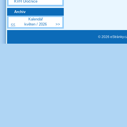
KVH Úročnice
Archiv
Kalendář
<<
květen / 2026
>>
© 2026 eStránky.c