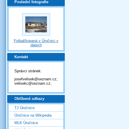
Poslední fotografie
Fotbal/kopaná v Úročnici v
datech
Kontakt
Správci stránek:
josefvelisek@seznam.cz;
velisekc@seznam.cz;
Oblíbené odkazy
TJ Úročnice
Úročnice na Wikipedia
MLK Úročnice