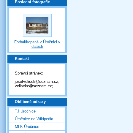
Poslední fotografie
Fotbal/kopaná v Úročnici v
datech
Kontakt
Správci stránek:
josefvelisek@seznam.cz;
velisekc@seznam.cz;
Oblíbené odkazy
TJ Úročnice
Úročnice na Wikipedia
MLK Úročnice