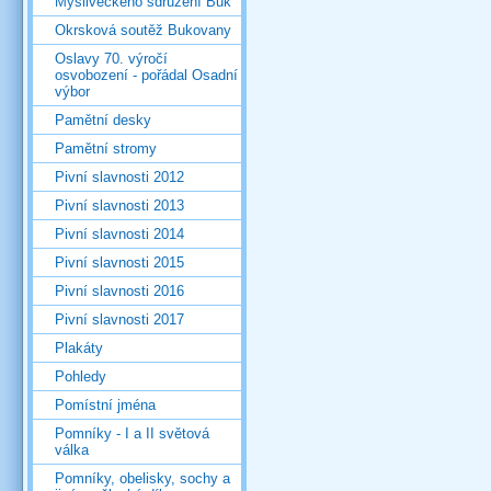
Mysliveckého sdružení Buk
Okrsková soutěž Bukovany
Oslavy 70. výročí
osvobození - pořádal Osadní
výbor
Pamětní desky
Pamětní stromy
Pivní slavnosti 2012
Pivní slavnosti 2013
Pivní slavnosti 2014
Pivní slavnosti 2015
Pivní slavnosti 2016
Pivní slavnosti 2017
Plakáty
Pohledy
Pomístní jména
Pomníky - I a II světová
válka
Pomníky, obelisky, sochy a