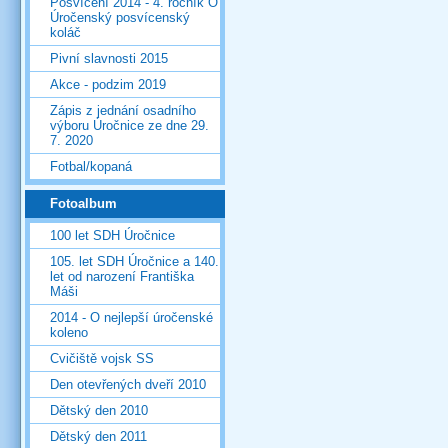
Posvícení 2014 - 4. ročník O
Úročenský posvícenský
koláč
Pivní slavnosti 2015
Akce - podzim 2019
Zápis z jednání osadního
výboru Úročnice ze dne 29.
7. 2020
Fotbal/kopaná
Fotoalbum
100 let SDH Úročnice
105. let SDH Úročnice a 140.
let od narození Františka
Máši
2014 - O nejlepší úročenské
koleno
Cvičiště vojsk SS
Den otevřených dveří 2010
Dětský den 2010
Dětský den 2011