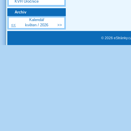
KVH Úročnice
Archiv
Kalendář
<<
květen / 2026
>>
© 2026 eStránky.c