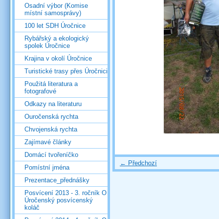
Osadní výbor (Komise
místní samosprávy)
100 let SDH Úročnice
Rybářský a ekologický
spolek Úročnice
Krajina v okolí Úročnice
Turistické trasy přes Úročnici
Použitá literatura a
fotografové
Odkazy na literaturu
Ouročenská rychta
Chvojenská rychta
Zajímavé články
Domácí tvořeníčko
← Předchozí
Pomístní jména
Prezentace_přednášky
Posvícení 2013 - 3. ročník O
Úročenský posvícenský
koláč