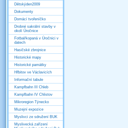
Dětskýden2009
Dokumenty
Domácí tvořeníčko
Drobné sakrální stavby v
okolí Úročnice
Fotbal/kopaná v Úročnici v
datech
Hasičské zbrojnice
Historické mapy
Historické památky
Hřbitov ve Václavicích
Informační tabule
Kampfbahn III Chleb
Kampfbahn IV Chlistov
Mikroregion Týnecko
Muzejní expozice
Myslivci ze sdružení BUK
Myslivecká zařízení