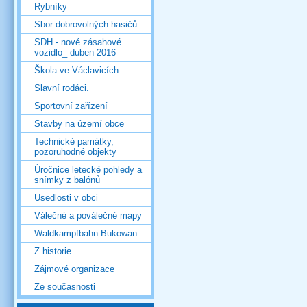
Rybníky
Sbor dobrovolných hasičů
SDH - nové zásahové
vozidlo_ duben 2016
Škola ve Václavicích
Slavní rodáci.
Sportovní zařízení
Stavby na území obce
Technické památky,
pozoruhodné objekty
Úročnice letecké pohledy a
snímky z balónů
Usedlosti v obci
Válečné a poválečné mapy
Waldkampfbahn Bukowan
Z historie
Zájmové organizace
Ze současnosti