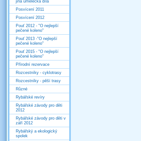
jiná umělecká díla
Posvícení 2011
Posvícení 2012
Pouť 2012 - "O nejlepší
pečené koleno"
Pouť 2013 -"O nejlepší
pečené koleno"
Pouť 2015 - "O nejlepší
pečené koleno"
Přírodní rezervace
Rozcestníky - cyklotrasy
Rozcestníky - pěší trasy
Různé
Rybářské revíry
Rybářské závody pro děti
2012
Rybářské závody pro děti v
září 2012
Rybářský a ekologický
spolek