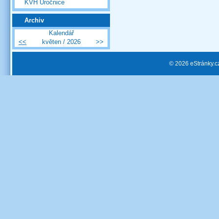
KVH Úročnice
Archiv
Kalendář
<<
květen / 2026
>>
© 2026 eStránky.c