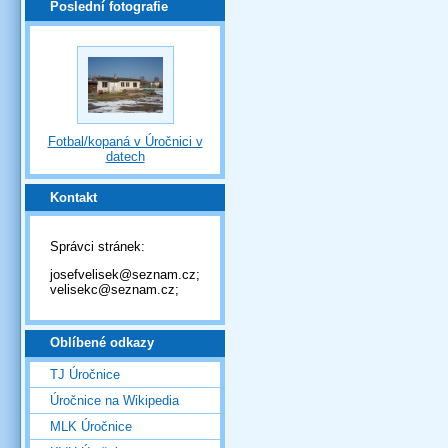
Poslední fotografie
Fotbal/kopaná v Úročnici v
datech
Kontakt
Správci stránek:
josefvelisek@seznam.cz;
velisekc@seznam.cz;
Oblíbené odkazy
TJ Úročnice
Úročnice na Wikipedia
MLK Úročnice