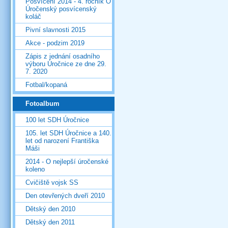
Posvícení 2014 - 4. ročník O
Úročenský posvícenský
koláč
Pivní slavnosti 2015
Akce - podzim 2019
Zápis z jednání osadního
výboru Úročnice ze dne 29.
7. 2020
Fotbal/kopaná
Fotoalbum
100 let SDH Úročnice
105. let SDH Úročnice a 140.
let od narození Františka
Máši
2014 - O nejlepší úročenské
koleno
Cvičiště vojsk SS
Den otevřených dveří 2010
Dětský den 2010
Dětský den 2011