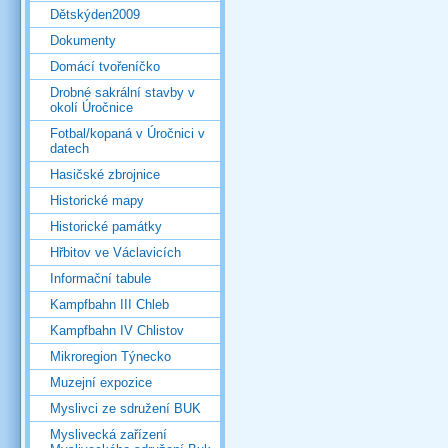
Dětskýden2009
Dokumenty
Domácí tvořeníčko
Drobné sakrální stavby v
okolí Úročnice
Fotbal/kopaná v Úročnici v
datech
Hasičské zbrojnice
Historické mapy
Historické památky
Hřbitov ve Václavicích
Informační tabule
Kampfbahn III Chleb
Kampfbahn IV Chlistov
Mikroregion Týnecko
Muzejní expozice
Myslivci ze sdružení BUK
Myslivecká zařízení