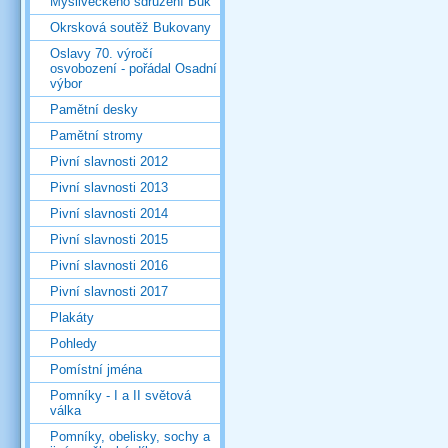
Mysliveckého sdružení Buk
Okrsková soutěž Bukovany
Oslavy 70. výročí
osvobození - pořádal Osadní
výbor
Pamětní desky
Pamětní stromy
Pivní slavnosti 2012
Pivní slavnosti 2013
Pivní slavnosti 2014
Pivní slavnosti 2015
Pivní slavnosti 2016
Pivní slavnosti 2017
Plakáty
Pohledy
Pomístní jména
Pomníky - I a II světová
válka
Pomníky, obelisky, sochy a