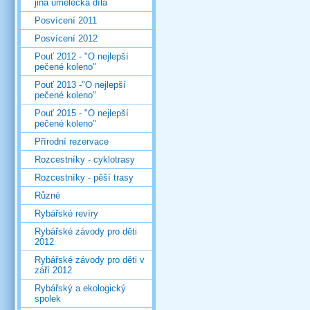
jiná umělecká díla
Posvícení 2011
Posvícení 2012
Pouť 2012 - "O nejlepší
pečené koleno"
Pouť 2013 -"O nejlepší
pečené koleno"
Pouť 2015 - "O nejlepší
pečené koleno"
Přírodní rezervace
Rozcestníky - cyklotrasy
Rozcestníky - pěší trasy
Různé
Rybářské revíry
Rybářské závody pro děti
2012
Rybářské závody pro děti v
září 2012
Rybářský a ekologický
spolek