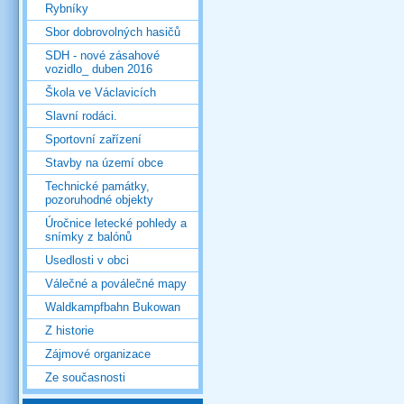
Rybníky
Sbor dobrovolných hasičů
SDH - nové zásahové
vozidlo_ duben 2016
Škola ve Václavicích
Slavní rodáci.
Sportovní zařízení
Stavby na území obce
Technické památky,
pozoruhodné objekty
Úročnice letecké pohledy a
snímky z balónů
Usedlosti v obci
Válečné a poválečné mapy
Waldkampfbahn Bukowan
Z historie
Zájmové organizace
Ze současnosti