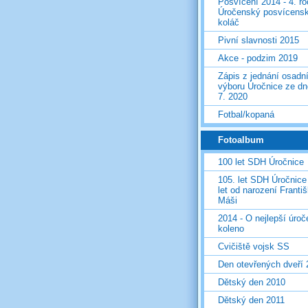
Posvícení 2014 - 4. r
Úročenský posvícens
koláč
Pivní slavnosti 2015
Akce - podzim 2019
Zápis z jednání osadn
výboru Úročnice ze dn
7. 2020
Fotbal/kopaná
Fotoalbum
100 let SDH Úročnice
105. let SDH Úročnice
let od narození Franti
Máši
2014 - O nejlepší úro
koleno
Cvičiště vojsk SS
Den otevřených dveří
Dětský den 2010
Dětský den 2011