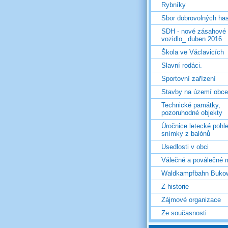
Rybníky
Sbor dobrovolných ha
SDH - nové zásahové
vozidlo_ duben 2016
Škola ve Václavicích
Slavní rodáci.
Sportovní zařízení
Stavby na území obce
Technické památky,
pozoruhodné objekty
Úročnice letecké pohl
snímky z balónů
Usedlosti v obci
Válečné a poválečné 
Waldkampfbahn Buko
Z historie
Zájmové organizace
Ze současnosti