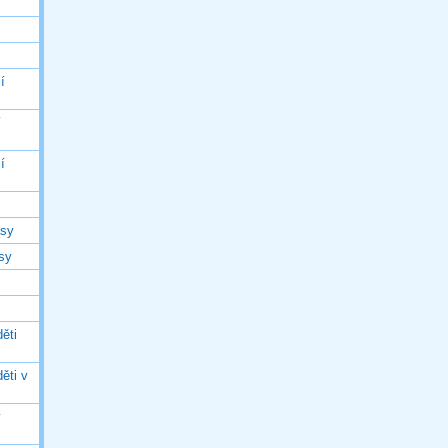
í
í
í
asy
asy
ěti
ěti v
ý