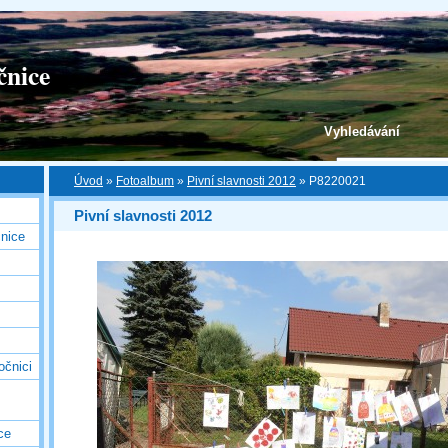
čnice
Vyhledávání
Úvod
»
Fotoalbum
»
Pivní slavnosti 2012
»
P8220021
Pivní slavnosti 2012
nice
očnici
ce