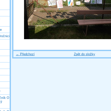
ý
ce
ročnici
← Předchozí
Zpět do složky
y
očník O
ký