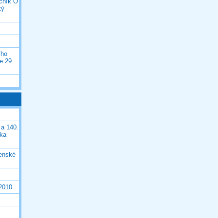
očník O
ký
ího
e 29.
 a 140.
ška
čenské
 2010