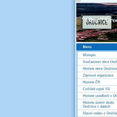
"Obec" Úro
Menu
Místopis
Současnost obce Úroč
Historie obce Úročnice
Zájmové organizace
Historie ČR
Cvičiště vojsk SS
Historie usedlostí v Úr
Historie území okolo
Úročnice v datech
Slavní rodáci z Úročni