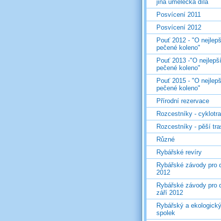
jiná umělecká díla
Posvícení 2011
Posvícení 2012
Pouť 2012 - "O nejlepš
pečené koleno"
Pouť 2013 -"O nejlepš
pečené koleno"
Pouť 2015 - "O nejlepš
pečené koleno"
Přírodní rezervace
Rozcestníky - cyklotr
Rozcestníky - pěší tr
Různé
Rybářské revíry
Rybářské závody pro d
2012
Rybářské závody pro d
září 2012
Rybářský a ekologick
spolek