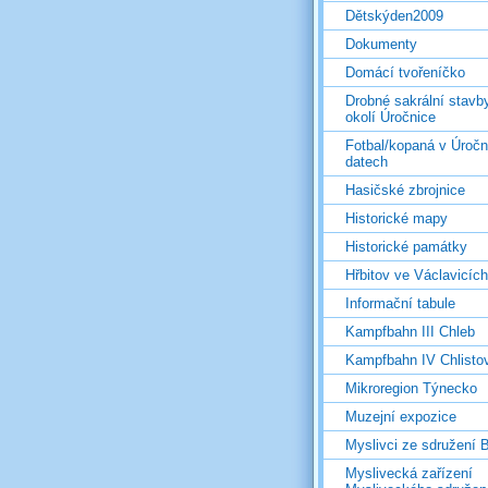
Dětskýden2009
Dokumenty
Domácí tvořeníčko
Drobné sakrální stavb
okolí Úročnice
Fotbal/kopaná v Úročn
datech
Hasičské zbrojnice
Historické mapy
Historické památky
Hřbitov ve Václavicích
Informační tabule
Kampfbahn III Chleb
Kampfbahn IV Chlisto
Mikroregion Týnecko
Muzejní expozice
Myslivci ze sdružení
Myslivecká zařízení