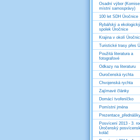
Osadní výbor (Komise
místní samosprávy)
100 let SDH Úročnice
Rybářský a ekologick
spolek Úročnice
Krajina v okolí Úročni
Turistické trasy přes Ú
Použitá literatura a
fotografové
Odkazy na literaturu
Ouročenská rychta
Chvojenská rychta
Zajímavé články
Domácí tvořeníčko
Pomístní jména
Prezentace_přednášk
Posvícení 2013 - 3. r
Úročenský posvícens
koláč