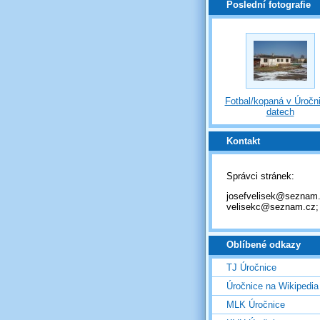
Poslední fotografie
Fotbal/kopaná v Úročni
datech
Kontakt
Správci stránek:
josefvelisek@seznam.
velisekc@seznam.cz;
Oblíbené odkazy
TJ Úročnice
Úročnice na Wikipedia
MLK Úročnice