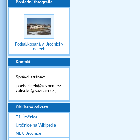
Poslední fotografie
Fotbal/kopaná v Úročnici v
datech
Kontakt
Správci stránek:
josefvelisek@seznam.cz;
velisekc@seznam.cz;
Oblíbené odkazy
TJ Úročnice
Úročnice na Wikipedia
MLK Úročnice