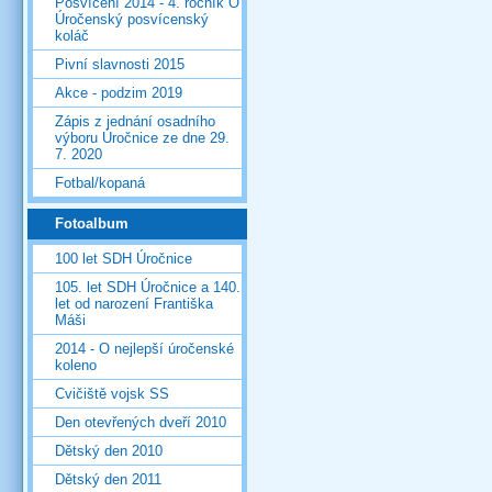
Posvícení 2014 - 4. ročník O
Úročenský posvícenský
koláč
Pivní slavnosti 2015
Akce - podzim 2019
Zápis z jednání osadního
výboru Úročnice ze dne 29.
7. 2020
Fotbal/kopaná
Fotoalbum
100 let SDH Úročnice
105. let SDH Úročnice a 140.
let od narození Františka
Máši
2014 - O nejlepší úročenské
koleno
Cvičiště vojsk SS
Den otevřených dveří 2010
Dětský den 2010
Dětský den 2011