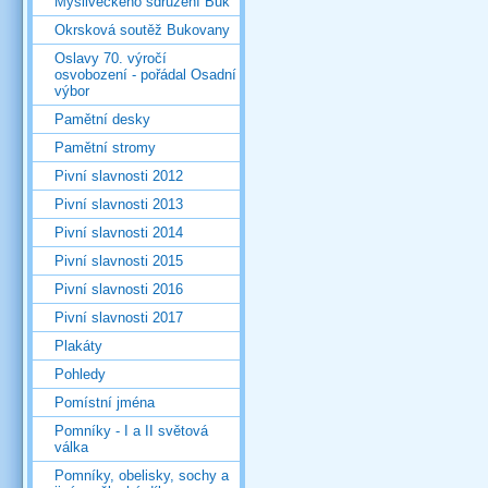
Mysliveckého sdružení Buk
Okrsková soutěž Bukovany
Oslavy 70. výročí
osvobození - pořádal Osadní
výbor
Pamětní desky
Pamětní stromy
Pivní slavnosti 2012
Pivní slavnosti 2013
Pivní slavnosti 2014
Pivní slavnosti 2015
Pivní slavnosti 2016
Pivní slavnosti 2017
Plakáty
Pohledy
Pomístní jména
Pomníky - I a II světová
válka
Pomníky, obelisky, sochy a