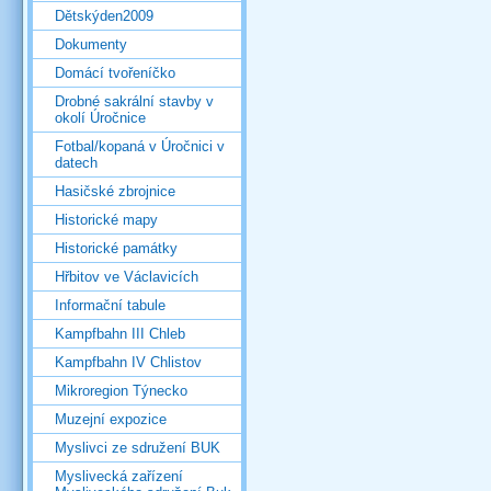
Dětskýden2009
Dokumenty
Domácí tvořeníčko
Drobné sakrální stavby v
okolí Úročnice
Fotbal/kopaná v Úročnici v
datech
Hasičské zbrojnice
Historické mapy
Historické památky
Hřbitov ve Václavicích
Informační tabule
Kampfbahn III Chleb
Kampfbahn IV Chlistov
Mikroregion Týnecko
Muzejní expozice
Myslivci ze sdružení BUK
Myslivecká zařízení