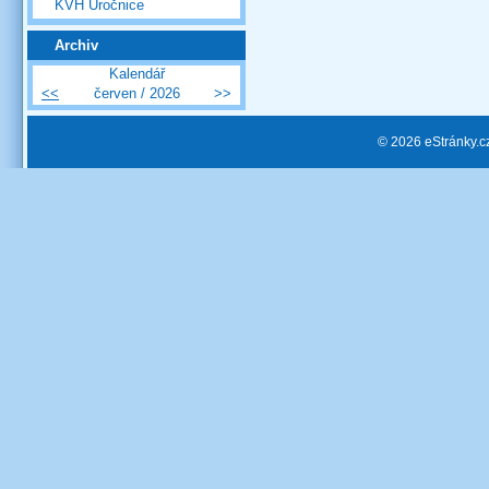
KVH Úročnice
Archiv
Kalendář
<<
červen / 2026
>>
© 2026 eStránky.c