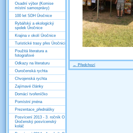
Osadní výbor (Komise
místní samosprávy)
100 let SDH Úročnice
Rybářský a ekologický
spolek Úročnice
Krajina v okolí Úročnice
Turistické trasy přes Úročnici
Použitá literatura a
fotografové
Odkazy na literaturu
← Předchozí
Ouročenská rychta
Chvojenská rychta
Zajímavé články
Domácí tvořeníčko
Pomístní jména
Prezentace_přednášky
Posvícení 2013 - 3. ročník O
Úročenský posvícenský
koláč