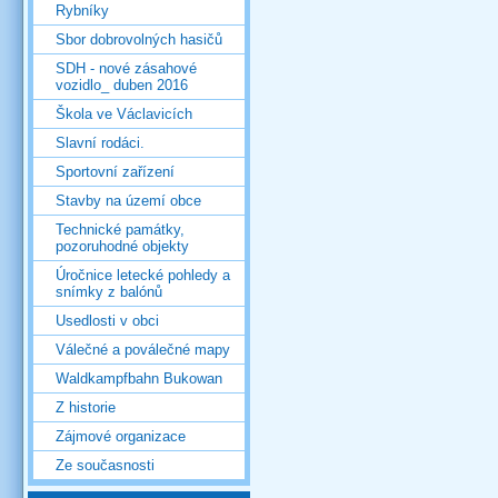
Rybníky
Sbor dobrovolných hasičů
SDH - nové zásahové
vozidlo_ duben 2016
Škola ve Václavicích
Slavní rodáci.
Sportovní zařízení
Stavby na území obce
Technické památky,
pozoruhodné objekty
Úročnice letecké pohledy a
snímky z balónů
Usedlosti v obci
Válečné a poválečné mapy
Waldkampfbahn Bukowan
Z historie
Zájmové organizace
Ze současnosti