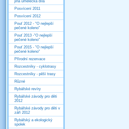
jiná umělecká díla
Posvícení 2011
Posvícení 2012
Pouť 2012 - "O nejlepší
pečené koleno"
Pouť 2013 -"O nejlepší
pečené koleno"
Pouť 2015 - "O nejlepší
pečené koleno"
Přírodní rezervace
Rozcestníky - cyklotrasy
Rozcestníky - pěší trasy
Různé
Rybářské revíry
Rybářské závody pro děti
2012
Rybářské závody pro děti v
září 2012
Rybářský a ekologický
spolek