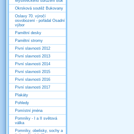
Mysliveckého sdružení Buk
Okrsková soutěž Bukovany
Oslavy 70. výročí
osvobození - pořádal Osadní
výbor
Pamětní desky
Pamětní stromy
Pivní slavnosti 2012
Pivní slavnosti 2013
Pivní slavnosti 2014
Pivní slavnosti 2015
Pivní slavnosti 2016
Pivní slavnosti 2017
Plakáty
Pohledy
Pomístní jména
Pomníky - I a II světová
válka
Pomníky, obelisky, sochy a