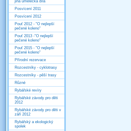
jiná umělecká díla
Posvícení 2011
Posvícení 2012
Pouť 2012 - "O nejlepší
pečené koleno"
Pouť 2013 -"O nejlepší
pečené koleno"
Pouť 2015 - "O nejlepší
pečené koleno"
Přírodní rezervace
Rozcestníky - cyklotrasy
Rozcestníky - pěší trasy
Různé
Rybářské revíry
Rybářské závody pro děti
2012
Rybářské závody pro děti v
září 2012
Rybářský a ekologický
spolek