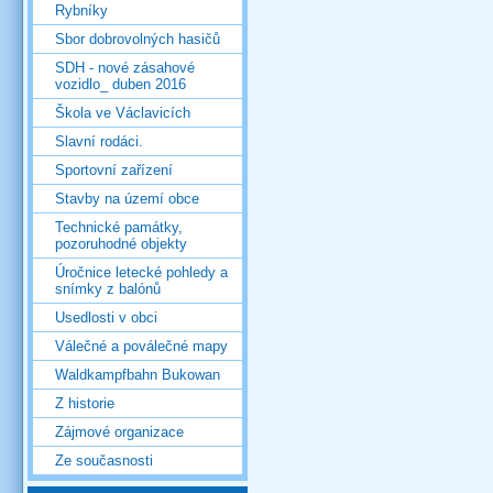
Rybníky
Sbor dobrovolných hasičů
SDH - nové zásahové
vozidlo_ duben 2016
Škola ve Václavicích
Slavní rodáci.
Sportovní zařízení
Stavby na území obce
Technické památky,
pozoruhodné objekty
Úročnice letecké pohledy a
snímky z balónů
Usedlosti v obci
Válečné a poválečné mapy
Waldkampfbahn Bukowan
Z historie
Zájmové organizace
Ze současnosti