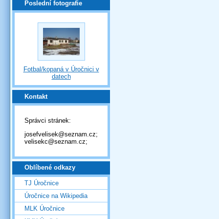
Poslední fotografie
Fotbal/kopaná v Úročnici v
datech
Kontakt
Správci stránek:
josefvelisek@seznam.cz;
velisekc@seznam.cz;
Oblíbené odkazy
TJ Úročnice
Úročnice na Wikipedia
MLK Úročnice