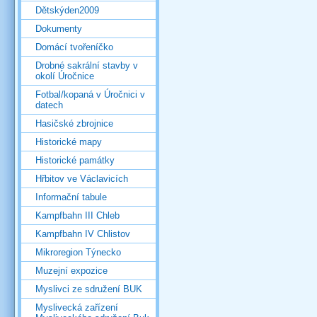
Dětskýden2009
Dokumenty
Domácí tvořeníčko
Drobné sakrální stavby v
okolí Úročnice
Fotbal/kopaná v Úročnici v
datech
Hasičské zbrojnice
Historické mapy
Historické památky
Hřbitov ve Václavicích
Informační tabule
Kampfbahn III Chleb
Kampfbahn IV Chlistov
Mikroregion Týnecko
Muzejní expozice
Myslivci ze sdružení BUK
Myslivecká zařízení