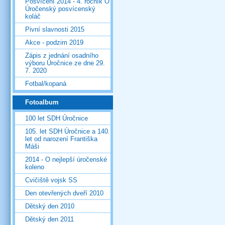
Posvícení 2014 - 4. ročník O
Úročenský posvícenský
koláč
Pivní slavnosti 2015
Akce - podzim 2019
Zápis z jednání osadního
výboru Úročnice ze dne 29.
7. 2020
Fotbal/kopaná
Fotoalbum
100 let SDH Úročnice
105. let SDH Úročnice a 140.
let od narození Františka
Máši
2014 - O nejlepší úročenské
koleno
Cvičiště vojsk SS
Den otevřených dveří 2010
Dětský den 2010
Dětský den 2011