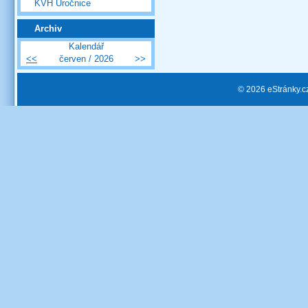
KVH Úročnice
Archiv
Kalendář
<<
červen / 2026
>>
© 2026 eStránky.c