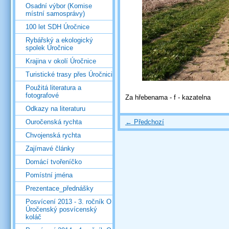
Osadní výbor (Komise
místní samosprávy)
100 let SDH Úročnice
Rybářský a ekologický
spolek Úročnice
Krajina v okolí Úročnice
Turistické trasy přes Úročnici
Použitá literatura a
fotografové
Za hřebenama - f - kazatelna
Odkazy na literaturu
← Předchozí
Ouročenská rychta
Chvojenská rychta
Zajímavé články
Domácí tvořeníčko
Pomístní jména
Prezentace_přednášky
Posvícení 2013 - 3. ročník O
Úročenský posvícenský
koláč