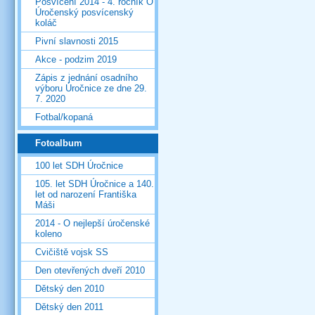
Posvícení 2014 - 4. ročník O
Úročenský posvícenský
koláč
Pivní slavnosti 2015
Akce - podzim 2019
Zápis z jednání osadního
výboru Úročnice ze dne 29.
7. 2020
Fotbal/kopaná
Fotoalbum
100 let SDH Úročnice
105. let SDH Úročnice a 140.
let od narození Františka
Máši
2014 - O nejlepší úročenské
koleno
Cvičiště vojsk SS
Den otevřených dveří 2010
Dětský den 2010
Dětský den 2011