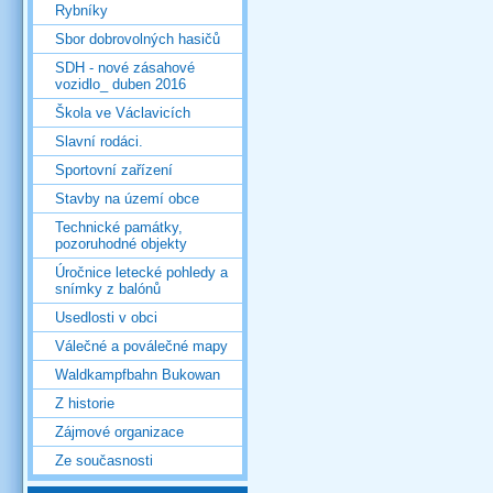
Rybníky
Sbor dobrovolných hasičů
SDH - nové zásahové
vozidlo_ duben 2016
Škola ve Václavicích
Slavní rodáci.
Sportovní zařízení
Stavby na území obce
Technické památky,
pozoruhodné objekty
Úročnice letecké pohledy a
snímky z balónů
Usedlosti v obci
Válečné a poválečné mapy
Waldkampfbahn Bukowan
Z historie
Zájmové organizace
Ze současnosti