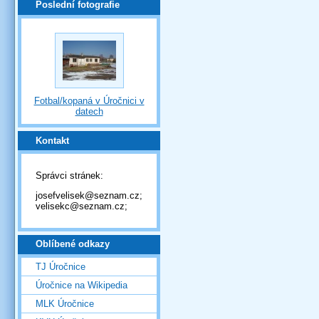
Poslední fotografie
Fotbal/kopaná v Úročnici v
datech
Kontakt
Správci stránek:
josefvelisek@seznam.cz;
velisekc@seznam.cz;
Oblíbené odkazy
TJ Úročnice
Úročnice na Wikipedia
MLK Úročnice