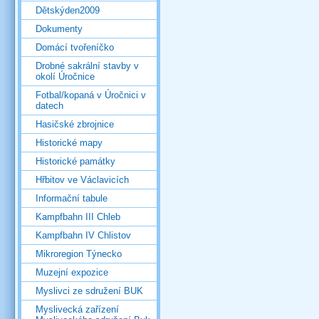
Dětskýden2009
Dokumenty
Domácí tvořeníčko
Drobné sakrální stavby v
okolí Úročnice
Fotbal/kopaná v Úročnici v
datech
Hasičské zbrojnice
Historické mapy
Historické památky
Hřbitov ve Václavicích
Informační tabule
Kampfbahn III Chleb
Kampfbahn IV Chlistov
Mikroregion Týnecko
Muzejní expozice
Myslivci ze sdružení BUK
Myslivecká zařízení