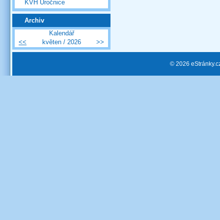
KVH Úročnice
Archiv
Kalendář
<<
květen / 2026
>>
© 2026 eStránky.c