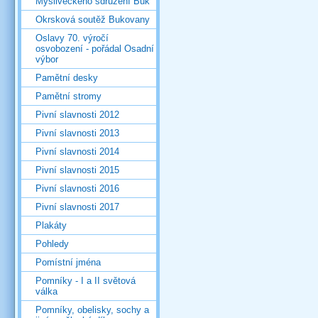
Mysliveckého sdružení Buk
Okrsková soutěž Bukovany
Oslavy 70. výročí
osvobození - pořádal Osadní
výbor
Pamětní desky
Pamětní stromy
Pivní slavnosti 2012
Pivní slavnosti 2013
Pivní slavnosti 2014
Pivní slavnosti 2015
Pivní slavnosti 2016
Pivní slavnosti 2017
Plakáty
Pohledy
Pomístní jména
Pomníky - I a II světová
válka
Pomníky, obelisky, sochy a