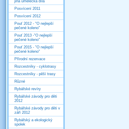
jiná umělecká díla
Posvícení 2011
Posvícení 2012
Pouť 2012 - "O nejlepší
pečené koleno"
Pouť 2013 -"O nejlepší
pečené koleno"
Pouť 2015 - "O nejlepší
pečené koleno"
Přírodní rezervace
Rozcestníky - cyklotrasy
Rozcestníky - pěší trasy
Různé
Rybářské revíry
Rybářské závody pro děti
2012
Rybářské závody pro děti v
září 2012
Rybářský a ekologický
spolek