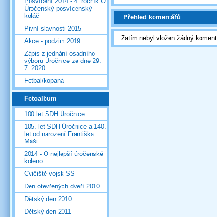
Posvícení 2014 - 4. ročník O
Úročenský posvícenský
koláč
Přehled komentářů
Pivní slavnosti 2015
Zatím nebyl vložen žádný koment
Akce - podzim 2019
Zápis z jednání osadního
výboru Úročnice ze dne 29.
7. 2020
Fotbal/kopaná
Fotoalbum
100 let SDH Úročnice
105. let SDH Úročnice a 140.
let od narození Františka
Máši
2014 - O nejlepší úročenské
koleno
Cvičiště vojsk SS
Den otevřených dveří 2010
Dětský den 2010
Dětský den 2011