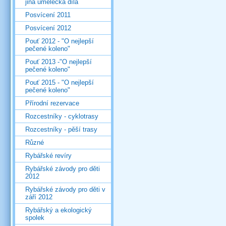
jiná umělecká díla
Posvícení 2011
Posvícení 2012
Pouť 2012 - "O nejlepší
pečené koleno"
Pouť 2013 -"O nejlepší
pečené koleno"
Pouť 2015 - "O nejlepší
pečené koleno"
Přírodní rezervace
Rozcestníky - cyklotrasy
Rozcestníky - pěší trasy
Různé
Rybářské revíry
Rybářské závody pro děti
2012
Rybářské závody pro děti v
září 2012
Rybářský a ekologický
spolek