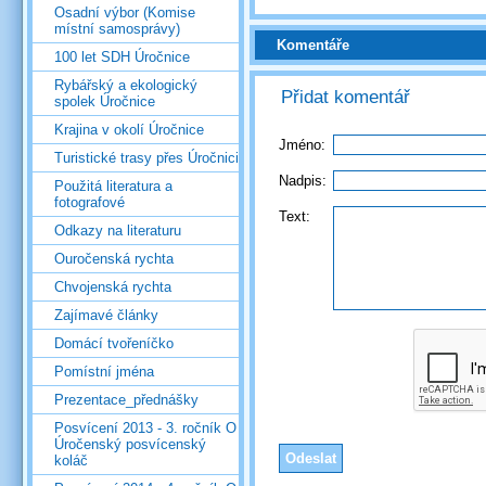
Osadní výbor (Komise
místní samosprávy)
Komentáře
100 let SDH Úročnice
Rybářský a ekologický
Přidat komentář
spolek Úročnice
Krajina v okolí Úročnice
Jméno:
Turistické trasy přes Úročnici
Nadpis:
Použitá literatura a
fotografové
Text:
Odkazy na literaturu
Ouročenská rychta
Chvojenská rychta
Zajímavé články
Domácí tvořeníčko
Pomístní jména
Prezentace_přednášky
Posvícení 2013 - 3. ročník O
Úročenský posvícenský
koláč