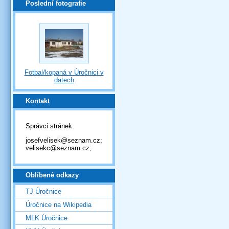
Poslední fotografie
Fotbal/kopaná v Úročnici v
datech
Kontakt
Správci stránek:
josefvelisek@seznam.cz;
velisekc@seznam.cz;
Oblíbené odkazy
TJ Úročnice
Úročnice na Wikipedia
MLK Úročnice