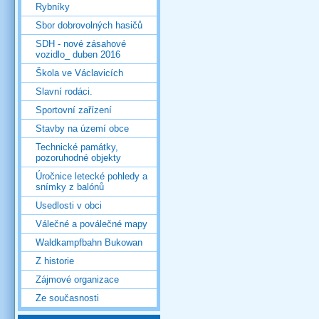
Rybníky
Sbor dobrovolných hasičů
SDH - nové zásahové
vozidlo_ duben 2016
Škola ve Václavicích
Slavní rodáci.
Sportovní zařízení
Stavby na území obce
Technické památky,
pozoruhodné objekty
Úročnice letecké pohledy a
snímky z balónů
Usedlosti v obci
Válečné a poválečné mapy
Waldkampfbahn Bukowan
Z historie
Zájmové organizace
Ze současnosti