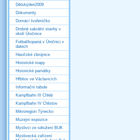
Dětskýden2009
Dokumenty
Domácí tvořeníčko
Drobné sakrální stavby v
okolí Úročnice
Fotbal/kopaná v Úročnici v
datech
Hasičské zbrojnice
Historické mapy
Historické památky
Hřbitov ve Václavicích
Informační tabule
Kampfbahn III Chleb
Kampfbahn IV Chlistov
Mikroregion Týnecko
Muzejní expozice
Myslivci ze sdružení BUK
Myslivecká zařízení