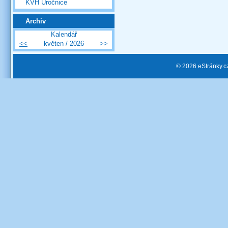
KVH Úročnice
Archiv
Kalendář
<<
květen / 2026
>>
© 2026 eStránky.c