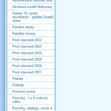
Mysliveckého sdružení Buk
Okrsková soutěž Bukovany
Oslavy 70. výročí
osvobození - pořádal Osadní
výbor
Pamětní desky
Pamětní stromy
Pivní slavnosti 2012
Pivní slavnosti 2013
Pivní slavnosti 2014
Pivní slavnosti 2015
Pivní slavnosti 2016
Pivní slavnosti 2017
Plakáty
Pohledy
Pomístní jména
Pomníky - I a II světová
válka
Pomníky, obelisky, sochy a