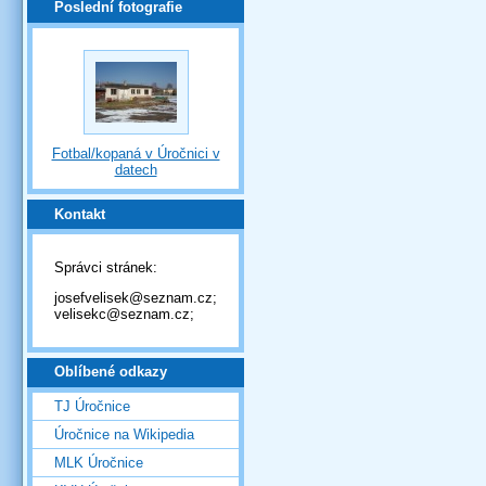
Poslední fotografie
Fotbal/kopaná v Úročnici v
datech
Kontakt
Správci stránek:
josefvelisek@seznam.cz;
velisekc@seznam.cz;
Oblíbené odkazy
TJ Úročnice
Úročnice na Wikipedia
MLK Úročnice