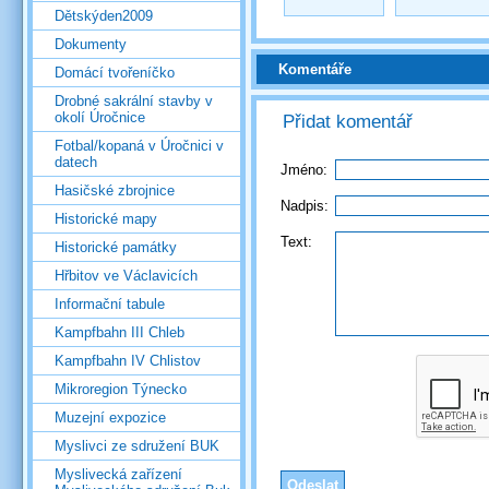
Dětskýden2009
Dokumenty
Komentáře
Domácí tvořeníčko
Drobné sakrální stavby v
okolí Úročnice
Přidat komentář
Fotbal/kopaná v Úročnici v
datech
Jméno:
Hasičské zbrojnice
Nadpis:
Historické mapy
Text:
Historické památky
Hřbitov ve Václavicích
Informační tabule
Kampfbahn III Chleb
Kampfbahn IV Chlistov
Mikroregion Týnecko
Muzejní expozice
Myslivci ze sdružení BUK
Myslivecká zařízení