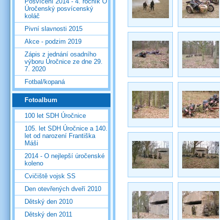
Posvícení 2014 - 4. ročník O
Úročenský posvícenský
koláč
Pivní slavnosti 2015
Akce - podzim 2019
Zápis z jednání osadního
výboru Úročnice ze dne 29.
7. 2020
Fotbal/kopaná
Fotoalbum
100 let SDH Úročnice
105. let SDH Úročnice a 140.
let od narození Františka
Máši
2014 - O nejlepší úročenské
koleno
Cvičiště vojsk SS
Den otevřených dveří 2010
Dětský den 2010
Dětský den 2011