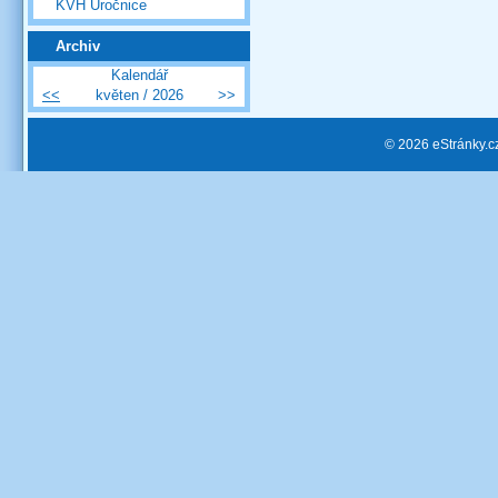
KVH Úročnice
Archiv
Kalendář
<<
květen / 2026
>>
© 2026 eStránky.c