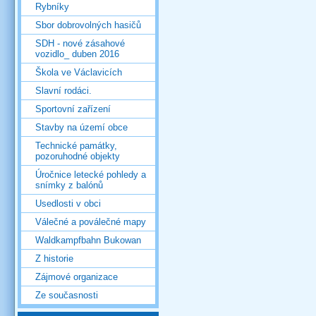
Rybníky
Sbor dobrovolných hasičů
SDH - nové zásahové
vozidlo_ duben 2016
Škola ve Václavicích
Slavní rodáci.
Sportovní zařízení
Stavby na území obce
Technické památky,
pozoruhodné objekty
Úročnice letecké pohledy a
snímky z balónů
Usedlosti v obci
Válečné a poválečné mapy
Waldkampfbahn Bukowan
Z historie
Zájmové organizace
Ze současnosti