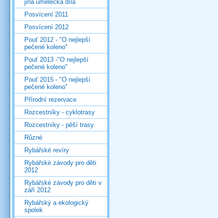
jiná umělecká díla
Posvícení 2011
Posvícení 2012
Pouť 2012 - "O nejlepší
pečené koleno"
Pouť 2013 -"O nejlepší
pečené koleno"
Pouť 2015 - "O nejlepší
pečené koleno"
Přírodní rezervace
Rozcestníky - cyklotrasy
Rozcestníky - pěší trasy
Různé
Rybářské revíry
Rybářské závody pro děti
2012
Rybářské závody pro děti v
září 2012
Rybářský a ekologický
spolek