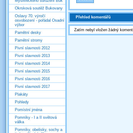
Mysliveckého sdružení Buk
Okrsková soutěž Bukovany
Oslavy 70. výročí
Přehled komentářů
osvobození - pořádal Osadní
výbor
Zatím nebyl vložen žádný koment
Pamětní desky
Pamětní stromy
Pivní slavnosti 2012
Pivní slavnosti 2013
Pivní slavnosti 2014
Pivní slavnosti 2015
Pivní slavnosti 2016
Pivní slavnosti 2017
Plakáty
Pohledy
Pomístní jména
Pomníky - I a II světová
válka
Pomníky, obelisky, sochy a