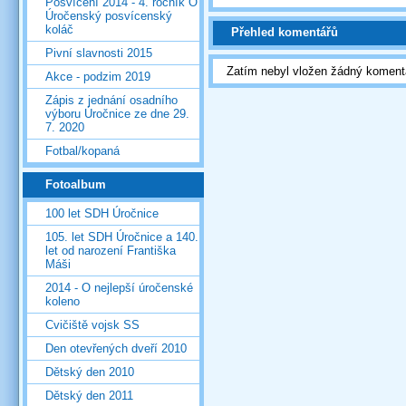
Posvícení 2014 - 4. ročník O
Úročenský posvícenský
koláč
Přehled komentářů
Pivní slavnosti 2015
Zatím nebyl vložen žádný koment
Akce - podzim 2019
Zápis z jednání osadního
výboru Úročnice ze dne 29.
7. 2020
Fotbal/kopaná
Fotoalbum
100 let SDH Úročnice
105. let SDH Úročnice a 140.
let od narození Františka
Máši
2014 - O nejlepší úročenské
koleno
Cvičiště vojsk SS
Den otevřených dveří 2010
Dětský den 2010
Dětský den 2011