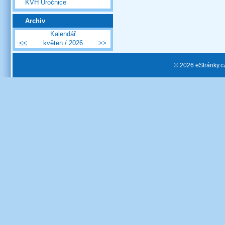
KVH Úročnice
Archiv
Kalendář
<<
květen / 2026
>>
© 2026 eStránky.c