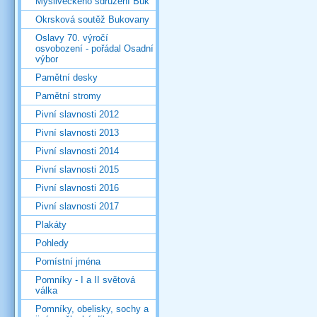
Mysliveckého sdružení Buk
Okrsková soutěž Bukovany
Oslavy 70. výročí
osvobození - pořádal Osadní
výbor
Pamětní desky
Pamětní stromy
Pivní slavnosti 2012
Pivní slavnosti 2013
Pivní slavnosti 2014
Pivní slavnosti 2015
Pivní slavnosti 2016
Pivní slavnosti 2017
Plakáty
Pohledy
Pomístní jména
Pomníky - I a II světová
válka
Pomníky, obelisky, sochy a