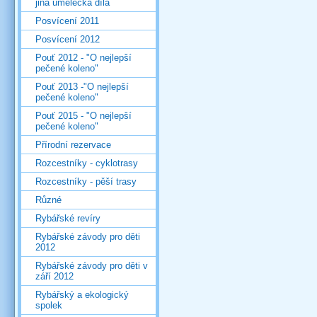
jiná umělecká díla
Posvícení 2011
Posvícení 2012
Pouť 2012 - "O nejlepší
pečené koleno"
Pouť 2013 -"O nejlepší
pečené koleno"
Pouť 2015 - "O nejlepší
pečené koleno"
Přírodní rezervace
Rozcestníky - cyklotrasy
Rozcestníky - pěší trasy
Různé
Rybářské revíry
Rybářské závody pro děti
2012
Rybářské závody pro děti v
září 2012
Rybářský a ekologický
spolek