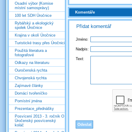
Osadní výbor (Komise
místní samosprávy)
Komentáře
100 let SDH Úročnice
Rybářský a ekologický
Přidat komentář
spolek Úročnice
Krajina v okolí Úročnice
Jméno:
Turistické trasy přes Úročnici
Nadpis:
Použitá literatura a
fotografové
Text:
Odkazy na literaturu
Ouročenská rychta
Chvojenská rychta
Zajímavé články
Domácí tvořeníčko
Pomístní jména
Prezentace_přednášky
Posvícení 2013 - 3. ročník O
Úročenský posvícenský
koláč