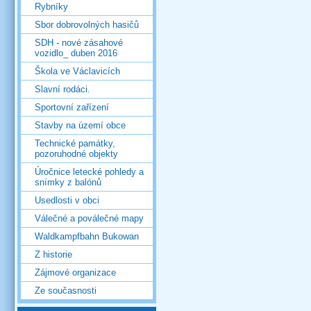
Rybníky
Sbor dobrovolných hasičů
SDH - nové zásahové
vozidlo_ duben 2016
Škola ve Václavicích
Slavní rodáci.
Sportovní zařízení
Stavby na území obce
Technické památky,
pozoruhodné objekty
Úročnice letecké pohledy a
snímky z balónů
Usedlosti v obci
Válečné a poválečné mapy
Waldkampfbahn Bukowan
Z historie
Zájmové organizace
Ze současnosti