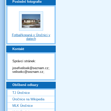
Poslední fotografie
Fotbal/kopaná v Úročnici v
datech
Kontakt
Správci stránek:
josefvelisek@seznam.cz;
velisekc@seznam.cz;
Oblíbené odkazy
TJ Úročnice
Úročnice na Wikipedia
MLK Úročnice