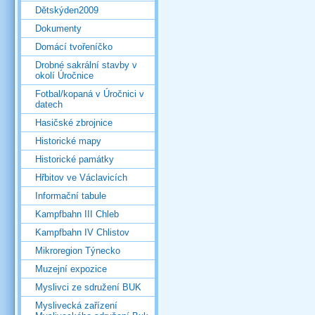
Dětskýden2009
Dokumenty
Domácí tvořeníčko
Drobné sakrální stavby v
okolí Úročnice
Fotbal/kopaná v Úročnici v
datech
Hasičské zbrojnice
Historické mapy
Historické památky
Hřbitov ve Václavicích
Informační tabule
Kampfbahn III Chleb
Kampfbahn IV Chlistov
Mikroregion Týnecko
Muzejní expozice
Myslivci ze sdružení BUK
Myslivecká zařízení