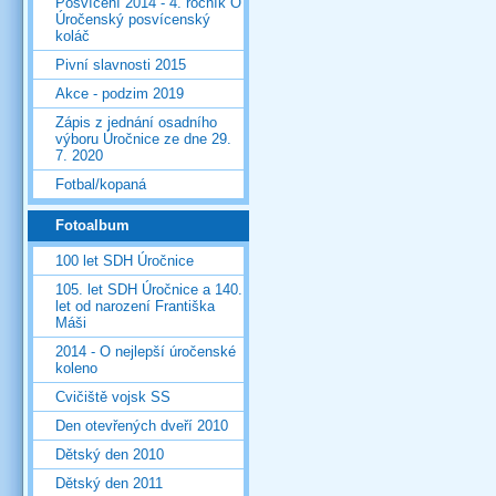
Posvícení 2014 - 4. ročník O
Úročenský posvícenský
koláč
Pivní slavnosti 2015
Akce - podzim 2019
Zápis z jednání osadního
výboru Úročnice ze dne 29.
7. 2020
Fotbal/kopaná
Fotoalbum
100 let SDH Úročnice
105. let SDH Úročnice a 140.
let od narození Františka
Máši
2014 - O nejlepší úročenské
koleno
Cvičiště vojsk SS
Den otevřených dveří 2010
Dětský den 2010
Dětský den 2011