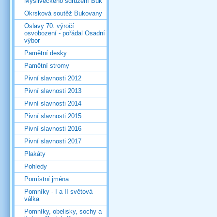
Mysliveckého sdružení Buk
Okrsková soutěž Bukovany
Oslavy 70. výročí
osvobození - pořádal Osadní
výbor
Pamětní desky
Pamětní stromy
Pivní slavnosti 2012
Pivní slavnosti 2013
Pivní slavnosti 2014
Pivní slavnosti 2015
Pivní slavnosti 2016
Pivní slavnosti 2017
Plakáty
Pohledy
Pomístní jména
Pomníky - I a II světová
válka
Pomníky, obelisky, sochy a