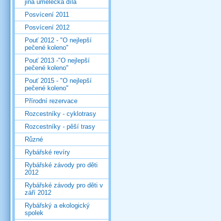
jiná umělecká díla
Posvícení 2011
Posvícení 2012
Pouť 2012 - "O nejlepší
pečené koleno"
Pouť 2013 -"O nejlepší
pečené koleno"
Pouť 2015 - "O nejlepší
pečené koleno"
Přírodní rezervace
Rozcestníky - cyklotrasy
Rozcestníky - pěší trasy
Různé
Rybářské revíry
Rybářské závody pro děti
2012
Rybářské závody pro děti v
září 2012
Rybářský a ekologický
spolek