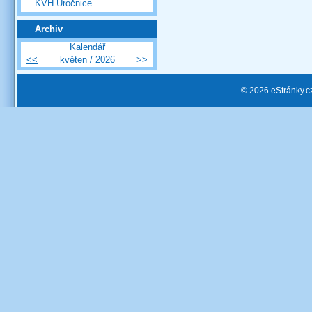
KVH Úročnice
Archiv
Kalendář
<<
květen / 2026
>>
© 2026 eStránky.c