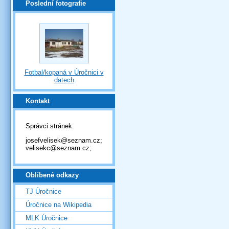
Poslední fotografie
Fotbal/kopaná v Úročnici v
datech
Kontakt
Správci stránek:
josefvelisek@seznam.cz;
velisekc@seznam.cz;
Oblíbené odkazy
TJ Úročnice
Úročnice na Wikipedia
MLK Úročnice