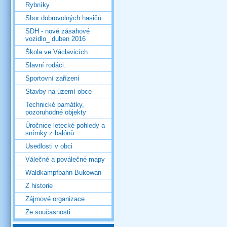
Rybníky
Sbor dobrovolných hasičů
SDH - nové zásahové
vozidlo_ duben 2016
Škola ve Václavicích
Slavní rodáci.
Sportovní zařízení
Stavby na území obce
Technické památky,
pozoruhodné objekty
Úročnice letecké pohledy a
snímky z balónů
Usedlosti v obci
Válečné a poválečné mapy
Waldkampfbahn Bukowan
Z historie
Zájmové organizace
Ze současnosti