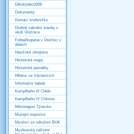
Dětskýden2009
Dokumenty
Domácí tvořeníčko
Drobné sakrální stavby v
okolí Úročnice
Fotbal/kopaná v Úročnici v
datech
Hasičské zbrojnice
Historické mapy
Historické památky
Hřbitov ve Václavicích
Informační tabule
Kampfbahn III Chleb
Kampfbahn IV Chlistov
Mikroregion Týnecko
Muzejní expozice
Myslivci ze sdružení BUK
Myslivecká zařízení