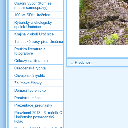
Osadní výbor (Komise
místní samosprávy)
100 let SDH Úročnice
Rybářský a ekologický
spolek Úročnice
Krajina v okolí Úročnice
Turistické trasy přes Úročnici
Použitá literatura a
fotografové
Odkazy na literaturu
← Předchozí
Ouročenská rychta
Chvojenská rychta
Zajímavé články
Domácí tvořeníčko
Pomístní jména
Prezentace_přednášky
Posvícení 2013 - 3. ročník O
Úročenský posvícenský
koláč