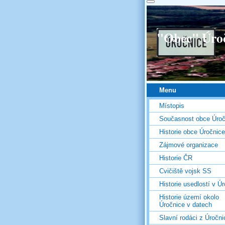
"Obec" Úro
Menu
Místopis
Současnost obce Úroč
Historie obce Úročnice
Zájmové organizace
Historie ČR
Cvičiště vojsk SS
Historie usedlostí v Úr
Historie území okolo
Úročnice v datech
Slavní rodáci z Úročni