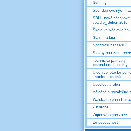
Rybníky
Sbor dobrovolných ha
SDH - nové zásahové
vozidlo_ duben 2016
Škola ve Václavicích
Slavní rodáci.
Sportovní zařízení
Stavby na území obce
Technické památky,
pozoruhodné objekty
Úročnice letecké pohl
snímky z balónů
Usedlosti v obci
Válečné a poválečné 
Waldkampfbahn Buko
Z historie
Zájmové organizace
Ze současnosti