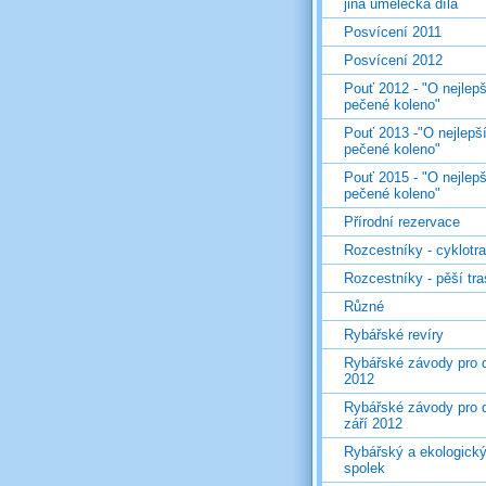
jiná umělecká díla
Posvícení 2011
Posvícení 2012
Pouť 2012 - "O nejlepš
pečené koleno"
Pouť 2013 -"O nejlepš
pečené koleno"
Pouť 2015 - "O nejlepš
pečené koleno"
Přírodní rezervace
Rozcestníky - cyklotr
Rozcestníky - pěší tr
Různé
Rybářské revíry
Rybářské závody pro d
2012
Rybářské závody pro d
září 2012
Rybářský a ekologick
spolek