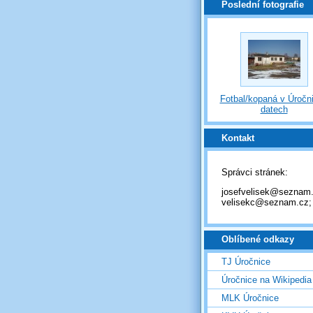
Poslední fotografie
Fotbal/kopaná v Úročni
datech
Kontakt
Správci stránek:
josefvelisek@seznam.
velisekc@seznam.cz;
Oblíbené odkazy
TJ Úročnice
Úročnice na Wikipedia
MLK Úročnice