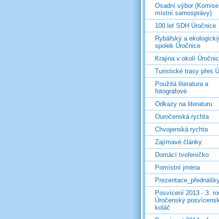
Osadní výbor (Komise
místní samosprávy)
100 let SDH Úročnice
Rybářský a ekologick
spolek Úročnice
Krajina v okolí Úročni
Turistické trasy přes Ú
Použitá literatura a
fotografové
Odkazy na literaturu
Ouročenská rychta
Chvojenská rychta
Zajímavé články
Domácí tvořeníčko
Pomístní jména
Prezentace_přednášk
Posvícení 2013 - 3. r
Úročenský posvícens
koláč