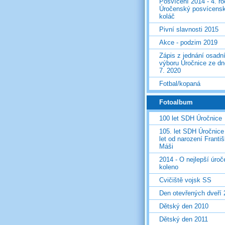
Posvícení 2014 - 4. r
Úročenský posvícens
koláč
Pivní slavnosti 2015
Akce - podzim 2019
Zápis z jednání osadn
výboru Úročnice ze dn
7. 2020
Fotbal/kopaná
Fotoalbum
100 let SDH Úročnice
105. let SDH Úročnice
let od narození Franti
Máši
2014 - O nejlepší úro
koleno
Cvičiště vojsk SS
Den otevřených dveří
Dětský den 2010
Dětský den 2011