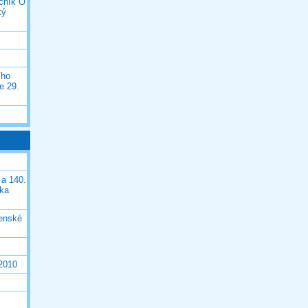
očník O
ký
ího
e 29.
 a 140.
ška
čenské
 2010