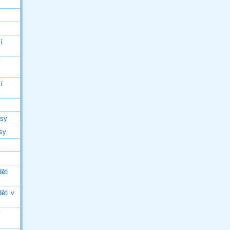
í
í
í
asy
asy
ěti
ěti v
ý