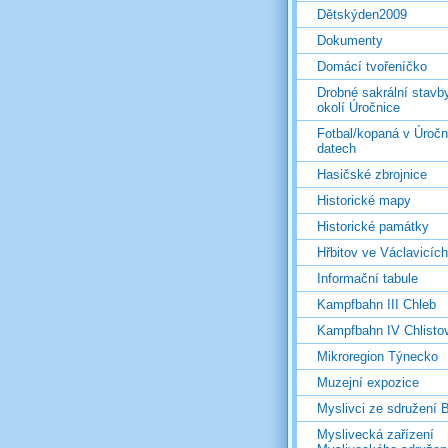
Dětskýden2009
Dokumenty
Domácí tvořeníčko
Drobné sakrální stavb
okolí Úročnice
Fotbal/kopaná v Úročn
datech
Hasičské zbrojnice
Historické mapy
Historické památky
Hřbitov ve Václavicích
Informační tabule
Kampfbahn III Chleb
Kampfbahn IV Chlisto
Mikroregion Týnecko
Muzejní expozice
Myslivci ze sdružení
Myslivecká zařízení