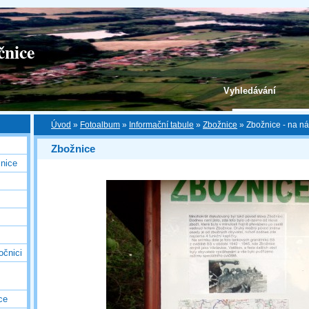
čnice
Vyhledávání
Úvod
»
Fotoalbum
»
Informační tabule
»
Zbožnice
»
Zbožnice - na ná
Zbožnice
nice
očnici
ce