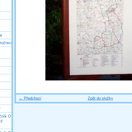
ý
ce
ročnici
← Předchozí
Zpět do složky
y
očník O
ký