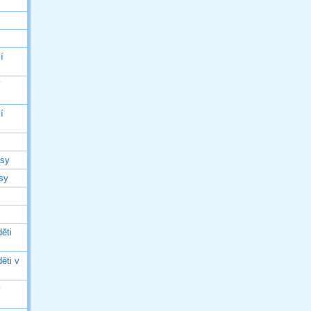
í
í
í
asy
asy
ěti
ěti v
ý