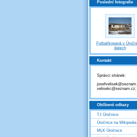
Poslední fotografie
Fotbal/kopaná v Úročni
datech
Kontakt
Správci stránek:
josefvelisek@seznam.
velisekc@seznam.cz;
Oblíbené odkazy
TJ Úročnice
Úročnice na Wikipedia
MLK Úročnice