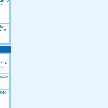
očník O
ký
ího
e 29.
 a 140.
ška
čenské
 2010