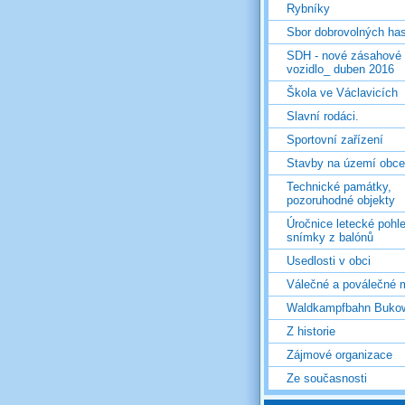
Rybníky
Sbor dobrovolných ha
SDH - nové zásahové
vozidlo_ duben 2016
Škola ve Václavicích
Slavní rodáci.
Sportovní zařízení
Stavby na území obce
Technické památky,
pozoruhodné objekty
Úročnice letecké pohl
snímky z balónů
Usedlosti v obci
Válečné a poválečné 
Waldkampfbahn Buko
Z historie
Zájmové organizace
Ze současnosti