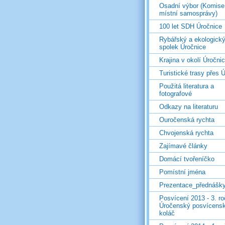
Osadní výbor (Komise
místní samosprávy)
100 let SDH Úročnice
Rybářský a ekologick
spolek Úročnice
Krajina v okolí Úročni
Turistické trasy přes Ú
Použitá literatura a
fotografové
Odkazy na literaturu
Ouročenská rychta
Chvojenská rychta
Zajímavé články
Domácí tvořeníčko
Pomístní jména
Prezentace_přednášk
Posvícení 2013 - 3. r
Úročenský posvícens
koláč