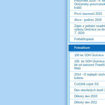
Posvícení 2014 - 4. r
Úročenský posvícens
koláč
Pivní slavnosti 2015
Akce - podzim 2019
Zápis z jednání osadn
výboru Úročnice ze dn
7. 2020
Fotbal/kopaná
Fotoalbum
100 let SDH Úročnice
105. let SDH Úročnice
let od narození Franti
Máši
2014 - O nejlepší úro
koleno
Cvičiště vojsk SS
Den otevřených dveří
Dětský den 2010
Dětský den 2011