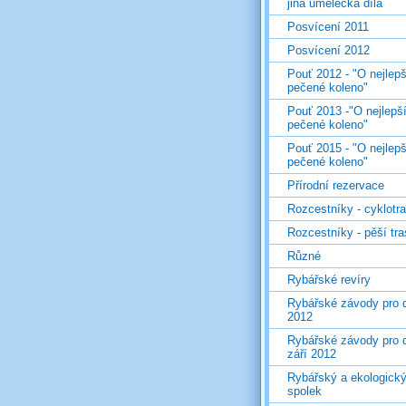
jiná umělecká díla
Posvícení 2011
Posvícení 2012
Pouť 2012 - "O nejlepš
pečené koleno"
Pouť 2013 -"O nejlepš
pečené koleno"
Pouť 2015 - "O nejlepš
pečené koleno"
Přírodní rezervace
Rozcestníky - cyklotr
Rozcestníky - pěší tr
Různé
Rybářské revíry
Rybářské závody pro d
2012
Rybářské závody pro d
září 2012
Rybářský a ekologick
spolek