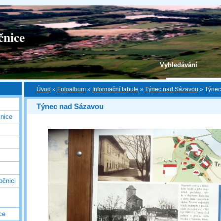
čnice
Vyhledávání
Úvod
»
Fotoalbum
»
Informační tabule
»
Týnec nad Sázavou
»
Týnec
Týnec nad Sázavou
nice
očnici
ce