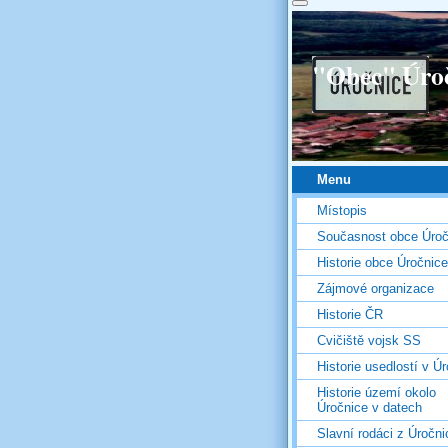
"Obec" Úro
Menu
Místopis
Současnost obce Úroč
Historie obce Úročnice
Zájmové organizace
Historie ČR
Cvičiště vojsk SS
Historie usedlostí v Úr
Historie území okolo
Úročnice v datech
Slavní rodáci z Úročni