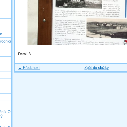
ý
ce
ročnici
Detail 3
← Předchozí
Zpět do složky
y
očník O
ký