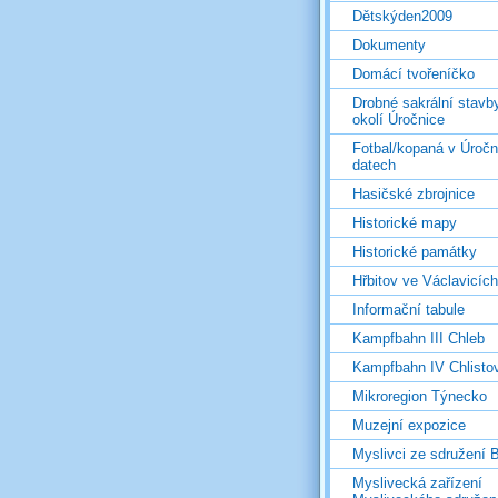
Dětskýden2009
Dokumenty
Domácí tvořeníčko
Drobné sakrální stavb
okolí Úročnice
Fotbal/kopaná v Úročn
datech
Hasičské zbrojnice
Historické mapy
Historické památky
Hřbitov ve Václavicích
Informační tabule
Kampfbahn III Chleb
Kampfbahn IV Chlisto
Mikroregion Týnecko
Muzejní expozice
Myslivci ze sdružení
Myslivecká zařízení