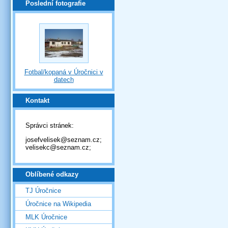
Poslední fotografie
Fotbal/kopaná v Úročnici v
datech
Kontakt
Správci stránek:
josefvelisek@seznam.cz;
velisekc@seznam.cz;
Oblíbené odkazy
TJ Úročnice
Úročnice na Wikipedia
MLK Úročnice