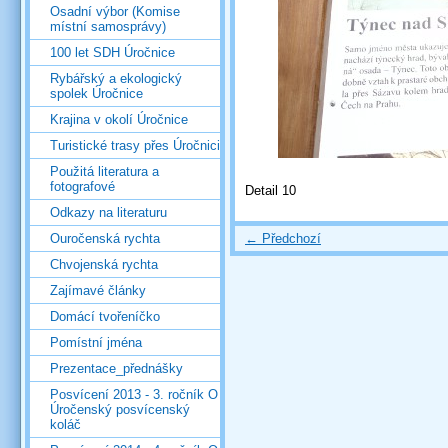
Osadní výbor (Komise
místní samosprávy)
100 let SDH Úročnice
Rybářský a ekologický
spolek Úročnice
Krajina v okolí Úročnice
Turistické trasy přes Úročnici
Použitá literatura a
fotografové
Detail 10
Odkazy na literaturu
← Předchozí
Ouročenská rychta
Chvojenská rychta
Zajímavé články
Domácí tvořeníčko
Pomístní jména
Prezentace_přednášky
Posvícení 2013 - 3. ročník O
Úročenský posvícenský
koláč