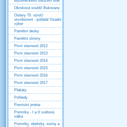
Mysliveckého sdružení Buk
Okrsková soutěž Bukovany
Oslavy 70. výročí
osvobození - pořádal Osadní
výbor
Pamětní desky
Pamětní stromy
Pivní slavnosti 2012
Pivní slavnosti 2013
Pivní slavnosti 2014
Pivní slavnosti 2015
Pivní slavnosti 2016
Pivní slavnosti 2017
Plakáty
Pohledy
Pomístní jména
Pomníky - I a II světová
válka
Pomníky, obelisky, sochy a