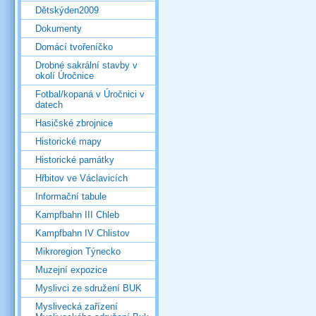
Dětskýden2009
Dokumenty
Domácí tvořeníčko
Drobné sakrální stavby v
okolí Úročnice
Fotbal/kopaná v Úročnici v
datech
Hasičské zbrojnice
Historické mapy
Historické památky
Hřbitov ve Václavicích
Informační tabule
Kampfbahn III Chleb
Kampfbahn IV Chlistov
Mikroregion Týnecko
Muzejní expozice
Myslivci ze sdružení BUK
Myslivecká zařízení