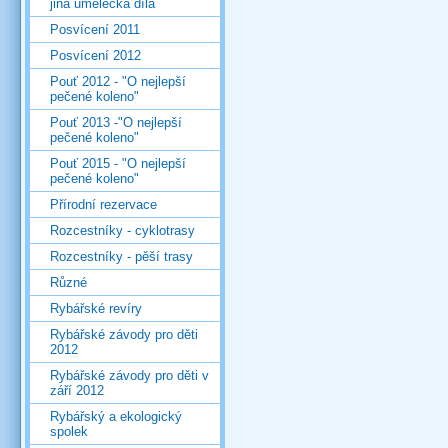
jiná umělecká díla
Posvícení 2011
Posvícení 2012
Pouť 2012 - "O nejlepší
pečené koleno"
Pouť 2013 -"O nejlepší
pečené koleno"
Pouť 2015 - "O nejlepší
pečené koleno"
Přírodní rezervace
Rozcestníky - cyklotrasy
Rozcestníky - pěší trasy
Různé
Rybářské revíry
Rybářské závody pro děti
2012
Rybářské závody pro děti v
září 2012
Rybářský a ekologický
spolek