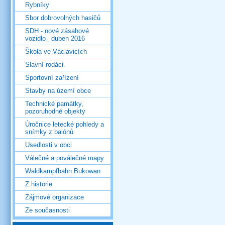
Rybníky
Sbor dobrovolných hasičů
SDH - nové zásahové
vozidlo_ duben 2016
Škola ve Václavicích
Slavní rodáci.
Sportovní zařízení
Stavby na území obce
Technické památky,
pozoruhodné objekty
Úročnice letecké pohledy a
snímky z balónů
Usedlosti v obci
Válečné a poválečné mapy
Waldkampfbahn Bukowan
Z historie
Zájmové organizace
Ze současnosti