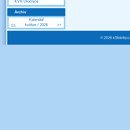
KVH Úročnice
Archiv
Kalendář
<<
květen / 2026
>>
© 2026 eStránky.c