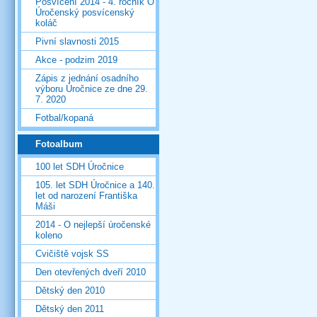
Posvícení 2014 - 4. ročník O
Úročenský posvícenský
koláč
Pivní slavnosti 2015
Akce - podzim 2019
Zápis z jednání osadního
výboru Úročnice ze dne 29.
7. 2020
Fotbal/kopaná
Fotoalbum
100 let SDH Úročnice
105. let SDH Úročnice a 140.
let od narození Františka
Máši
2014 - O nejlepší úročenské
koleno
Cvičiště vojsk SS
Den otevřených dveří 2010
Dětský den 2010
Dětský den 2011