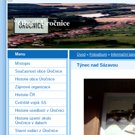
"Obec" Úročnice
Menu
Úvod
»
Fotoalbum
»
Informační tab
Místopis
Týnec nad Sázavou
Současnost obce Úročnice
Historie obce Úročnice
Zájmové organizace
Historie ČR
Cvičiště vojsk SS
Historie usedlostí v Úročnici
Historie území okolo
Úročnice v datech
Slavní rodáci z Úročnice