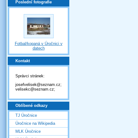
Poslední fotografie
Fotbal/kopaná v Úročnici v
datech
Kontakt
Správci stránek:
josefvelisek@seznam.cz;
velisekc@seznam.cz;
Oblíbené odkazy
TJ Úročnice
Úročnice na Wikipedia
MLK Úročnice