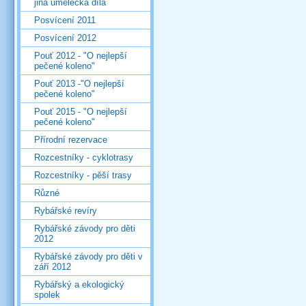
jiná umělecká díla
Posvícení 2011
Posvícení 2012
Pouť 2012 - "O nejlepší
pečené koleno"
Pouť 2013 -"O nejlepší
pečené koleno"
Pouť 2015 - "O nejlepší
pečené koleno"
Přírodní rezervace
Rozcestníky - cyklotrasy
Rozcestníky - pěší trasy
Různé
Rybářské revíry
Rybářské závody pro děti
2012
Rybářské závody pro děti v
září 2012
Rybářský a ekologický
spolek