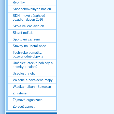
Rybníky
Sbor dobrovolných hasičů
SDH - nové zásahové
vozidlo_ duben 2016
Škola ve Václavicích
Slavní rodáci.
Sportovní zařízení
Stavby na území obce
Technické památky,
pozoruhodné objekty
Úročnice letecké pohledy a
snímky z balónů
Usedlosti v obci
Válečné a poválečné mapy
Waldkampfbahn Bukowan
Z historie
Zájmové organizace
Ze současnosti