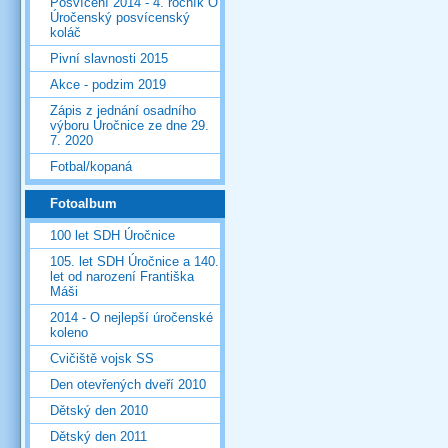
Posvícení 2014 - 4. ročník O
Úročenský posvícenský
koláč
Pivní slavnosti 2015
Akce - podzim 2019
Zápis z jednání osadního
výboru Úročnice ze dne 29.
7. 2020
Fotbal/kopaná
Fotoalbum
100 let SDH Úročnice
105. let SDH Úročnice a 140.
let od narození Františka
Máši
2014 - O nejlepší úročenské
koleno
Cvičiště vojsk SS
Den otevřených dveří 2010
Dětský den 2010
Dětský den 2011