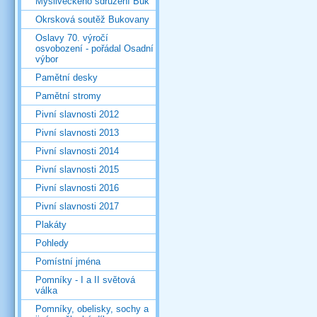
Mysliveckého sdružení Buk
Okrsková soutěž Bukovany
Oslavy 70. výročí
osvobození - pořádal Osadní
výbor
Pamětní desky
Pamětní stromy
Pivní slavnosti 2012
Pivní slavnosti 2013
Pivní slavnosti 2014
Pivní slavnosti 2015
Pivní slavnosti 2016
Pivní slavnosti 2017
Plakáty
Pohledy
Pomístní jména
Pomníky - I a II světová
válka
Pomníky, obelisky, sochy a