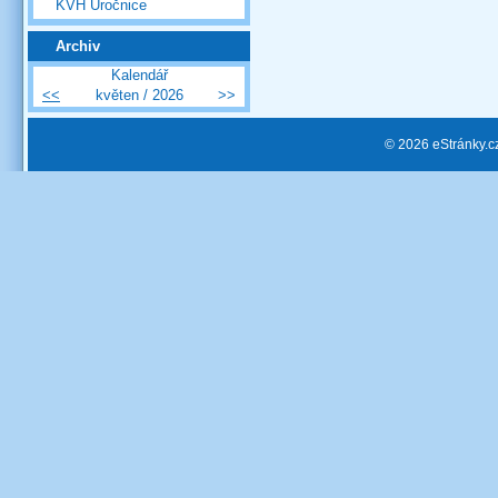
KVH Úročnice
Archiv
Kalendář
<<
květen / 2026
>>
© 2026 eStránky.c