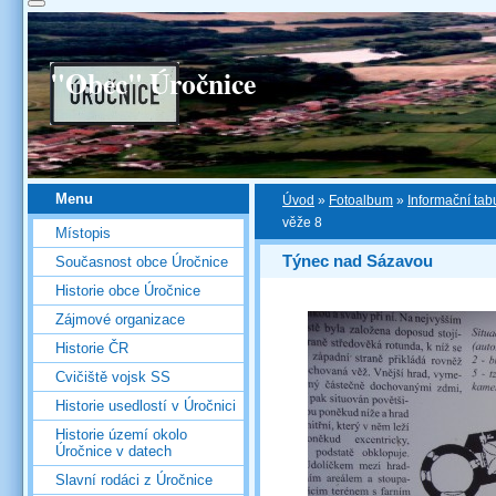
"Obec" Úročnice
Menu
Úvod
»
Fotoalbum
»
Informační tab
věže 8
Místopis
Týnec nad Sázavou
Současnost obce Úročnice
Historie obce Úročnice
Zájmové organizace
Historie ČR
Cvičiště vojsk SS
Historie usedlostí v Úročnici
Historie území okolo
Úročnice v datech
Slavní rodáci z Úročnice