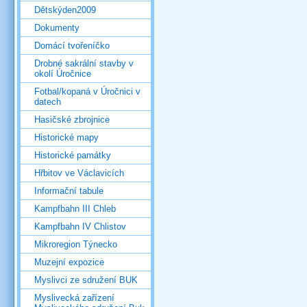
Dětskýden2009
Dokumenty
Domácí tvořeníčko
Drobné sakrální stavby v
okolí Úročnice
Fotbal/kopaná v Úročnici v
datech
Hasičské zbrojnice
Historické mapy
Historické památky
Hřbitov ve Václavicích
Informační tabule
Kampfbahn III Chleb
Kampfbahn IV Chlistov
Mikroregion Týnecko
Muzejní expozice
Myslivci ze sdružení BUK
Myslivecká zařízení