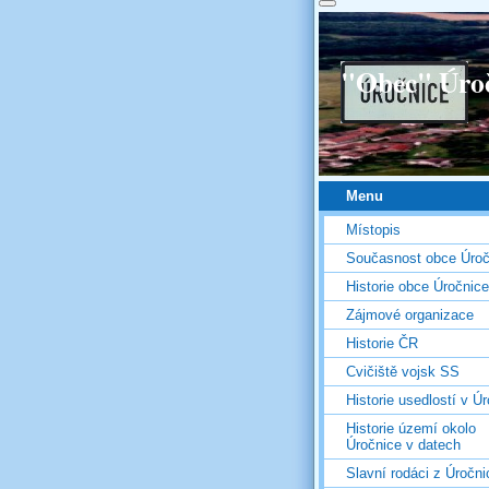
"Obec" Úro
Menu
Místopis
Současnost obce Úroč
Historie obce Úročnice
Zájmové organizace
Historie ČR
Cvičiště vojsk SS
Historie usedlostí v Úr
Historie území okolo
Úročnice v datech
Slavní rodáci z Úročni