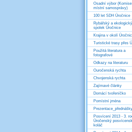
Osadní výbor (Komise
místní samosprávy)
100 let SDH Úročnice
Rybářský a ekologick
spolek Úročnice
Krajina v okolí Úročni
Turistické trasy přes Ú
Použitá literatura a
fotografové
Odkazy na literaturu
Ouročenská rychta
Chvojenská rychta
Zajímavé články
Domácí tvořeníčko
Pomístní jména
Prezentace_přednášk
Posvícení 2013 - 3. r
Úročenský posvícens
koláč