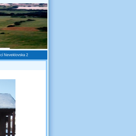
bcí Neveklovska 2