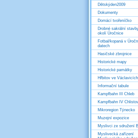
Dětskýden2009
Dokumenty
Domácí tvořeníčko
Drobné sakrální stavb
okolí Úročnice
Fotbal/kopaná v Úročn
datech
Hasičské zbrojnice
Historické mapy
Historické památky
Hřbitov ve Václavicích
Informační tabule
Kampfbahn III Chleb
Kampfbahn IV Chlisto
Mikroregion Týnecko
Muzejní expozice
Myslivci ze sdružení
Myslivecká zařízení