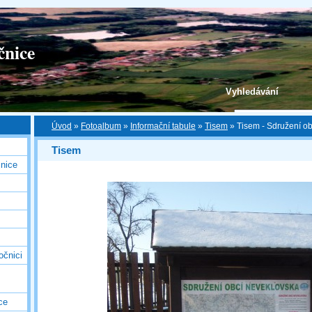
čnice
Vyhledávání
Úvod
»
Fotoalbum
»
Informační tabule
»
Tisem
»
Tisem - Sdružení o
Tisem
nice
očnici
ce