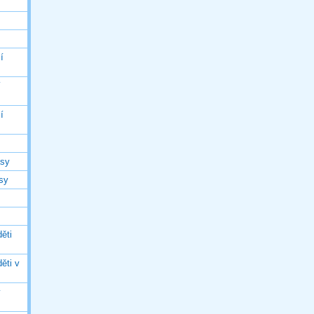
í
í
í
asy
asy
ěti
ěti v
ý