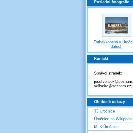
Poslední fotografie
Fotbal/kopaná v Úročni
datech
Kontakt
Správci stránek:
josefvelisek@seznam.
velisekc@seznam.cz;
Oblíbené odkazy
TJ Úročnice
Úročnice na Wikipedia
MLK Úročnice