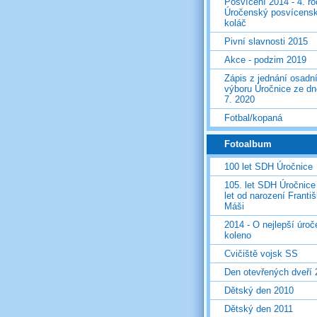
Posvícení 2014 - 4. r
Úročenský posvícens
koláč
Pivní slavnosti 2015
Akce - podzim 2019
Zápis z jednání osadn
výboru Úročnice ze dn
7. 2020
Fotbal/kopaná
Fotoalbum
100 let SDH Úročnice
105. let SDH Úročnice
let od narození Franti
Máši
2014 - O nejlepší úro
koleno
Cvičiště vojsk SS
Den otevřených dveří
Dětský den 2010
Dětský den 2011