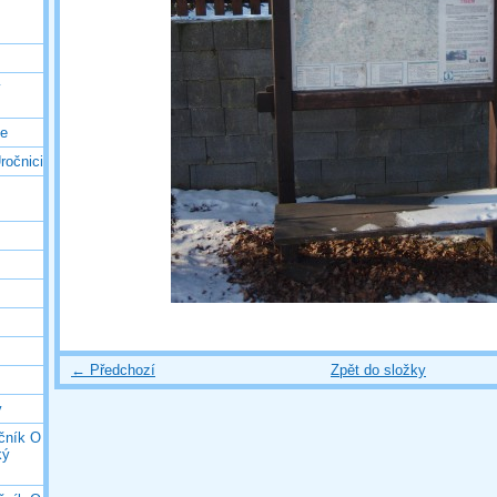
ý
ce
ročnici
← Předchozí
Zpět do složky
y
očník O
ký