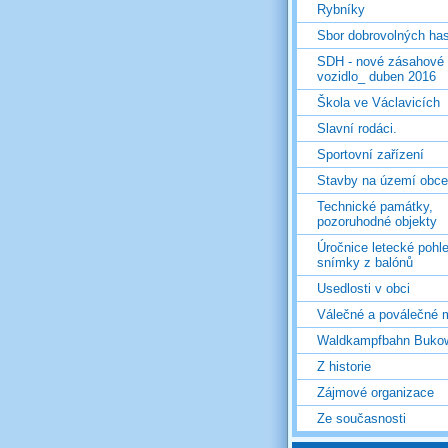
Rybníky
Sbor dobrovolných ha
SDH - nové zásahové
vozidlo_ duben 2016
Škola ve Václavicích
Slavní rodáci.
Sportovní zařízení
Stavby na území obce
Technické památky,
pozoruhodné objekty
Úročnice letecké pohl
snímky z balónů
Usedlosti v obci
Válečné a poválečné 
Waldkampfbahn Buko
Z historie
Zájmové organizace
Ze současnosti