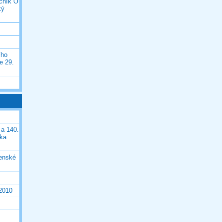
očník O
ký
ího
e 29.
 a 140.
ška
čenské
 2010