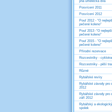
jiná umělecká díla
Posvícení 2011
Posvícení 2012
Pouť 2012 - "O nejlepš
pečené koleno"
Pouť 2013 -"O nejlepš
pečené koleno"
Pouť 2015 - "O nejlepš
pečené koleno"
Přírodní rezervace
Rozcestníky - cyklotr
Rozcestníky - pěší tr
Různé
Rybářské revíry
Rybářské závody pro d
2012
Rybářské závody pro d
září 2012
Rybářský a ekologick
spolek