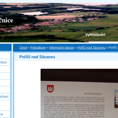
čnice
Vyhledávání
Úvod
»
Fotoalbum
»
Informační tabule
»
Poříčí nad Sázavou
»
Poříčí
Poříčí nad Sázavou
nice
očnici
ce