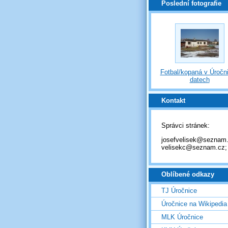
Poslední fotografie
Fotbal/kopaná v Úročni
datech
Kontakt
Správci stránek:
josefvelisek@seznam.
velisekc@seznam.cz;
Oblíbené odkazy
TJ Úročnice
Úročnice na Wikipedia
MLK Úročnice