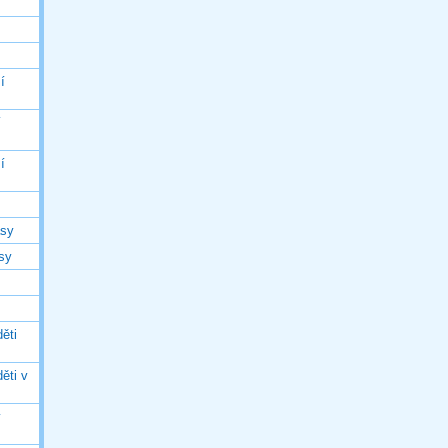
í
í
í
asy
asy
ěti
ěti v
ý