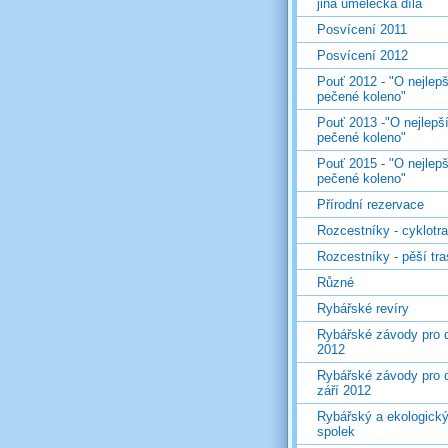
jiná umělecká díla
Posvícení 2011
Posvícení 2012
Pouť 2012 - "O nejlepš
pečené koleno"
Pouť 2013 -"O nejlepš
pečené koleno"
Pouť 2015 - "O nejlepš
pečené koleno"
Přírodní rezervace
Rozcestníky - cyklotr
Rozcestníky - pěší tr
Různé
Rybářské revíry
Rybářské závody pro d
2012
Rybářské závody pro d
září 2012
Rybářský a ekologick
spolek