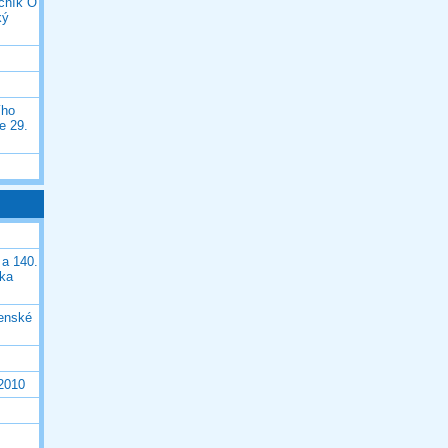
očník O
ký
ího
e 29.
 a 140.
ška
čenské
 2010