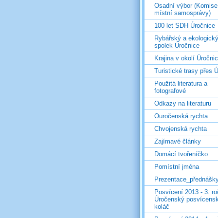
Osadní výbor (Komise
místní samosprávy)
100 let SDH Úročnice
Rybářský a ekologick
spolek Úročnice
Krajina v okolí Úročni
Turistické trasy přes Ú
Použitá literatura a
fotografové
Odkazy na literaturu
Ouročenská rychta
Chvojenská rychta
Zajímavé články
Domácí tvořeníčko
Pomístní jména
Prezentace_přednášk
Posvícení 2013 - 3. r
Úročenský posvícens
koláč