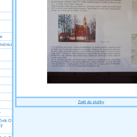
ý
ce
ročnici
Zpět do složky
y
očník O
ký