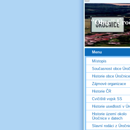
"Obec" Úro
Menu
Místopis
Současnost obce Úroč
Historie obce Úročnice
Zájmové organizace
Historie ČR
Cvičiště vojsk SS
Historie usedlostí v Úr
Historie území okolo
Úročnice v datech
Slavní rodáci z Úročni