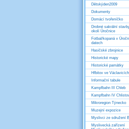
Dětskýden2009
Dokumenty
Domácí tvořeníčko
Drobné sakrální stavb
okolí Úročnice
Fotbal/kopaná v Úročn
datech
Hasičské zbrojnice
Historické mapy
Historické památky
Hřbitov ve Václavicích
Informační tabule
Kampfbahn III Chleb
Kampfbahn IV Chlisto
Mikroregion Týnecko
Muzejní expozice
Myslivci ze sdružení
Myslivecká zařízení