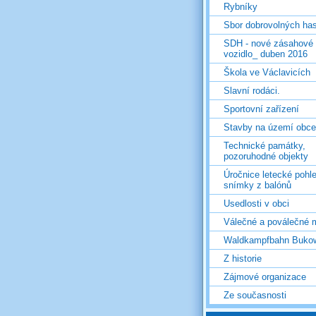
Rybníky
Sbor dobrovolných ha
SDH - nové zásahové
vozidlo_ duben 2016
Škola ve Václavicích
Slavní rodáci.
Sportovní zařízení
Stavby na území obce
Technické památky,
pozoruhodné objekty
Úročnice letecké pohl
snímky z balónů
Usedlosti v obci
Válečné a poválečné 
Waldkampfbahn Buko
Z historie
Zájmové organizace
Ze současnosti