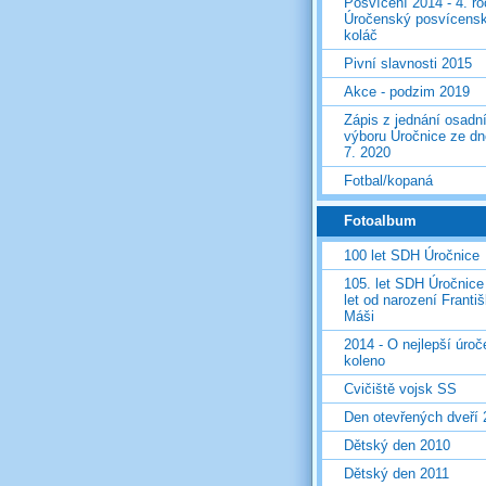
Posvícení 2014 - 4. r
Úročenský posvícens
koláč
Pivní slavnosti 2015
Akce - podzim 2019
Zápis z jednání osadn
výboru Úročnice ze dn
7. 2020
Fotbal/kopaná
Fotoalbum
100 let SDH Úročnice
105. let SDH Úročnice
let od narození Franti
Máši
2014 - O nejlepší úro
koleno
Cvičiště vojsk SS
Den otevřených dveří
Dětský den 2010
Dětský den 2011