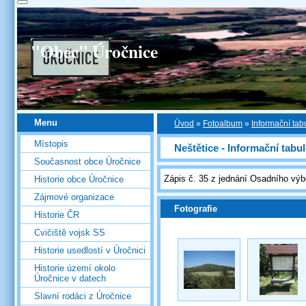
"Obec" Úročnice
Menu
Úvod
»
Fotoalbum
»
Informační tab
Místopis
Neštětice - Informační tabu
Současnost obce Úročnice
Zápis č. 35 z jednání Osadního výb
Historie obce Úročnice
Zájmové organizace
Fotografie
Historie ČR
Cvičiště vojsk SS
Historie usedlostí v Úročnici
Historie území okolo
Úročnice v datech
Slavní rodáci z Úročnice