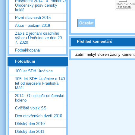
Posvícení 2014 - 4. ročník O
Úročenský posvícenský
koláč
Pivní slavnosti 2015
Akce - podzim 2019
Zápis z jednání osadního
výboru Úročnice ze dne 29.
Přehled komentářů
7. 2020
Fotbal/kopaná
Zatím nebyl vložen žádný koment
Fotoalbum
100 let SDH Úročnice
105. let SDH Úročnice a 140.
let od narození Františka
Máši
2014 - O nejlepší úročenské
koleno
Cvičiště vojsk SS
Den otevřených dveří 2010
Dětský den 2010
Dětský den 2011