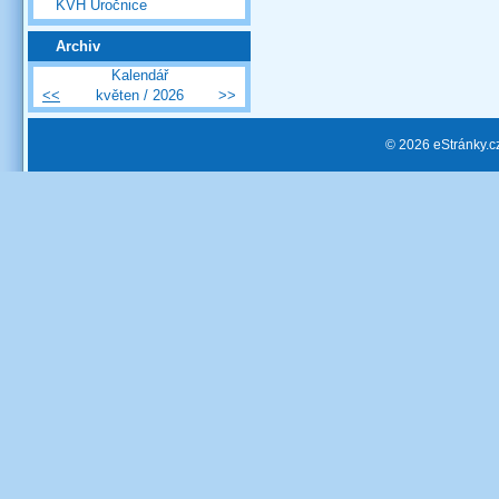
KVH Úročnice
Archiv
Kalendář
<<
květen / 2026
>>
© 2026 eStránky.c