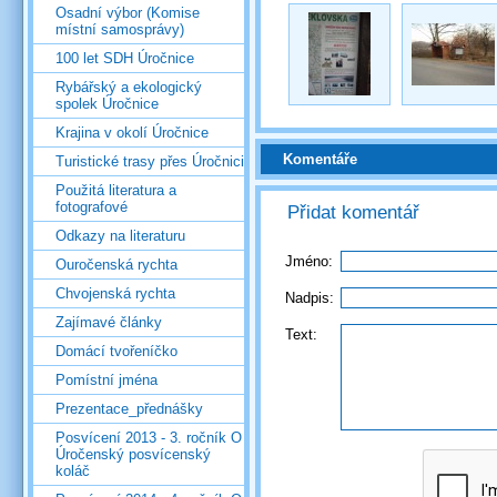
Osadní výbor (Komise
místní samosprávy)
100 let SDH Úročnice
Rybářský a ekologický
spolek Úročnice
Krajina v okolí Úročnice
Komentáře
Turistické trasy přes Úročnici
Použitá literatura a
fotografové
Přidat komentář
Odkazy na literaturu
Jméno:
Ouročenská rychta
Chvojenská rychta
Nadpis:
Zajímavé články
Text:
Domácí tvořeníčko
Pomístní jména
Prezentace_přednášky
Posvícení 2013 - 3. ročník O
Úročenský posvícenský
koláč