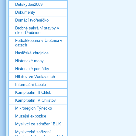
Dětskýden2009
Dokumenty
Domácí tvořeníčko
Drobné sakrální stavby v
okolí Úročnice
Fotbal/kopaná v Úročnici v
datech
Hasičské zbrojnice
Historické mapy
Historické památky
Hřbitov ve Václavicích
Informační tabule
Kampfbahn III Chleb
Kampfbahn IV Chlistov
Mikroregion Týnecko
Muzejní expozice
Myslivci ze sdružení BUK
Myslivecká zařízení