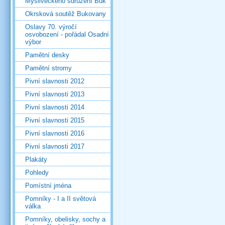
Mysliveckého sdružení Buk
Okrsková soutěž Bukovany
Oslavy 70. výročí
osvobození - pořádal Osadní
výbor
Pamětní desky
Pamětní stromy
Pivní slavnosti 2012
Pivní slavnosti 2013
Pivní slavnosti 2014
Pivní slavnosti 2015
Pivní slavnosti 2016
Pivní slavnosti 2017
Plakáty
Pohledy
Pomístní jména
Pomníky - I a II světová
válka
Pomníky, obelisky, sochy a