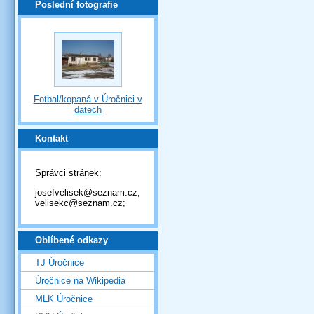
Poslední fotografie
Fotbal/kopaná v Úročnici v
datech
Kontakt
Správci stránek:
josefvelisek@seznam.cz;
velisekc@seznam.cz;
Oblíbené odkazy
TJ Úročnice
Úročnice na Wikipedia
MLK Úročnice