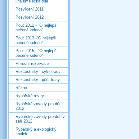
jiná umělecká díla
Posvícení 2011
Posvícení 2012
Pouť 2012 - "O nejlepší
pečené koleno"
Pouť 2013 -"O nejlepší
pečené koleno"
Pouť 2015 - "O nejlepší
pečené koleno"
Přírodní rezervace
Rozcestníky - cyklotrasy
Rozcestníky - pěší trasy
Různé
Rybářské revíry
Rybářské závody pro děti
2012
Rybářské závody pro děti v
září 2012
Rybářský a ekologický
spolek