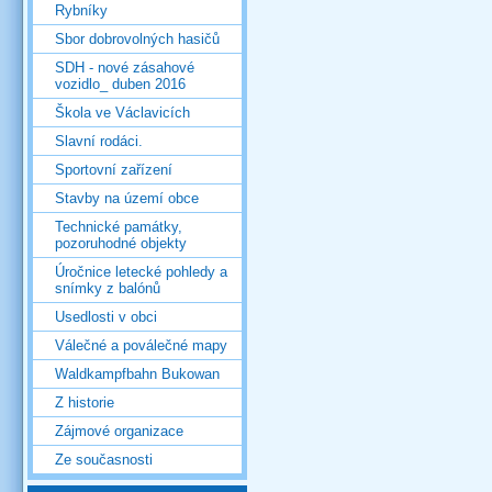
Rybníky
Sbor dobrovolných hasičů
SDH - nové zásahové
vozidlo_ duben 2016
Škola ve Václavicích
Slavní rodáci.
Sportovní zařízení
Stavby na území obce
Technické památky,
pozoruhodné objekty
Úročnice letecké pohledy a
snímky z balónů
Usedlosti v obci
Válečné a poválečné mapy
Waldkampfbahn Bukowan
Z historie
Zájmové organizace
Ze současnosti