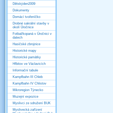
Dětskýden2009
Dokumenty
Domácí tvořeníčko
Drobné sakrální stavby v
okolí Úročnice
Fotbal/kopaná v Úročnici v
datech
Hasičské zbrojnice
Historické mapy
Historické památky
Hřbitov ve Václavicích
Informační tabule
Kampfbahn III Chleb
Kampfbahn IV Chlistov
Mikroregion Týnecko
Muzejní expozice
Myslivci ze sdružení BUK
Myslivecká zařízení