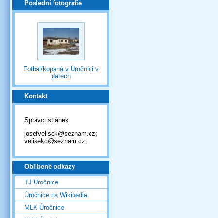
Poslední fotografie
Fotbal/kopaná v Úročnici v
datech
Kontakt
Správci stránek:
josefvelisek@seznam.cz;
velisekc@seznam.cz;
Oblíbené odkazy
TJ Úročnice
Úročnice na Wikipedia
MLK Úročnice