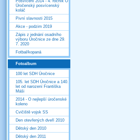
Posvícení 2014 - 4. ročník O
Úročenský posvícenský
koláč
Pivní slavnosti 2015
Akce - podzim 2019
Zápis z jednání osadního
výboru Úročnice ze dne 29.
7. 2020
Fotbal/kopaná
Fotoalbum
100 let SDH Úročnice
105. let SDH Úročnice a 140.
let od narození Františka
Máši
2014 - O nejlepší úročenské
koleno
Cvičiště vojsk SS
Den otevřených dveří 2010
Dětský den 2010
Dětský den 2011