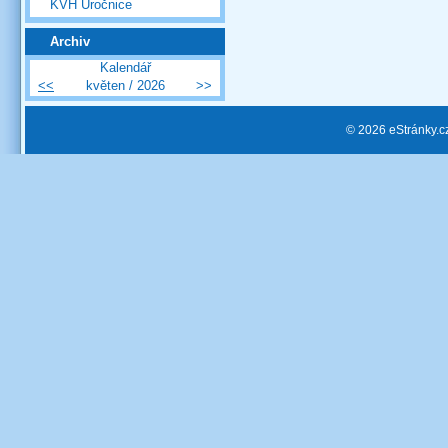
KVH Úročnice
Archiv
Kalendář
<<
květen / 2026
>>
© 2026 eStránky.c