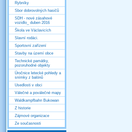
Rybníky
Sbor dobrovolných hasičů
SDH - nové zásahové
vozidlo_ duben 2016
Škola ve Václavicích
Slavní rodáci.
Sportovní zařízení
Stavby na území obce
Technické památky,
pozoruhodné objekty
Úročnice letecké pohledy a
snímky z balónů
Usedlosti v obci
Válečné a poválečné mapy
Waldkampfbahn Bukowan
Z historie
Zájmové organizace
Ze současnosti