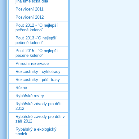
jiná umělecká díla
Posvícení 2011
Posvícení 2012
Pouť 2012 - "O nejlepší
pečené koleno"
Pouť 2013 -"O nejlepší
pečené koleno"
Pouť 2015 - "O nejlepší
pečené koleno"
Přírodní rezervace
Rozcestníky - cyklotrasy
Rozcestníky - pěší trasy
Různé
Rybářské revíry
Rybářské závody pro děti
2012
Rybářské závody pro děti v
září 2012
Rybářský a ekologický
spolek