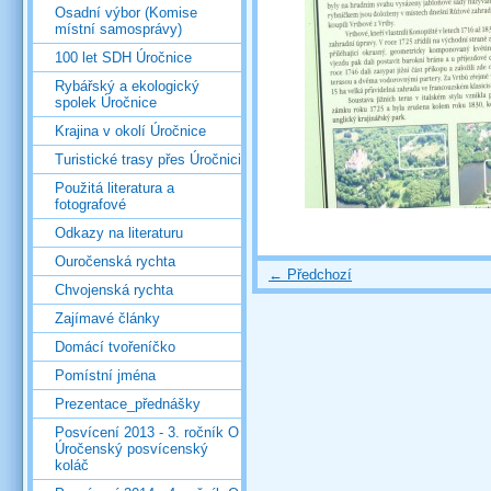
Osadní výbor (Komise
místní samosprávy)
100 let SDH Úročnice
Rybářský a ekologický
spolek Úročnice
Krajina v okolí Úročnice
Turistické trasy přes Úročnici
Použitá literatura a
fotografové
Odkazy na literaturu
Ouročenská rychta
← Předchozí
Chvojenská rychta
Zajímavé články
Domácí tvořeníčko
Pomístní jména
Prezentace_přednášky
Posvícení 2013 - 3. ročník O
Úročenský posvícenský
koláč