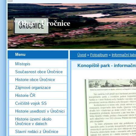
"Obec" Úročnice
Menu
Úvod
»
Fotoalbum
»
Informační tab
Místopis
Konopiště park - informační
Současnost obce Úročnice
Historie obce Úročnice
Zájmové organizace
Historie ČR
Cvičiště vojsk SS
Historie usedlostí v Úročnici
Historie území okolo
Úročnice v datech
Slavní rodáci z Úročnice