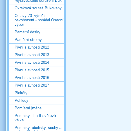
Mysliveckého sdružení Buk
Okrsková soutěž Bukovany
Oslavy 70. výročí
osvobození - pořádal Osadní
výbor
Pamětní desky
Pamětní stromy
Pivní slavnosti 2012
Pivní slavnosti 2013
Pivní slavnosti 2014
Pivní slavnosti 2015
Pivní slavnosti 2016
Pivní slavnosti 2017
Plakáty
Pohledy
Pomístní jména
Pomníky - I a II světová
válka
Pomníky, obelisky, sochy a