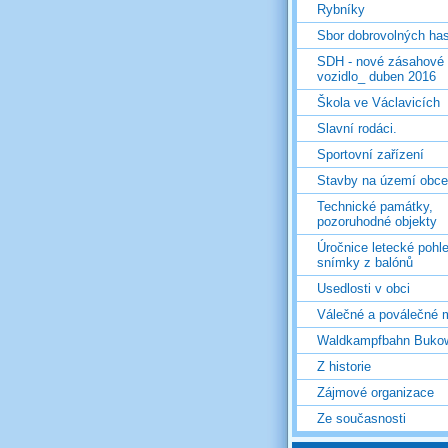
Rybníky
Sbor dobrovolných ha
SDH - nové zásahové
vozidlo_ duben 2016
Škola ve Václavicích
Slavní rodáci.
Sportovní zařízení
Stavby na území obce
Technické památky,
pozoruhodné objekty
Úročnice letecké pohl
snímky z balónů
Usedlosti v obci
Válečné a poválečné 
Waldkampfbahn Buko
Z historie
Zájmové organizace
Ze současnosti