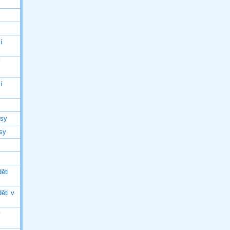
í
í
í
asy
asy
ěti
ěti v
ý