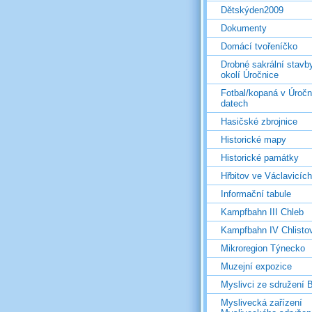
Dětskýden2009
Dokumenty
Domácí tvořeníčko
Drobné sakrální stavb
okolí Úročnice
Fotbal/kopaná v Úročn
datech
Hasičské zbrojnice
Historické mapy
Historické památky
Hřbitov ve Václavicích
Informační tabule
Kampfbahn III Chleb
Kampfbahn IV Chlisto
Mikroregion Týnecko
Muzejní expozice
Myslivci ze sdružení
Myslivecká zařízení