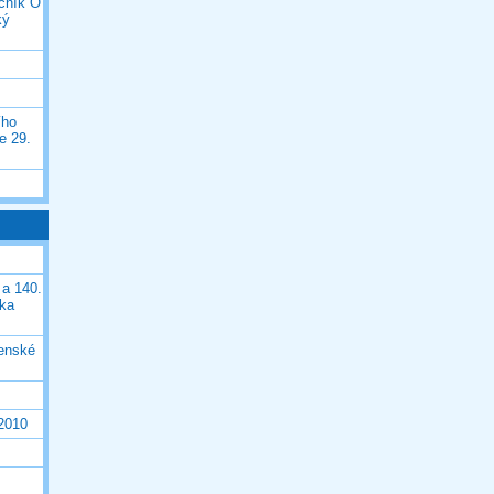
očník O
ký
ího
e 29.
 a 140.
ška
čenské
 2010