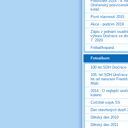
Posvícení 2014 - 4. r
Úročenský posvícens
koláč
Pivní slavnosti 2015
Akce - podzim 2019
Zápis z jednání osadn
výboru Úročnice ze dn
7. 2020
Fotbal/kopaná
Fotoalbum
100 let SDH Úročnice
105. let SDH Úročnice
let od narození Franti
Máši
2014 - O nejlepší úro
koleno
Cvičiště vojsk SS
Den otevřených dveří
Dětský den 2010
Dětský den 2011