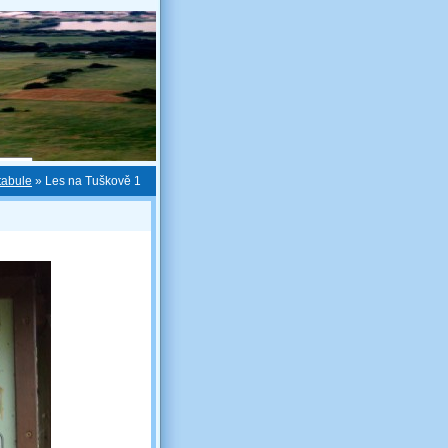
tabule
»
Les na Tuškově 1