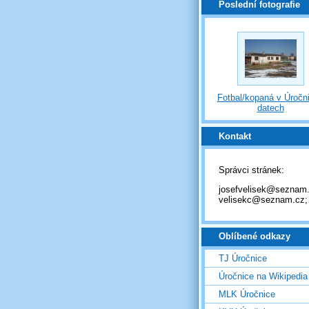
Poslední fotografie
Fotbal/kopaná v Úročni
datech
Kontakt
Správci stránek:
josefvelisek@seznam.
velisekc@seznam.cz;
Oblíbené odkazy
TJ Úročnice
Úročnice na Wikipedia
MLK Úročnice