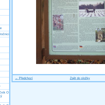
ý
ce
ročnici
← Předchozí
Zpět do složky
y
očník O
ký