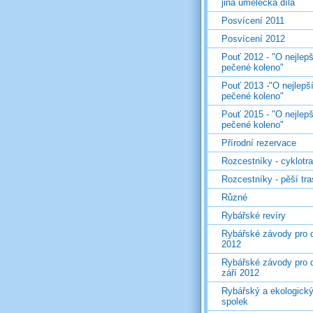
jiná umělecká díla
Posvícení 2011
Posvícení 2012
Pouť 2012 - "O nejlepš
pečené koleno"
Pouť 2013 -"O nejlepš
pečené koleno"
Pouť 2015 - "O nejlepš
pečené koleno"
Přírodní rezervace
Rozcestníky - cyklotr
Rozcestníky - pěší tr
Různé
Rybářské revíry
Rybářské závody pro d
2012
Rybářské závody pro d
září 2012
Rybářský a ekologick
spolek