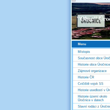
"Obec" Úro
Menu
Místopis
Současnost obce Úroč
Historie obce Úročnice
Zájmové organizace
Historie ČR
Cvičiště vojsk SS
Historie usedlostí v Úr
Historie území okolo
Úročnice v datech
Slavní rodáci z Úročni