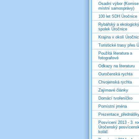
Osadní výbor (Komise
místní samosprávy)
100 let SDH Úročnice
Rybářský a ekologick
spolek Úročnice
Krajina v okolí Úročni
Turistické trasy přes Ú
Použitá literatura a
fotografové
Odkazy na literaturu
Ouročenská rychta
Chvojenská rychta
Zajímavé články
Domácí tvořeníčko
Pomístní jména
Prezentace_přednášk
Posvícení 2013 - 3. r
Úročenský posvícens
koláč