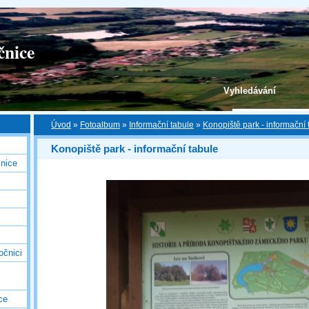
čnice
Vyhledávání
Úvod
»
Fotoalbum
»
Informační tabule
»
Konopiště park - informační 
Konopiště park - informační tabule
nice
očnici
ce