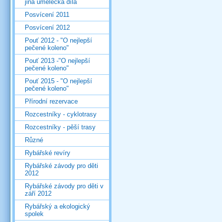
jiná umělecká díla
Posvícení 2011
Posvícení 2012
Pouť 2012 - "O nejlepší
pečené koleno"
Pouť 2013 -"O nejlepší
pečené koleno"
Pouť 2015 - "O nejlepší
pečené koleno"
Přírodní rezervace
Rozcestníky - cyklotrasy
Rozcestníky - pěší trasy
Různé
Rybářské revíry
Rybářské závody pro děti
2012
Rybářské závody pro děti v
září 2012
Rybářský a ekologický
spolek