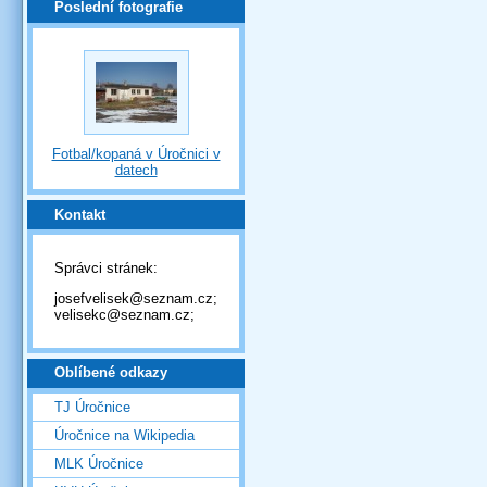
Poslední fotografie
Fotbal/kopaná v Úročnici v
datech
Kontakt
Správci stránek:
josefvelisek@seznam.cz;
velisekc@seznam.cz;
Oblíbené odkazy
TJ Úročnice
Úročnice na Wikipedia
MLK Úročnice