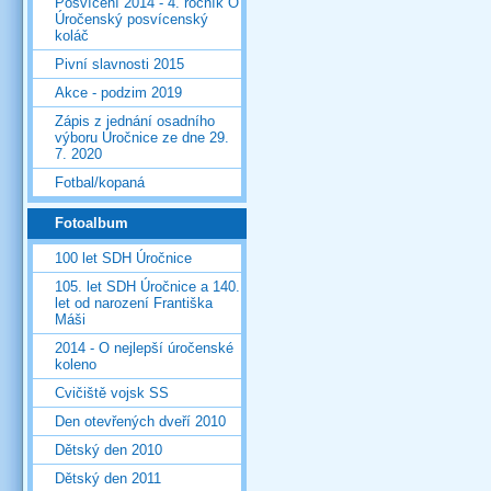
Posvícení 2014 - 4. ročník O
Úročenský posvícenský
koláč
Pivní slavnosti 2015
Akce - podzim 2019
Zápis z jednání osadního
výboru Úročnice ze dne 29.
7. 2020
Fotbal/kopaná
Fotoalbum
100 let SDH Úročnice
105. let SDH Úročnice a 140.
let od narození Františka
Máši
2014 - O nejlepší úročenské
koleno
Cvičiště vojsk SS
Den otevřených dveří 2010
Dětský den 2010
Dětský den 2011