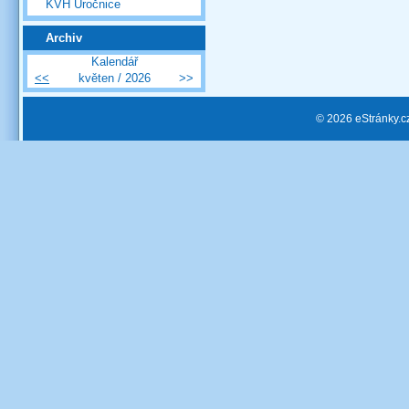
KVH Úročnice
Archiv
Kalendář
<<
květen / 2026
>>
© 2026 eStránky.c