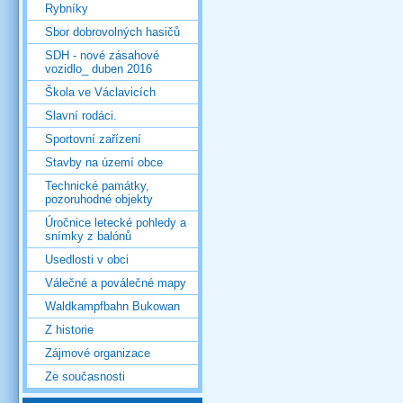
Rybníky
Sbor dobrovolných hasičů
SDH - nové zásahové
vozidlo_ duben 2016
Škola ve Václavicích
Slavní rodáci.
Sportovní zařízení
Stavby na území obce
Technické památky,
pozoruhodné objekty
Úročnice letecké pohledy a
snímky z balónů
Usedlosti v obci
Válečné a poválečné mapy
Waldkampfbahn Bukowan
Z historie
Zájmové organizace
Ze současnosti