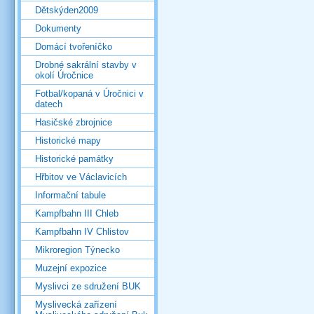
Dětskýden2009
Dokumenty
Domácí tvořeníčko
Drobné sakrální stavby v
okolí Úročnice
Fotbal/kopaná v Úročnici v
datech
Hasičské zbrojnice
Historické mapy
Historické památky
Hřbitov ve Václavicích
Informační tabule
Kampfbahn III Chleb
Kampfbahn IV Chlistov
Mikroregion Týnecko
Muzejní expozice
Myslivci ze sdružení BUK
Myslivecká zařízení