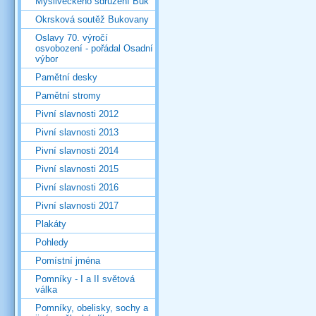
Mysliveckého sdružení Buk
Okrsková soutěž Bukovany
Oslavy 70. výročí
osvobození - pořádal Osadní
výbor
Pamětní desky
Pamětní stromy
Pivní slavnosti 2012
Pivní slavnosti 2013
Pivní slavnosti 2014
Pivní slavnosti 2015
Pivní slavnosti 2016
Pivní slavnosti 2017
Plakáty
Pohledy
Pomístní jména
Pomníky - I a II světová
válka
Pomníky, obelisky, sochy a