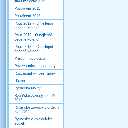
jiná umělecká díla
Posvícení 2011
Posvícení 2012
Pouť 2012 - "O nejlepší
pečené koleno"
Pouť 2013 -"O nejlepší
pečené koleno"
Pouť 2015 - "O nejlepší
pečené koleno"
Přírodní rezervace
Rozcestníky - cyklotrasy
Rozcestníky - pěší trasy
Různé
Rybářské revíry
Rybářské závody pro děti
2012
Rybářské závody pro děti v
září 2012
Rybářský a ekologický
spolek