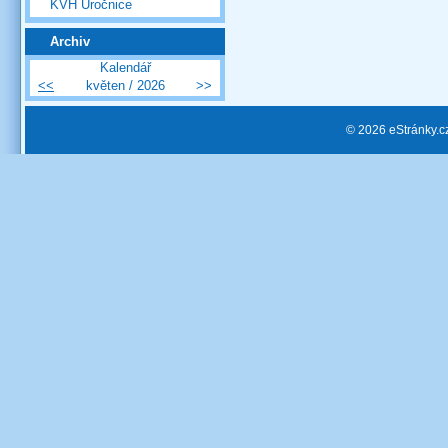
KVH Úročnice
Archiv
Kalendář
<<
květen / 2026
>>
© 2026 eStránky.c