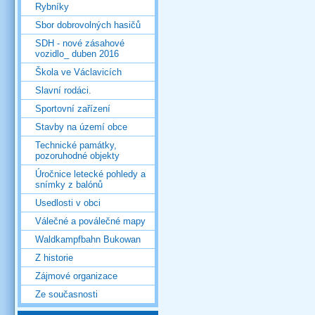
Rybníky
Sbor dobrovolných hasičů
SDH - nové zásahové
vozidlo_ duben 2016
Škola ve Václavicích
Slavní rodáci.
Sportovní zařízení
Stavby na území obce
Technické památky,
pozoruhodné objekty
Úročnice letecké pohledy a
snímky z balónů
Usedlosti v obci
Válečné a poválečné mapy
Waldkampfbahn Bukowan
Z historie
Zájmové organizace
Ze současnosti