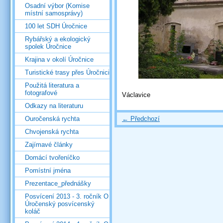
Osadní výbor (Komise
místní samosprávy)
100 let SDH Úročnice
Rybářský a ekologický
spolek Úročnice
Krajina v okolí Úročnice
Turistické trasy přes Úročnici
Použitá literatura a
fotografové
Václavice
Odkazy na literaturu
← Předchozí
Ouročenská rychta
Chvojenská rychta
Zajímavé články
Domácí tvořeníčko
Pomístní jména
Prezentace_přednášky
Posvícení 2013 - 3. ročník O
Úročenský posvícenský
koláč