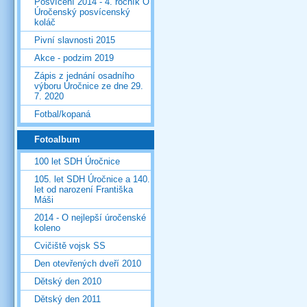
Posvícení 2014 - 4. ročník O
Úročenský posvícenský
koláč
Pivní slavnosti 2015
Akce - podzim 2019
Zápis z jednání osadního
výboru Úročnice ze dne 29.
7. 2020
Fotbal/kopaná
Fotoalbum
100 let SDH Úročnice
105. let SDH Úročnice a 140.
let od narození Františka
Máši
2014 - O nejlepší úročenské
koleno
Cvičiště vojsk SS
Den otevřených dveří 2010
Dětský den 2010
Dětský den 2011