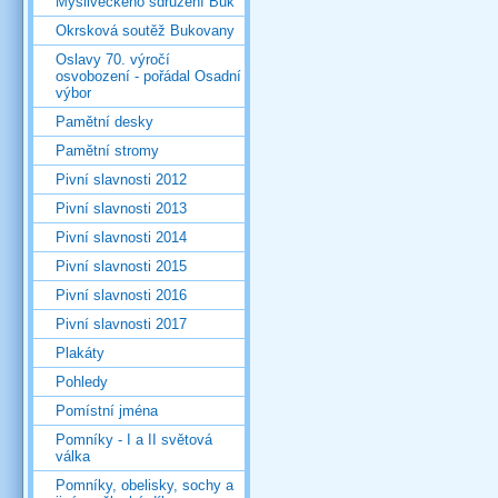
Mysliveckého sdružení Buk
Okrsková soutěž Bukovany
Oslavy 70. výročí
osvobození - pořádal Osadní
výbor
Pamětní desky
Pamětní stromy
Pivní slavnosti 2012
Pivní slavnosti 2013
Pivní slavnosti 2014
Pivní slavnosti 2015
Pivní slavnosti 2016
Pivní slavnosti 2017
Plakáty
Pohledy
Pomístní jména
Pomníky - I a II světová
válka
Pomníky, obelisky, sochy a