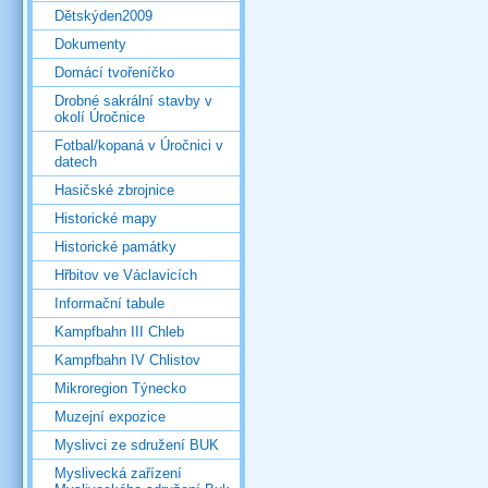
Dětskýden2009
Dokumenty
Domácí tvořeníčko
Drobné sakrální stavby v
okolí Úročnice
Fotbal/kopaná v Úročnici v
datech
Hasičské zbrojnice
Historické mapy
Historické památky
Hřbitov ve Václavicích
Informační tabule
Kampfbahn III Chleb
Kampfbahn IV Chlistov
Mikroregion Týnecko
Muzejní expozice
Myslivci ze sdružení BUK
Myslivecká zařízení