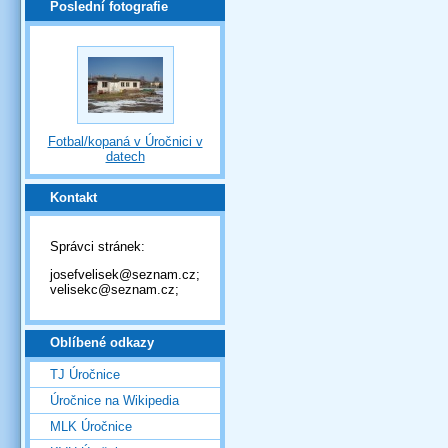
Poslední fotografie
Fotbal/kopaná v Úročnici v
datech
Kontakt
Správci stránek:
josefvelisek@seznam.cz;
velisekc@seznam.cz;
Oblíbené odkazy
TJ Úročnice
Úročnice na Wikipedia
MLK Úročnice