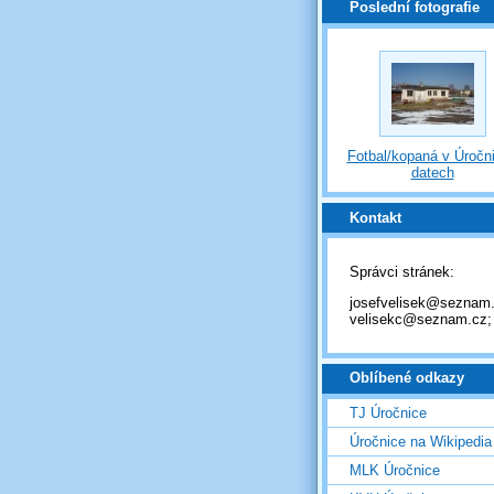
Poslední fotografie
Fotbal/kopaná v Úročni
datech
Kontakt
Správci stránek:
josefvelisek@seznam.
velisekc@seznam.cz;
Oblíbené odkazy
TJ Úročnice
Úročnice na Wikipedia
MLK Úročnice