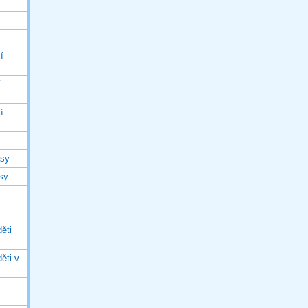
í
í
í
asy
asy
ěti
ěti v
ý