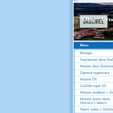
"Obec" Úro
Menu
Místopis
Současnost obce Úroč
Historie obce Úročnice
Zájmové organizace
Historie ČR
Cvičiště vojsk SS
Historie usedlostí v Úr
Historie území okolo
Úročnice v datech
Slavní rodáci z Úročni