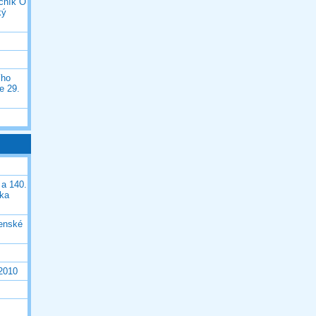
očník O
ký
ího
e 29.
 a 140.
ška
čenské
 2010