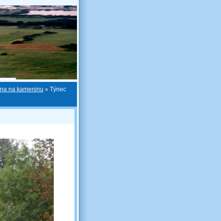
rna na kameninu
»
Týnec