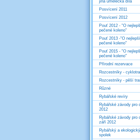
jiná umělecká díla
Posvícení 2011
Posvícení 2012
Pouť 2012 - "O nejlepš
pečené koleno"
Pouť 2013 -"O nejlepš
pečené koleno"
Pouť 2015 - "O nejlepš
pečené koleno"
Přírodní rezervace
Rozcestníky - cyklotr
Rozcestníky - pěší tr
Různé
Rybářské revíry
Rybářské závody pro d
2012
Rybářské závody pro d
září 2012
Rybářský a ekologick
spolek