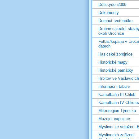
Dětskýden2009
Dokumenty
Domácí tvořeníčko
Drobné sakrální stavb
okolí Úročnice
Fotbal/kopaná v Úročn
datech
Hasičské zbrojnice
Historické mapy
Historické památky
Hřbitov ve Václavicích
Informační tabule
Kampfbahn III Chleb
Kampfbahn IV Chlisto
Mikroregion Týnecko
Muzejní expozice
Myslivci ze sdružení
Myslivecká zařízení