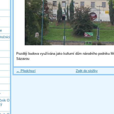
ý
ce
ročnici
Později budova využívána jako kulturní dům národního podniku 
Sázavou
← Předchozí
Zpět do složky
y
očník O
ký