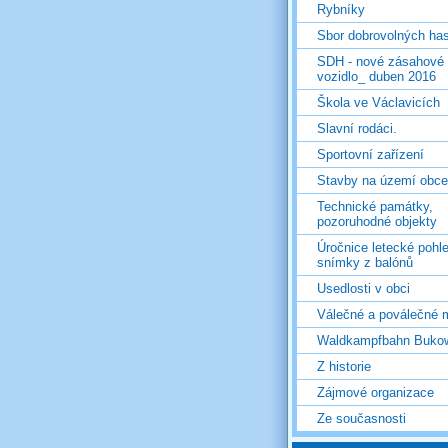
Rybníky
Sbor dobrovolných ha
SDH - nové zásahové
vozidlo_ duben 2016
Škola ve Václavicích
Slavní rodáci.
Sportovní zařízení
Stavby na území obce
Technické památky,
pozoruhodné objekty
Úročnice letecké pohl
snímky z balónů
Usedlosti v obci
Válečné a poválečné 
Waldkampfbahn Buko
Z historie
Zájmové organizace
Ze současnosti