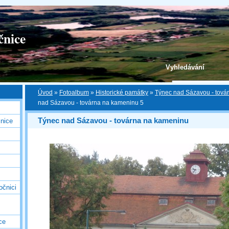
čnice
Vyhledávání
Úvod
»
Fotoalbum
»
Historické památky
»
Týnec nad Sázavou - tová
nad Sázavou - továrna na kameninu 5
Týnec nad Sázavou - továrna na kameninu
nice
očnici
ce