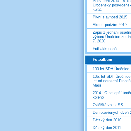
Posvícení 2014 - 4. r
Úročenský posvícens
koláč
Pivní slavnosti 2015
Akce - podzim 2019
Zápis z jednání osadn
výboru Úročnice ze dn
7. 2020
Fotbal/kopaná
Fotoalbum
100 let SDH Úročnice
105. let SDH Úročnice
let od narození Franti
Máši
2014 - O nejlepší úro
koleno
Cvičiště vojsk SS
Den otevřených dveří
Dětský den 2010
Dětský den 2011