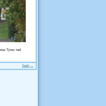
Metaz Týnec nad
Další →