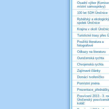
Osadní výbor (Komise
místní samosprávy)
100 let SDH Úročnice
Rybářský a ekologick
spolek Úročnice
Krajina v okolí Úročni
Turistické trasy přes Ú
Použitá literatura a
fotografové
Odkazy na literaturu
Ouročenská rychta
Chvojenská rychta
Zajímavé články
Domácí tvořeníčko
Pomístní jména
Prezentace_přednášk
Posvícení 2013 - 3. r
Úročenský posvícens
koláč