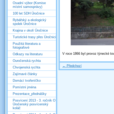
Osadní výbor (Komise
místní samosprávy)
100 let SDH Úročnice
Rybářský a ekologický
spolek Úročnice
Krajina v okolí Úročnice
Turistické trasy přes Úročnici
Použitá literatura a
fotografové
V roce 1866 byl provoz týnecké t
Odkazy na literaturu
Ouročenská rychta
← Předchozí
Chvojenská rychta
Zajímavé články
Domácí tvořeníčko
Pomístní jména
Prezentace_přednášky
Posvícení 2013 - 3. ročník O
Úročenský posvícenský
koláč