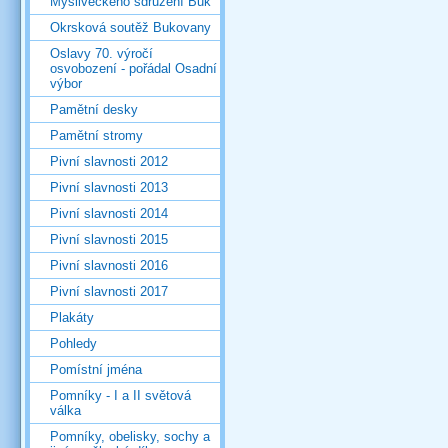
Mysliveckého sdružení Buk
Okrsková soutěž Bukovany
Oslavy 70. výročí
osvobození - pořádal Osadní
výbor
Pamětní desky
Pamětní stromy
Pivní slavnosti 2012
Pivní slavnosti 2013
Pivní slavnosti 2014
Pivní slavnosti 2015
Pivní slavnosti 2016
Pivní slavnosti 2017
Plakáty
Pohledy
Pomístní jména
Pomníky - I a II světová
válka
Pomníky, obelisky, sochy a