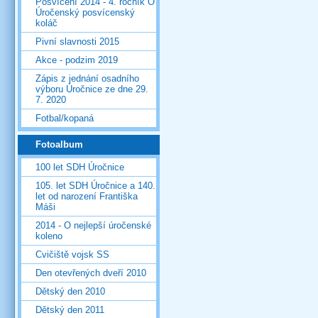
Posvícení 2014 - 4. ročník O
Úročenský posvícenský
koláč
Pivní slavnosti 2015
Akce - podzim 2019
Zápis z jednání osadního
výboru Úročnice ze dne 29.
7. 2020
Fotbal/kopaná
Fotoalbum
100 let SDH Úročnice
105. let SDH Úročnice a 140.
let od narození Františka
Máši
2014 - O nejlepší úročenské
koleno
Cvičiště vojsk SS
Den otevřených dveří 2010
Dětský den 2010
Dětský den 2011