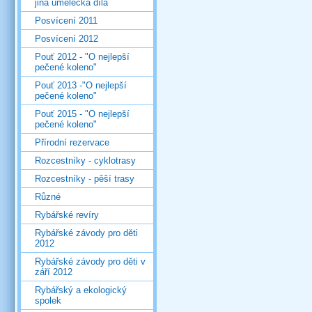
jiná umělecká díla
Posvícení 2011
Posvícení 2012
Pouť 2012 - "O nejlepší
pečené koleno"
Pouť 2013 -"O nejlepší
pečené koleno"
Pouť 2015 - "O nejlepší
pečené koleno"
Přírodní rezervace
Rozcestníky - cyklotrasy
Rozcestníky - pěší trasy
Různé
Rybářské revíry
Rybářské závody pro děti
2012
Rybářské závody pro děti v
září 2012
Rybářský a ekologický
spolek