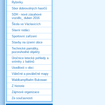
Rybníky
Sbor dobrovolných hasičů
SDH - nové zásahové
vozidlo_ duben 2016
Škola ve Václavicích
Slavní rodáci.
Sportovní zařízení
Stavby na území obce
Technické památky,
pozoruhodné objekty
Úročnice letecké pohledy a
snímky z balónů
Usedlosti v obci
Válečné a poválečné mapy
Waldkampfbahn Bukowan
Z historie
Zájmové organizace
Ze současnosti