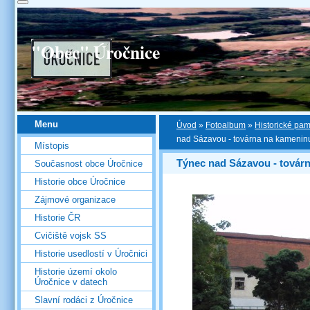
"Obec" Úročnice
Menu
Úvod
»
Fotoalbum
»
Historické pa
nad Sázavou - továrna na kamenin
Místopis
Týnec nad Sázavou - továr
Současnost obce Úročnice
Historie obce Úročnice
Zájmové organizace
Historie ČR
Cvičiště vojsk SS
Historie usedlostí v Úročnici
Historie území okolo
Úročnice v datech
Slavní rodáci z Úročnice