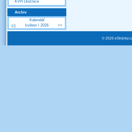
KVH Úročnice
Archiv
Kalendář
<<
květen / 2026
>>
© 2026 eStránky.c