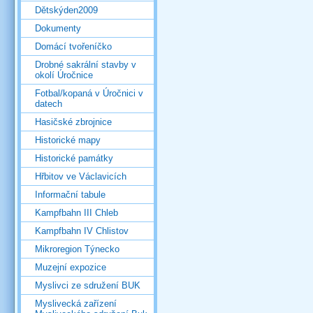
Dětskýden2009
Dokumenty
Domácí tvořeníčko
Drobné sakrální stavby v
okolí Úročnice
Fotbal/kopaná v Úročnici v
datech
Hasičské zbrojnice
Historické mapy
Historické památky
Hřbitov ve Václavicích
Informační tabule
Kampfbahn III Chleb
Kampfbahn IV Chlistov
Mikroregion Týnecko
Muzejní expozice
Myslivci ze sdružení BUK
Myslivecká zařízení