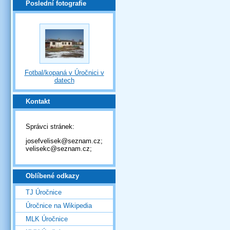
Poslední fotografie
Fotbal/kopaná v Úročnici v
datech
Kontakt
Správci stránek:
josefvelisek@seznam.cz;
velisekc@seznam.cz;
Oblíbené odkazy
TJ Úročnice
Úročnice na Wikipedia
MLK Úročnice